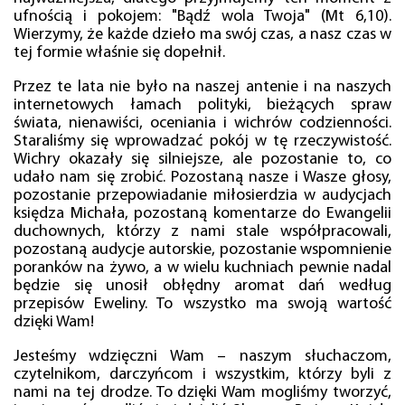
ufnością i pokojem: "Bądź wola Twoja" (Mt 6,10).
Wierzymy, że każde dzieło ma swój czas, a nasz czas w
tej formie właśnie się dopełnił.
Przez te lata nie było na naszej antenie i na naszych
internetowych łamach polityki, bieżących spraw
świata, nienawiści, oceniania i wichrów codzienności.
Staraliśmy się wprowadzać pokój w tę rzeczywistość.
Wichry okazały się silniejsze, ale pozostanie to, co
udało nam się zrobić. Pozostaną nasze i Wasze głosy,
pozostanie przepowiadanie miłosierdzia w audycjach
księdza Michała, pozostaną komentarze do Ewangelii
duchownych, którzy z nami stale współpracowali,
pozostaną audycje autorskie, pozostanie wspomnienie
poranków na żywo, a w wielu kuchniach pewnie nadal
będzie się unosił obłędny aromat dań według
przepisów Eweliny. To wszystko ma swoją wartość
dzięki Wam!
Jesteśmy wdzięczni Wam – naszym słuchaczom,
czytelnikom, darczyńcom i wszystkim, którzy byli z
nami na tej drodze. To dzięki Wam mogliśmy tworzyć,