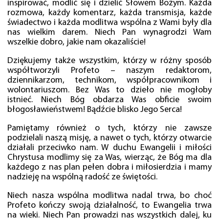
inspirować, modlić się i dzielić Słowem Bożym. Każda
rozmowa, każdy komentarz, każda transmisja, każde
świadectwo i każda modlitwa wspólna z Wami były dla
nas wielkim darem. Niech Pan wynagrodzi Wam
wszelkie dobro, jakie nam okazaliście!
Dziękujemy także wszystkim, którzy w różny sposób
współtworzyli Profeto – naszym redaktorom,
dziennikarzom, technikom, współpracownikom i
wolontariuszom. Bez Was to dzieło nie mogłoby
istnieć. Niech Bóg obdarza Was obficie swoim
błogosławieństwem! Bądźcie blisko Jego Serca!
Pamiętamy również o tych, którzy nie zawsze
podzielali naszą misję, a nawet o tych, którzy otwarcie
działali przeciwko nam. W duchu Ewangelii i miłości
Chrystusa modlimy się za Was, wierząc, że Bóg ma dla
każdego z nas plan pełen dobra i miłosierdzia i mamy
nadzieję na wspólną radość ze świętości.
Niech nasza wspólna modlitwa nadal trwa, bo choć
Profeto kończy swoją działalność, to Ewangelia trwa
na wieki. Niech Pan prowadzi nas wszystkich dalej, ku