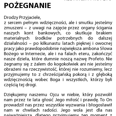
POŻEGNANIE
Drodzy Przyjaciele,
z sercem pełnym wdzięczności, ale i smutku jesteśmy
zmuszeni – z uwagi na zajęcie przez organy ścigania
naszych kont bankowych, co skutkuje brakiem
materialnych środków potrzebnych do dalszej
działalności – po kilkunastu latach pięknej i owocnej
pracy jako prawdopodobnie największa ambona Słowa
Bożego w Internecie, ale i na falach eteru, zakończyć
nasze dzieła, które dumnie noszą nazwę Profeto. Nie
żegnamy się z żalem do kogokolwiek ani nie jesteśmy
obrażeni na rzeczywistość, której nie rozumiemy, lecz
przyjmujemy to z chrześcijańską pokorą i z głęboką
wdzięcznością wobec Boga i wszystkich, którzy byli
częścią tej drogi.
Dziękujemy naszemu Ojcu w niebie, który pozwolił
nam przez te lata głosić Jego miłość i prawdę. To On
prowadził nas przez wszystkie wyzwania i błogosławił
nam w chwilach radości. Jego wola jest dla nas
najważniejsza, dlatego przyjmujemy ten moment z