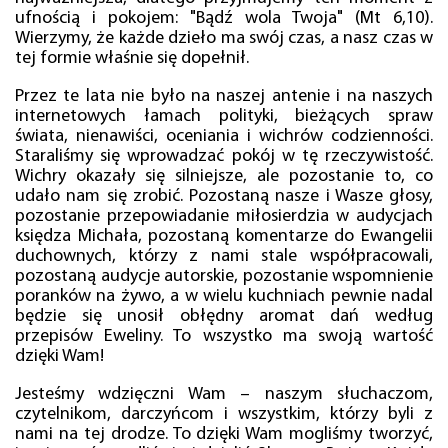
ufnością i pokojem: "Bądź wola Twoja" (Mt 6,10).
Wierzymy, że każde dzieło ma swój czas, a nasz czas w
tej formie właśnie się dopełnił.
Przez te lata nie było na naszej antenie i na naszych
internetowych łamach polityki, bieżących spraw
świata, nienawiści, oceniania i wichrów codzienności.
Staraliśmy się wprowadzać pokój w tę rzeczywistość.
Wichry okazały się silniejsze, ale pozostanie to, co
udało nam się zrobić. Pozostaną nasze i Wasze głosy,
pozostanie przepowiadanie miłosierdzia w audycjach
księdza Michała, pozostaną komentarze do Ewangelii
duchownych, którzy z nami stale współpracowali,
pozostaną audycje autorskie, pozostanie wspomnienie
poranków na żywo, a w wielu kuchniach pewnie nadal
będzie się unosił obłędny aromat dań według
przepisów Eweliny. To wszystko ma swoją wartość
dzięki Wam!
Jesteśmy wdzięczni Wam – naszym słuchaczom,
czytelnikom, darczyńcom i wszystkim, którzy byli z
nami na tej drodze. To dzięki Wam mogliśmy tworzyć,