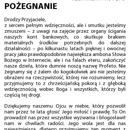
POŻEGNANIE
Drodzy Przyjaciele,
z sercem pełnym wdzięczności, ale i smutku jesteśmy
zmuszeni – z uwagi na zajęcie przez organy ścigania
naszych kont bankowych, co skutkuje brakiem
materialnych środków potrzebnych do dalszej
działalności – po kilkunastu latach pięknej i owocnej
pracy jako prawdopodobnie największa ambona Słowa
Bożego w Internecie, ale i na falach eteru, zakończyć
nasze dzieła, które dumnie noszą nazwę Profeto. Nie
żegnamy się z żalem do kogokolwiek ani nie jesteśmy
obrażeni na rzeczywistość, której nie rozumiemy, lecz
przyjmujemy to z chrześcijańską pokorą i z głęboką
wdzięcznością wobec Boga i wszystkich, którzy byli
częścią tej drogi.
Dziękujemy naszemu Ojcu w niebie, który pozwolił
nam przez te lata głosić Jego miłość i prawdę. To On
prowadził nas przez wszystkie wyzwania i błogosławił
nam w chwilach radości. Jego wola jest dla nas
najważniejsza, dlatego przyjmujemy ten moment z