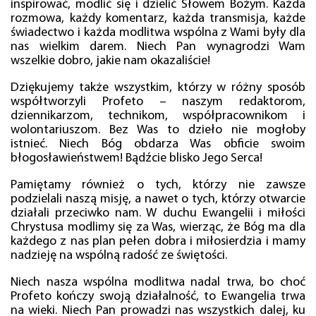
inspirować, modlić się i dzielić Słowem Bożym. Każda
rozmowa, każdy komentarz, każda transmisja, każde
świadectwo i każda modlitwa wspólna z Wami były dla
nas wielkim darem. Niech Pan wynagrodzi Wam
wszelkie dobro, jakie nam okazaliście!
Dziękujemy także wszystkim, którzy w różny sposób
współtworzyli Profeto – naszym redaktorom,
dziennikarzom, technikom, współpracownikom i
wolontariuszom. Bez Was to dzieło nie mogłoby
istnieć. Niech Bóg obdarza Was obficie swoim
błogosławieństwem! Bądźcie blisko Jego Serca!
Pamiętamy również o tych, którzy nie zawsze
podzielali naszą misję, a nawet o tych, którzy otwarcie
działali przeciwko nam. W duchu Ewangelii i miłości
Chrystusa modlimy się za Was, wierząc, że Bóg ma dla
każdego z nas plan pełen dobra i miłosierdzia i mamy
nadzieję na wspólną radość ze świętości.
Niech nasza wspólna modlitwa nadal trwa, bo choć
Profeto kończy swoją działalność, to Ewangelia trwa
na wieki. Niech Pan prowadzi nas wszystkich dalej, ku