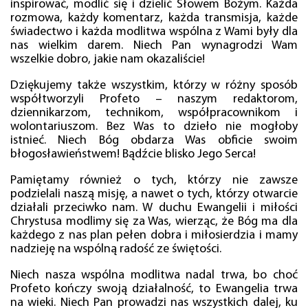
inspirować, modlić się i dzielić Słowem Bożym. Każda
rozmowa, każdy komentarz, każda transmisja, każde
świadectwo i każda modlitwa wspólna z Wami były dla
nas wielkim darem. Niech Pan wynagrodzi Wam
wszelkie dobro, jakie nam okazaliście!
Dziękujemy także wszystkim, którzy w różny sposób
współtworzyli Profeto – naszym redaktorom,
dziennikarzom, technikom, współpracownikom i
wolontariuszom. Bez Was to dzieło nie mogłoby
istnieć. Niech Bóg obdarza Was obficie swoim
błogosławieństwem! Bądźcie blisko Jego Serca!
Pamiętamy również o tych, którzy nie zawsze
podzielali naszą misję, a nawet o tych, którzy otwarcie
działali przeciwko nam. W duchu Ewangelii i miłości
Chrystusa modlimy się za Was, wierząc, że Bóg ma dla
każdego z nas plan pełen dobra i miłosierdzia i mamy
nadzieję na wspólną radość ze świętości.
Niech nasza wspólna modlitwa nadal trwa, bo choć
Profeto kończy swoją działalność, to Ewangelia trwa
na wieki. Niech Pan prowadzi nas wszystkich dalej, ku