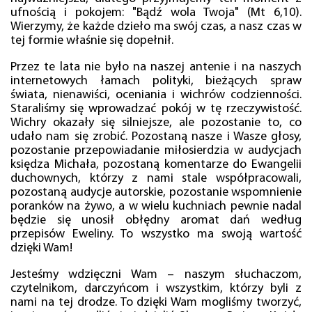
ufnością i pokojem: "Bądź wola Twoja" (Mt 6,10).
Wierzymy, że każde dzieło ma swój czas, a nasz czas w
tej formie właśnie się dopełnił.
Przez te lata nie było na naszej antenie i na naszych
internetowych łamach polityki, bieżących spraw
świata, nienawiści, oceniania i wichrów codzienności.
Staraliśmy się wprowadzać pokój w tę rzeczywistość.
Wichry okazały się silniejsze, ale pozostanie to, co
udało nam się zrobić. Pozostaną nasze i Wasze głosy,
pozostanie przepowiadanie miłosierdzia w audycjach
księdza Michała, pozostaną komentarze do Ewangelii
duchownych, którzy z nami stale współpracowali,
pozostaną audycje autorskie, pozostanie wspomnienie
poranków na żywo, a w wielu kuchniach pewnie nadal
będzie się unosił obłędny aromat dań według
przepisów Eweliny. To wszystko ma swoją wartość
dzięki Wam!
Jesteśmy wdzięczni Wam – naszym słuchaczom,
czytelnikom, darczyńcom i wszystkim, którzy byli z
nami na tej drodze. To dzięki Wam mogliśmy tworzyć,