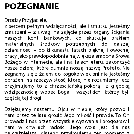
POŻEGNANIE
Drodzy Przyjaciele,
z sercem pełnym wdzięczności, ale i smutku jesteśmy
zmuszeni – z uwagi na zajęcie przez organy ścigania
naszych kont bankowych, co skutkuje brakiem
materialnych środków potrzebnych do dalszej
działalności – po kilkunastu latach pięknej i owocnej
pracy jako prawdopodobnie największa ambona Słowa
Bożego w Internecie, ale i na falach eteru, zakończyć
nasze dzieła, które dumnie noszą nazwę Profeto. Nie
żegnamy się z żalem do kogokolwiek ani nie jesteśmy
obrażeni na rzeczywistość, której nie rozumiemy, lecz
przyjmujemy to z chrześcijańską pokorą i z głęboką
wdzięcznością wobec Boga i wszystkich, którzy byli
częścią tej drogi.
Dziękujemy naszemu Ojcu w niebie, który pozwolił
nam przez te lata głosić Jego miłość i prawdę. To On
prowadził nas przez wszystkie wyzwania i błogosławił
nam w chwilach radości. Jego wola jest dla nas
najważniejsza, dlatego przyjmujemy ten moment z