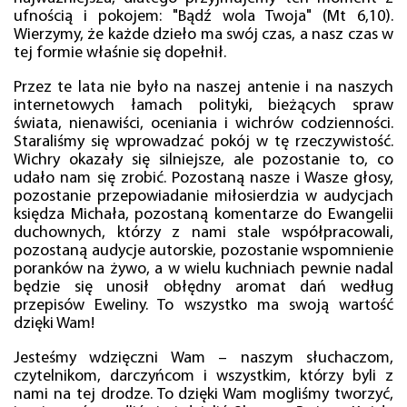
ufnością i pokojem: "Bądź wola Twoja" (Mt 6,10).
Wierzymy, że każde dzieło ma swój czas, a nasz czas w
tej formie właśnie się dopełnił.
Przez te lata nie było na naszej antenie i na naszych
internetowych łamach polityki, bieżących spraw
świata, nienawiści, oceniania i wichrów codzienności.
Staraliśmy się wprowadzać pokój w tę rzeczywistość.
Wichry okazały się silniejsze, ale pozostanie to, co
udało nam się zrobić. Pozostaną nasze i Wasze głosy,
pozostanie przepowiadanie miłosierdzia w audycjach
księdza Michała, pozostaną komentarze do Ewangelii
duchownych, którzy z nami stale współpracowali,
pozostaną audycje autorskie, pozostanie wspomnienie
poranków na żywo, a w wielu kuchniach pewnie nadal
będzie się unosił obłędny aromat dań według
przepisów Eweliny. To wszystko ma swoją wartość
dzięki Wam!
Jesteśmy wdzięczni Wam – naszym słuchaczom,
czytelnikom, darczyńcom i wszystkim, którzy byli z
nami na tej drodze. To dzięki Wam mogliśmy tworzyć,