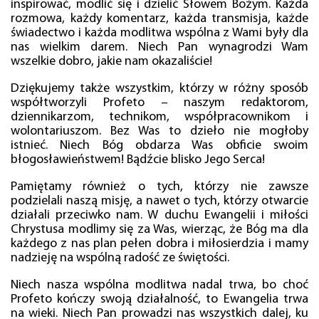
inspirować, modlić się i dzielić Słowem Bożym. Każda
rozmowa, każdy komentarz, każda transmisja, każde
świadectwo i każda modlitwa wspólna z Wami były dla
nas wielkim darem. Niech Pan wynagrodzi Wam
wszelkie dobro, jakie nam okazaliście!
Dziękujemy także wszystkim, którzy w różny sposób
współtworzyli Profeto – naszym redaktorom,
dziennikarzom, technikom, współpracownikom i
wolontariuszom. Bez Was to dzieło nie mogłoby
istnieć. Niech Bóg obdarza Was obficie swoim
błogosławieństwem! Bądźcie blisko Jego Serca!
Pamiętamy również o tych, którzy nie zawsze
podzielali naszą misję, a nawet o tych, którzy otwarcie
działali przeciwko nam. W duchu Ewangelii i miłości
Chrystusa modlimy się za Was, wierząc, że Bóg ma dla
każdego z nas plan pełen dobra i miłosierdzia i mamy
nadzieję na wspólną radość ze świętości.
Niech nasza wspólna modlitwa nadal trwa, bo choć
Profeto kończy swoją działalność, to Ewangelia trwa
na wieki. Niech Pan prowadzi nas wszystkich dalej, ku