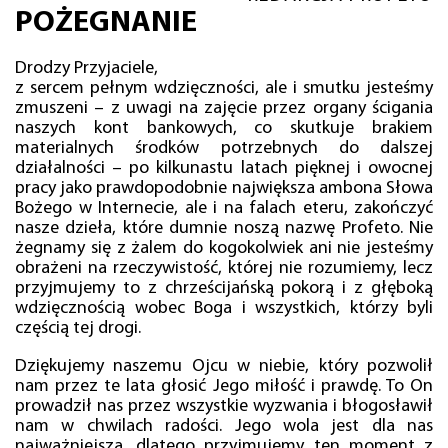
POŻEGNANIE
Drodzy Przyjaciele,
z sercem pełnym wdzięczności, ale i smutku jesteśmy
zmuszeni – z uwagi na zajęcie przez organy ścigania
naszych kont bankowych, co skutkuje brakiem
materialnych środków potrzebnych do dalszej
działalności – po kilkunastu latach pięknej i owocnej
pracy jako prawdopodobnie największa ambona Słowa
Bożego w Internecie, ale i na falach eteru, zakończyć
nasze dzieła, które dumnie noszą nazwę Profeto. Nie
żegnamy się z żalem do kogokolwiek ani nie jesteśmy
obrażeni na rzeczywistość, której nie rozumiemy, lecz
przyjmujemy to z chrześcijańską pokorą i z głęboką
wdzięcznością wobec Boga i wszystkich, którzy byli
częścią tej drogi.
Dziękujemy naszemu Ojcu w niebie, który pozwolił
nam przez te lata głosić Jego miłość i prawdę. To On
prowadził nas przez wszystkie wyzwania i błogosławił
nam w chwilach radości. Jego wola jest dla nas
najważniejsza, dlatego przyjmujemy ten moment z