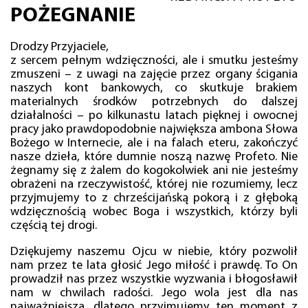
POŻEGNANIE
Drodzy Przyjaciele,
z sercem pełnym wdzięczności, ale i smutku jesteśmy
zmuszeni – z uwagi na zajęcie przez organy ścigania
naszych kont bankowych, co skutkuje brakiem
materialnych środków potrzebnych do dalszej
działalności – po kilkunastu latach pięknej i owocnej
pracy jako prawdopodobnie największa ambona Słowa
Bożego w Internecie, ale i na falach eteru, zakończyć
nasze dzieła, które dumnie noszą nazwę Profeto. Nie
żegnamy się z żalem do kogokolwiek ani nie jesteśmy
obrażeni na rzeczywistość, której nie rozumiemy, lecz
przyjmujemy to z chrześcijańską pokorą i z głęboką
wdzięcznością wobec Boga i wszystkich, którzy byli
częścią tej drogi.
Dziękujemy naszemu Ojcu w niebie, który pozwolił
nam przez te lata głosić Jego miłość i prawdę. To On
prowadził nas przez wszystkie wyzwania i błogosławił
nam w chwilach radości. Jego wola jest dla nas
najważniejsza, dlatego przyjmujemy ten moment z