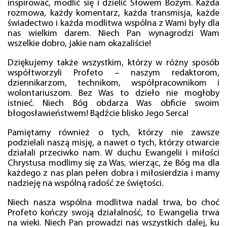
inspirować, modlić się i dzielić Słowem Bożym. Każda
rozmowa, każdy komentarz, każda transmisja, każde
świadectwo i każda modlitwa wspólna z Wami były dla
nas wielkim darem. Niech Pan wynagrodzi Wam
wszelkie dobro, jakie nam okazaliście!
Dziękujemy także wszystkim, którzy w różny sposób
współtworzyli Profeto – naszym redaktorom,
dziennikarzom, technikom, współpracownikom i
wolontariuszom. Bez Was to dzieło nie mogłoby
istnieć. Niech Bóg obdarza Was obficie swoim
błogosławieństwem! Bądźcie blisko Jego Serca!
Pamiętamy również o tych, którzy nie zawsze
podzielali naszą misję, a nawet o tych, którzy otwarcie
działali przeciwko nam. W duchu Ewangelii i miłości
Chrystusa modlimy się za Was, wierząc, że Bóg ma dla
każdego z nas plan pełen dobra i miłosierdzia i mamy
nadzieję na wspólną radość ze świętości.
Niech nasza wspólna modlitwa nadal trwa, bo choć
Profeto kończy swoją działalność, to Ewangelia trwa
na wieki. Niech Pan prowadzi nas wszystkich dalej, ku