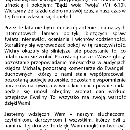
ufnością i pokojem: "Bądź wola Twoja" (Mt 6,10).
Wierzymy, że każde dzieło ma swój czas, a nasz czas w
tej formie właśnie się dopełnił.
Przez te lata nie było na naszej antenie i na naszych
internetowych łamach polityki, bieżących spraw
świata, nienawiści, oceniania i wichrów codzienności.
Staraliśmy się wprowadzać pokój w tę rzeczywistość.
Wichry okazały się silniejsze, ale pozostanie to, co
udało nam się zrobić. Pozostaną nasze i Wasze głosy,
pozostanie przepowiadanie miłosierdzia w audycjach
księdza Michała, pozostaną komentarze do Ewangelii
duchownych, którzy z nami stale współpracowali,
pozostaną audycje autorskie, pozostanie wspomnienie
poranków na żywo, a w wielu kuchniach pewnie nadal
będzie się unosił obłędny aromat dań według
przepisów Eweliny. To wszystko ma swoją wartość
dzięki Wam!
Jesteśmy wdzięczni Wam – naszym słuchaczom,
czytelnikom, darczyńcom i wszystkim, którzy byli z
nami na tej drodze. To dzięki Wam mogliśmy tworzyć,