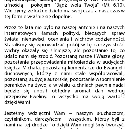
ufnością i pokojem: "Bądź wola Twoja" (Mt 6,10).
Wierzymy, że każde dzieło ma swój czas, a nasz czas w
tej formie właśnie się dopełnił.
Przez te lata nie było na naszej antenie i na naszych
internetowych łamach polityki, bieżących spraw
świata, nienawiści, oceniania i wichrów codzienności.
Staraliśmy się wprowadzać pokój w tę rzeczywistość.
Wichry okazały się silniejsze, ale pozostanie to, co
udało nam się zrobić. Pozostaną nasze i Wasze głosy,
pozostanie przepowiadanie miłosierdzia w audycjach
księdza Michała, pozostaną komentarze do Ewangelii
duchownych, którzy z nami stale współpracowali,
pozostaną audycje autorskie, pozostanie wspomnienie
poranków na żywo, a w wielu kuchniach pewnie nadal
będzie się unosił obłędny aromat dań według
przepisów Eweliny. To wszystko ma swoją wartość
dzięki Wam!
Jesteśmy wdzięczni Wam – naszym słuchaczom,
czytelnikom, darczyńcom i wszystkim, którzy byli z
nami na tej drodze. To dzięki Wam mogliśmy tworzyć,