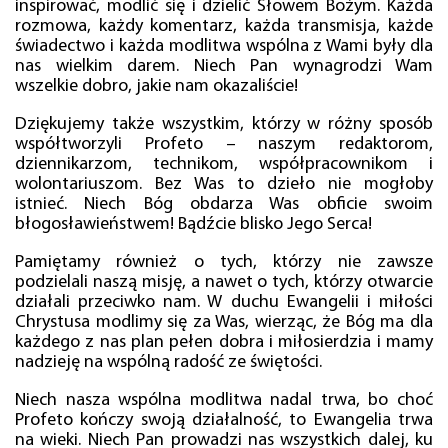
inspirować, modlić się i dzielić Słowem Bożym. Każda
rozmowa, każdy komentarz, każda transmisja, każde
świadectwo i każda modlitwa wspólna z Wami były dla
nas wielkim darem. Niech Pan wynagrodzi Wam
wszelkie dobro, jakie nam okazaliście!
Dziękujemy także wszystkim, którzy w różny sposób
współtworzyli Profeto – naszym redaktorom,
dziennikarzom, technikom, współpracownikom i
wolontariuszom. Bez Was to dzieło nie mogłoby
istnieć. Niech Bóg obdarza Was obficie swoim
błogosławieństwem! Bądźcie blisko Jego Serca!
Pamiętamy również o tych, którzy nie zawsze
podzielali naszą misję, a nawet o tych, którzy otwarcie
działali przeciwko nam. W duchu Ewangelii i miłości
Chrystusa modlimy się za Was, wierząc, że Bóg ma dla
każdego z nas plan pełen dobra i miłosierdzia i mamy
nadzieję na wspólną radość ze świętości.
Niech nasza wspólna modlitwa nadal trwa, bo choć
Profeto kończy swoją działalność, to Ewangelia trwa
na wieki. Niech Pan prowadzi nas wszystkich dalej, ku