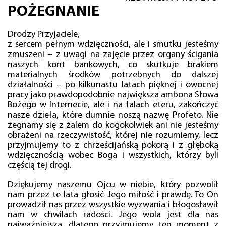
POŻEGNANIE
Drodzy Przyjaciele,
z sercem pełnym wdzięczności, ale i smutku jesteśmy
zmuszeni – z uwagi na zajęcie przez organy ścigania
naszych kont bankowych, co skutkuje brakiem
materialnych środków potrzebnych do dalszej
działalności – po kilkunastu latach pięknej i owocnej
pracy jako prawdopodobnie największa ambona Słowa
Bożego w Internecie, ale i na falach eteru, zakończyć
nasze dzieła, które dumnie noszą nazwę Profeto. Nie
żegnamy się z żalem do kogokolwiek ani nie jesteśmy
obrażeni na rzeczywistość, której nie rozumiemy, lecz
przyjmujemy to z chrześcijańską pokorą i z głęboką
wdzięcznością wobec Boga i wszystkich, którzy byli
częścią tej drogi.
Dziękujemy naszemu Ojcu w niebie, który pozwolił
nam przez te lata głosić Jego miłość i prawdę. To On
prowadził nas przez wszystkie wyzwania i błogosławił
nam w chwilach radości. Jego wola jest dla nas
najważniejsza, dlatego przyjmujemy ten moment z