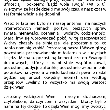
ufnością i pokojem: "Bądź wola Twoja" (Mt 6,10).
Wierzymy, że każde dzieło ma swój czas, a nasz czas w
tej formie właśnie się dopełnił.
Przez te lata nie było na naszej antenie i na naszych
internetowych łamach polityki, bieżących spraw
świata, nienawiści, oceniania i wichrów codzienności.
Staraliśmy się wprowadzać pokój w tę rzeczywistość.
Wichry okazały się silniejsze, ale pozostanie to, co
udało nam się zrobić. Pozostaną nasze i Wasze głosy,
pozostanie przepowiadanie miłosierdzia w audycjach
księdza Michała, pozostaną komentarze do Ewangelii
duchownych, którzy z nami stale współpracowali,
pozostaną audycje autorskie, pozostanie wspomnienie
poranków na żywo, a w wielu kuchniach pewnie nadal
będzie się unosił obłędny aromat dań według
przepisów Eweliny. To wszystko ma swoją wartość
dzięki Wam!
Jesteśmy wdzięczni Wam – naszym słuchaczom,
czytelnikom, darczyńcom i wszystkim, którzy byli z
nami na tej drodze. To dzięki Wam mogliśmy tworzyć,