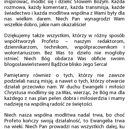
inspirować, modlić się i dzielić Słowem Bożym. Każda
rozmowa, każdy komentarz, każda transmisja, każde
świadectwo i każda modlitwa wspólna z Wami były dla
nas wielkim darem. Niech Pan wynagrodzi Wam
wszelkie dobro, jakie nam okazaliście!
Dziękujemy także wszystkim, którzy w różny sposób
współtworzyli Profeto – naszym redaktorom,
dziennikarzom, technikom, współpracownikom i
wolontariuszom. Bez Was to dzieło nie mogłoby
istnieć. Niech Bóg obdarza Was obficie swoim
błogosławieństwem! Bądźcie blisko Jego Serca!
Pamiętamy również o tych, którzy nie zawsze
podzielali naszą misję, a nawet o tych, którzy otwarcie
działali przeciwko nam. W duchu Ewangelii i miłości
Chrystusa modlimy się za Was, wierząc, że Bóg ma dla
każdego z nas plan pełen dobra i miłosierdzia i mamy
nadzieję na wspólną radość ze świętości.
Niech nasza wspólna modlitwa nadal trwa, bo choć
Profeto kończy swoją działalność, to Ewangelia trwa
na wieki. Niech Pan prowadzi nas wszystkich dalej, ku