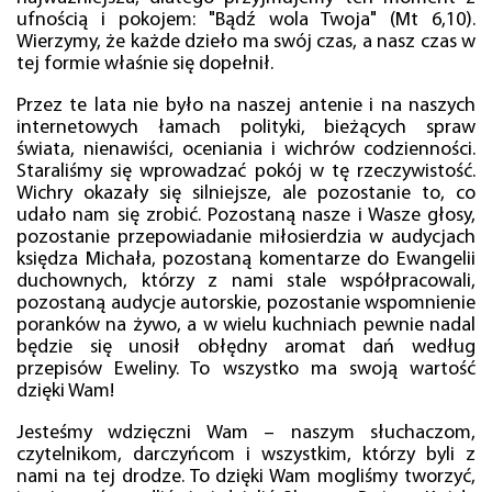
ufnością i pokojem: "Bądź wola Twoja" (Mt 6,10).
Wierzymy, że każde dzieło ma swój czas, a nasz czas w
tej formie właśnie się dopełnił.
Przez te lata nie było na naszej antenie i na naszych
internetowych łamach polityki, bieżących spraw
świata, nienawiści, oceniania i wichrów codzienności.
Staraliśmy się wprowadzać pokój w tę rzeczywistość.
Wichry okazały się silniejsze, ale pozostanie to, co
udało nam się zrobić. Pozostaną nasze i Wasze głosy,
pozostanie przepowiadanie miłosierdzia w audycjach
księdza Michała, pozostaną komentarze do Ewangelii
duchownych, którzy z nami stale współpracowali,
pozostaną audycje autorskie, pozostanie wspomnienie
poranków na żywo, a w wielu kuchniach pewnie nadal
będzie się unosił obłędny aromat dań według
przepisów Eweliny. To wszystko ma swoją wartość
dzięki Wam!
Jesteśmy wdzięczni Wam – naszym słuchaczom,
czytelnikom, darczyńcom i wszystkim, którzy byli z
nami na tej drodze. To dzięki Wam mogliśmy tworzyć,