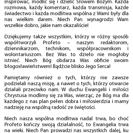
inspirować, modlić się i dzielić Słowem Bożym. Każda
rozmowa, każdy komentarz, każda transmisja, każde
świadectwo i każda modlitwa wspólna z Wami były dla
nas wielkim darem. Niech Pan wynagrodzi Wam
wszelkie dobro, jakie nam okazaliście!
Dziękujemy także wszystkim, którzy w różny sposób
współtworzyli Profeto – naszym redaktorom,
dziennikarzom, technikom, współpracownikom i
wolontariuszom. Bez Was to dzieło nie mogłoby
istnieć. Niech Bóg obdarza Was obficie swoim
błogosławieństwem! Bądźcie blisko Jego Serca!
Pamiętamy również o tych, którzy nie zawsze
podzielali naszą misję, a nawet o tych, którzy otwarcie
działali przeciwko nam. W duchu Ewangelii i miłości
Chrystusa modlimy się za Was, wierząc, że Bóg ma dla
każdego z nas plan pełen dobra i miłosierdzia i mamy
nadzieję na wspólną radość ze świętości.
Niech nasza wspólna modlitwa nadal trwa, bo choć
Profeto kończy swoją działalność, to Ewangelia trwa
na wieki. Niech Pan prowadzi nas wszystkich dalej, ku