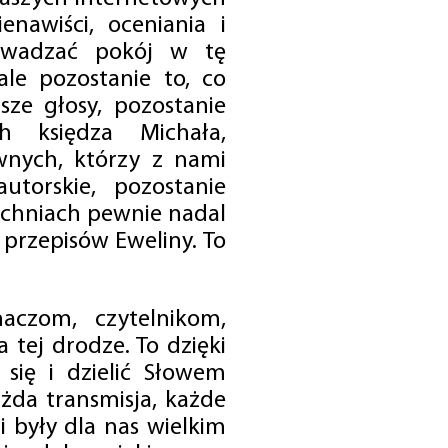
enawiści, oceniania i
rowadzać pokój w tę
 ale pozostanie to, co
sze głosy, pozostanie
h księdza Michała,
nych, którzy z nami
utorskie, pozostanie
chniach pewnie nadal
przepisów Eweliny. To
czom, czytelnikom,
 tej drodze. To dzięki
się i dzielić Słowem
da transmisja, każde
 były dla nas wielkim