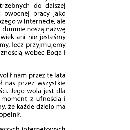
trzebnych do dalszej
 i owocnej pracy jako
ego w Internecie, ale
óre dumnie noszą nazwę
wiek ani nie jesteśmy
emy, lecz przyjmujemy
cznością wobec Boga i
olił nam przez te lata
ł nas przez wszystkie
i. Jego wola jest dla
 moment z ufnością i
my, że każde dzieło ma
opełnił.
 naszych internetowych