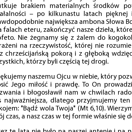
utkuje brakiem materialnych środków po
iałalności – po kilkunastu latach pięknej
awdopodobnie największa ambona Słowa Boż
na falach eteru, zakończyć nasze dzieła, kt
ofeto. Nie żegnamy się z żalem do kogokol
rażeni na rzeczywistość, której nie rozumi
 z chrześcijańską pokorą i z głęboką wdzię
ystkich, którzy byli częścią tej drogi.
iękujemy naszemu Ojcu w niebie, który pozw
osić Jego miłość i prawdę. To On prowadzi
zwania i błogosławił nam w chwilach radośc
s najważniejsza, dlatego przyjmujemy ten
kojem: "Bądź wola Twoja" (Mt 6,10). Wierzy
j czas, a nasz czas w tej formie właśnie się d
zez te lata nie było na naszej antenie i na