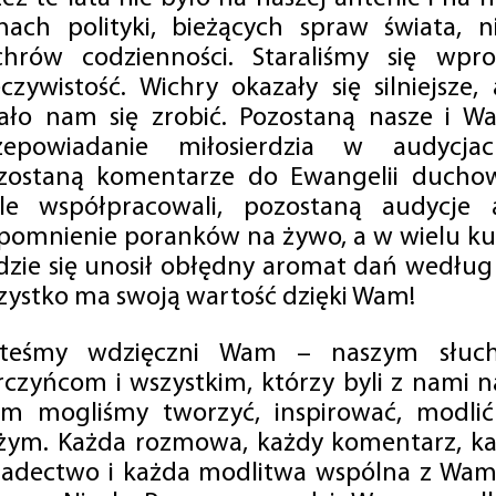
mach polityki, bieżących spraw świata, ni
chrów codzienności. Staraliśmy się wp
eczywistość. Wichry okazały się silniejsze,
ało nam się zrobić. Pozostaną nasze i Wa
zepowiadanie miłosierdzia w audycjac
zostaną komentarze do Ewangelii duchow
ale współpracowali, pozostaną audycje a
pomnienie poranków na żywo, a w wielu ku
dzie się unosił obłędny aromat dań według 
zystko ma swoją wartość dzięki Wam!
steśmy wdzięczni Wam – naszym słucha
rczyńcom i wszystkim, którzy byli z nami na
m mogliśmy tworzyć, inspirować, modlić 
żym. Każda rozmowa, każdy komentarz, każ
iadectwo i każda modlitwa wspólna z Wami