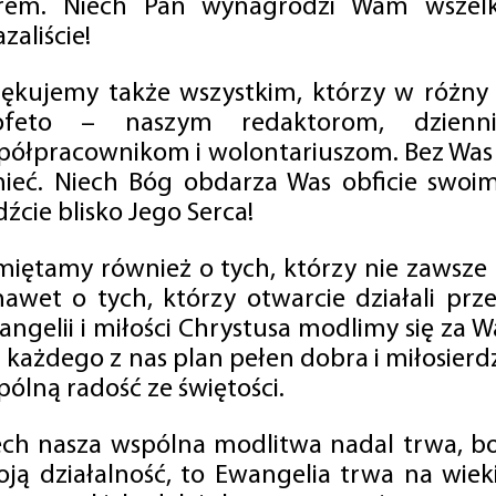
rem. Niech Pan wynagrodzi Wam wszelk
zaliście!
iękujemy także wszystkim, którzy w różny
ofeto – naszym redaktorom, dzienni
półpracownikom i wolontariuszom. Bez Was 
tnieć. Niech Bóg obdarza Was obficie swo
źcie blisko Jego Serca!
miętamy również o tych, którzy nie zawsze p
nawet o tych, którzy otwarcie działali p
angelii i miłości Chrystusa modlimy się za W
a każdego z nas plan pełen dobra i miłosierd
ólną radość ze świętości.
ech nasza wspólna modlitwa nadal trwa, b
oją działalność, to Ewangelia trwa na wiek