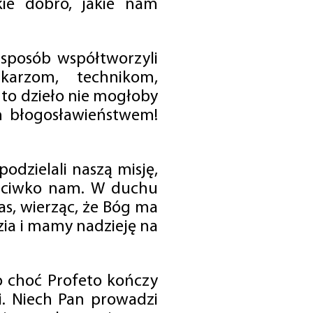
ie dobro, jakie nam
 sposób współtworzyli
karzom, technikom,
to dzieło nie mogłoby
im błogosławieństwem!
odzielali naszą misję,
rzeciwko nam. W duchu
as, wierząc, że Bóg ma
zia i mamy nadzieję na
o choć Profeto kończy
i. Niech Pan prowadzi