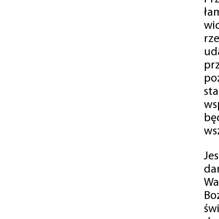
ła
wi
rz
ud
pr
po
st
ws
bę
ws
Je
da
Wa
Bo
św