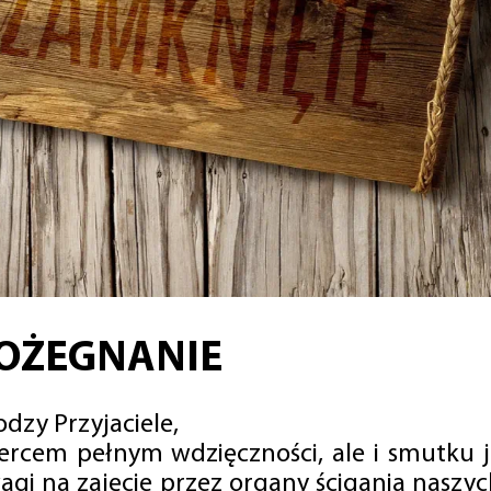
OŻEGNANIE
dzy Przyjaciele,
sercem pełnym wdzięczności, ale i smutku 
agi na zajęcie przez organy ścigania naszy