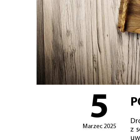
5
P
Dro
Marzec 2025
z 
uw