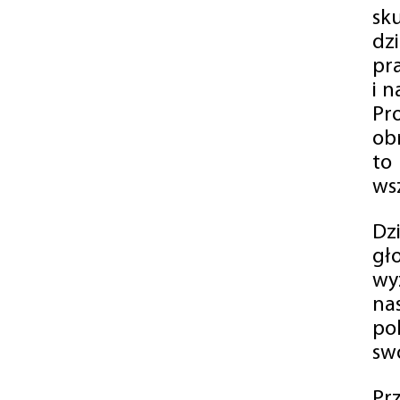
sk
dz
pr
i 
Pr
ob
to
wsz
Dz
gł
wy
na
po
swó
Pr