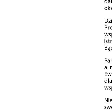
da
oka
Dz
Pr
ws
is
Bąd
Pa
a 
Ew
dl
wsp
Ni
sw