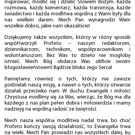
inspirować, modlić się i dzielić Słowem Bożym. Każda
rozmowa, każdy komentarz, każda transmisja, każde
świadectwo i każda modlitwa wspólna z Wami były dla
nas wielkim darem. Niech Pan wynagrodzi Wam
wszelkie dobro, jakie nam okazaliście!
Dziękujemy także wszystkim, którzy w różny sposób
współtworzyli Profeto – naszym redaktorom,
dziennikarzom, technikom, współpracownikom i
wolontariuszom. Bez Was to dzieło nie mogłoby
istnieć. Niech Bóg obdarza Was obficie swoim
błogosławieństwem! Bądźcie blisko Jego Serca!
Pamiętamy również o tych, którzy nie zawsze
podzielali naszą misję, a nawet o tych, którzy otwarcie
działali przeciwko nam. W duchu Ewangelii i miłości
Chrystusa modlimy się za Was, wierząc, że Bóg ma dla
każdego z nas plan pełen dobra i miłosierdzia i mamy
nadzieję na wspólną radość ze świętości.
Niech nasza wspólna modlitwa nadal trwa, bo choć
Profeto kończy swoją działalność, to Ewangelia trwa
na wieki. Niech Pan prowadzi nas wszystkich dalej, ku