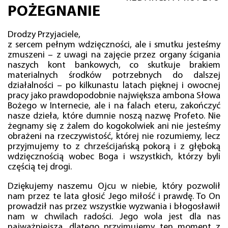
POŻEGNANIE
Drodzy Przyjaciele,
z sercem pełnym wdzięczności, ale i smutku jesteśmy
zmuszeni – z uwagi na zajęcie przez organy ścigania
naszych kont bankowych, co skutkuje brakiem
materialnych środków potrzebnych do dalszej
działalności – po kilkunastu latach pięknej i owocnej
pracy jako prawdopodobnie największa ambona Słowa
Bożego w Internecie, ale i na falach eteru, zakończyć
nasze dzieła, które dumnie noszą nazwę Profeto. Nie
żegnamy się z żalem do kogokolwiek ani nie jesteśmy
obrażeni na rzeczywistość, której nie rozumiemy, lecz
przyjmujemy to z chrześcijańską pokorą i z głęboką
wdzięcznością wobec Boga i wszystkich, którzy byli
częścią tej drogi.
Dziękujemy naszemu Ojcu w niebie, który pozwolił
nam przez te lata głosić Jego miłość i prawdę. To On
prowadził nas przez wszystkie wyzwania i błogosławił
nam w chwilach radości. Jego wola jest dla nas
najważniejsza, dlatego przyjmujemy ten moment z