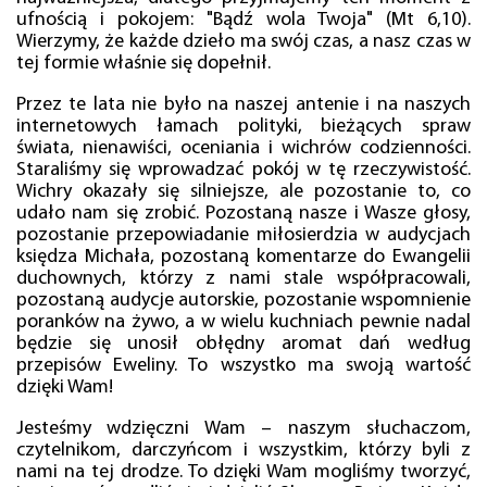
ufnością i pokojem: "Bądź wola Twoja" (Mt 6,10).
Wierzymy, że każde dzieło ma swój czas, a nasz czas w
tej formie właśnie się dopełnił.
Przez te lata nie było na naszej antenie i na naszych
internetowych łamach polityki, bieżących spraw
świata, nienawiści, oceniania i wichrów codzienności.
Staraliśmy się wprowadzać pokój w tę rzeczywistość.
Wichry okazały się silniejsze, ale pozostanie to, co
udało nam się zrobić. Pozostaną nasze i Wasze głosy,
pozostanie przepowiadanie miłosierdzia w audycjach
księdza Michała, pozostaną komentarze do Ewangelii
duchownych, którzy z nami stale współpracowali,
pozostaną audycje autorskie, pozostanie wspomnienie
poranków na żywo, a w wielu kuchniach pewnie nadal
będzie się unosił obłędny aromat dań według
przepisów Eweliny. To wszystko ma swoją wartość
dzięki Wam!
Jesteśmy wdzięczni Wam – naszym słuchaczom,
czytelnikom, darczyńcom i wszystkim, którzy byli z
nami na tej drodze. To dzięki Wam mogliśmy tworzyć,