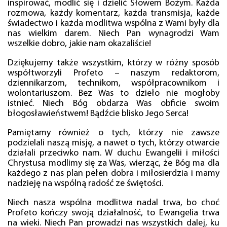
inspirować, modlić się i dzielić Słowem Bożym. Każda
rozmowa, każdy komentarz, każda transmisja, każde
świadectwo i każda modlitwa wspólna z Wami były dla
nas wielkim darem. Niech Pan wynagrodzi Wam
wszelkie dobro, jakie nam okazaliście!
Dziękujemy także wszystkim, którzy w różny sposób
współtworzyli Profeto – naszym redaktorom,
dziennikarzom, technikom, współpracownikom i
wolontariuszom. Bez Was to dzieło nie mogłoby
istnieć. Niech Bóg obdarza Was obficie swoim
błogosławieństwem! Bądźcie blisko Jego Serca!
Pamiętamy również o tych, którzy nie zawsze
podzielali naszą misję, a nawet o tych, którzy otwarcie
działali przeciwko nam. W duchu Ewangelii i miłości
Chrystusa modlimy się za Was, wierząc, że Bóg ma dla
każdego z nas plan pełen dobra i miłosierdzia i mamy
nadzieję na wspólną radość ze świętości.
Niech nasza wspólna modlitwa nadal trwa, bo choć
Profeto kończy swoją działalność, to Ewangelia trwa
na wieki. Niech Pan prowadzi nas wszystkich dalej, ku