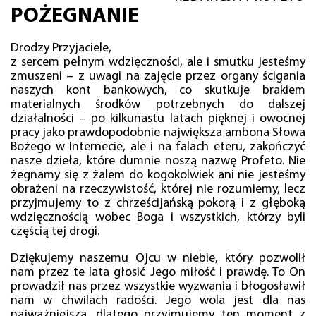
POŻEGNANIE
Drodzy Przyjaciele,
z sercem pełnym wdzięczności, ale i smutku jesteśmy
zmuszeni – z uwagi na zajęcie przez organy ścigania
naszych kont bankowych, co skutkuje brakiem
materialnych środków potrzebnych do dalszej
działalności – po kilkunastu latach pięknej i owocnej
pracy jako prawdopodobnie największa ambona Słowa
Bożego w Internecie, ale i na falach eteru, zakończyć
nasze dzieła, które dumnie noszą nazwę Profeto. Nie
żegnamy się z żalem do kogokolwiek ani nie jesteśmy
obrażeni na rzeczywistość, której nie rozumiemy, lecz
przyjmujemy to z chrześcijańską pokorą i z głęboką
wdzięcznością wobec Boga i wszystkich, którzy byli
częścią tej drogi.
Dziękujemy naszemu Ojcu w niebie, który pozwolił
nam przez te lata głosić Jego miłość i prawdę. To On
prowadził nas przez wszystkie wyzwania i błogosławił
nam w chwilach radości. Jego wola jest dla nas
najważniejsza, dlatego przyjmujemy ten moment z