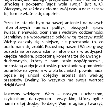
ufnością i pokojem: "Bądź wola Twoja" (Mt 6,10).
Wierzymy, że każde dzieło ma swój czas, a nasz czas w
tej formie właśnie się dopełnił.
Przez te lata nie było na naszej antenie i na naszych
internetowych łamach polityki, bieżących spraw
świata, nienawiści, oceniania i wichrów codzienności.
Staraliśmy się wprowadzać pokój w tę rzeczywistość.
Wichry okazały się silniejsze, ale pozostanie to, co
udało nam się zrobić. Pozostaną nasze i Wasze głosy,
pozostanie przepowiadanie miłosierdzia w audycjach
księdza Michała, pozostaną komentarze do Ewangelii
duchownych, którzy z nami stale współpracowali,
pozostaną audycje autorskie, pozostanie wspomnienie
poranków na żywo, a w wielu kuchniach pewnie nadal
będzie się unosił obłędny aromat dań według
przepisów Eweliny. To wszystko ma swoją wartość
dzięki Wam!
Jesteśmy wdzięczni Wam – naszym słuchaczom,
czytelnikom, darczyńcom i wszystkim, którzy byli z
nami na tej drodze. To dzięki Wam mogliśmy tworzyć,