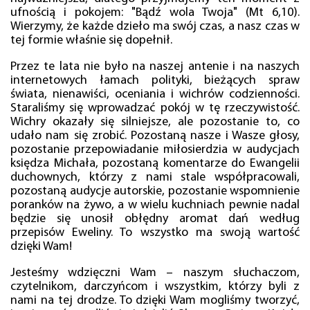
ufnością i pokojem: "Bądź wola Twoja" (Mt 6,10).
Wierzymy, że każde dzieło ma swój czas, a nasz czas w
tej formie właśnie się dopełnił.
Przez te lata nie było na naszej antenie i na naszych
internetowych łamach polityki, bieżących spraw
świata, nienawiści, oceniania i wichrów codzienności.
Staraliśmy się wprowadzać pokój w tę rzeczywistość.
Wichry okazały się silniejsze, ale pozostanie to, co
udało nam się zrobić. Pozostaną nasze i Wasze głosy,
pozostanie przepowiadanie miłosierdzia w audycjach
księdza Michała, pozostaną komentarze do Ewangelii
duchownych, którzy z nami stale współpracowali,
pozostaną audycje autorskie, pozostanie wspomnienie
poranków na żywo, a w wielu kuchniach pewnie nadal
będzie się unosił obłędny aromat dań według
przepisów Eweliny. To wszystko ma swoją wartość
dzięki Wam!
Jesteśmy wdzięczni Wam – naszym słuchaczom,
czytelnikom, darczyńcom i wszystkim, którzy byli z
nami na tej drodze. To dzięki Wam mogliśmy tworzyć,