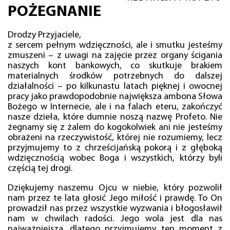
POŻEGNANIE
Drodzy Przyjaciele,
z sercem pełnym wdzięczności, ale i smutku jesteśmy
zmuszeni – z uwagi na zajęcie przez organy ścigania
naszych kont bankowych, co skutkuje brakiem
materialnych środków potrzebnych do dalszej
działalności – po kilkunastu latach pięknej i owocnej
pracy jako prawdopodobnie największa ambona Słowa
Bożego w Internecie, ale i na falach eteru, zakończyć
nasze dzieła, które dumnie noszą nazwę Profeto. Nie
żegnamy się z żalem do kogokolwiek ani nie jesteśmy
obrażeni na rzeczywistość, której nie rozumiemy, lecz
przyjmujemy to z chrześcijańską pokorą i z głęboką
wdzięcznością wobec Boga i wszystkich, którzy byli
częścią tej drogi.
Dziękujemy naszemu Ojcu w niebie, który pozwolił
nam przez te lata głosić Jego miłość i prawdę. To On
prowadził nas przez wszystkie wyzwania i błogosławił
nam w chwilach radości. Jego wola jest dla nas
najważniejsza, dlatego przyjmujemy ten moment z