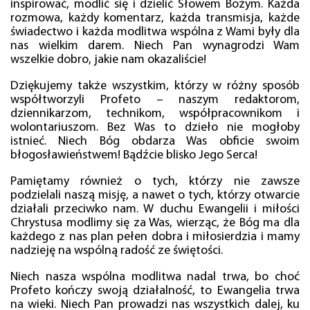
inspirować, modlić się i dzielić Słowem Bożym. Każda
rozmowa, każdy komentarz, każda transmisja, każde
świadectwo i każda modlitwa wspólna z Wami były dla
nas wielkim darem. Niech Pan wynagrodzi Wam
wszelkie dobro, jakie nam okazaliście!
Dziękujemy także wszystkim, którzy w różny sposób
współtworzyli Profeto – naszym redaktorom,
dziennikarzom, technikom, współpracownikom i
wolontariuszom. Bez Was to dzieło nie mogłoby
istnieć. Niech Bóg obdarza Was obficie swoim
błogosławieństwem! Bądźcie blisko Jego Serca!
Pamiętamy również o tych, którzy nie zawsze
podzielali naszą misję, a nawet o tych, którzy otwarcie
działali przeciwko nam. W duchu Ewangelii i miłości
Chrystusa modlimy się za Was, wierząc, że Bóg ma dla
każdego z nas plan pełen dobra i miłosierdzia i mamy
nadzieję na wspólną radość ze świętości.
Niech nasza wspólna modlitwa nadal trwa, bo choć
Profeto kończy swoją działalność, to Ewangelia trwa
na wieki. Niech Pan prowadzi nas wszystkich dalej, ku