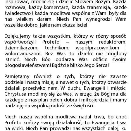
inspirować, modlić się i dzielić Słowem Bożym. Każda
rozmowa, każdy komentarz, każda transmisja, każde
świadectwo i każda modlitwa wspólna z Wami były dla
nas wielkim darem. Niech Pan wynagrodzi Wam
wszelkie dobro, jakie nam okazaliście!
Dziękujemy także wszystkim, którzy w różny sposób
współtworzyli Profeto – naszym redaktorom,
dziennikarzom, technikom, współpracownikom i
wolontariuszom. Bez Was to dzieło nie mogłoby
istnieć. Niech Bóg obdarza Was obficie swoim
błogosławieństwem! Bądźcie blisko Jego Serca!
Pamiętamy również o tych, którzy nie zawsze
podzielali naszą misję, a nawet o tych, którzy otwarcie
działali przeciwko nam. W duchu Ewangelii i miłości
Chrystusa modlimy się za Was, wierząc, że Bóg ma dla
każdego z nas plan pełen dobra i miłosierdzia i mamy
nadzieję na wspólną radość ze świętości.
Niech nasza wspólna modlitwa nadal trwa, bo choć
Profeto kończy swoją działalność, to Ewangelia trwa
na wieki. Niech Pan prowadzi nas wszystkich dalej, ku