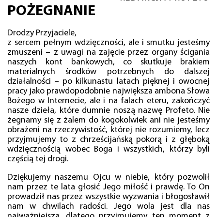
POŻEGNANIE
Drodzy Przyjaciele,
z sercem pełnym wdzięczności, ale i smutku jesteśmy
zmuszeni – z uwagi na zajęcie przez organy ścigania
naszych kont bankowych, co skutkuje brakiem
materialnych środków potrzebnych do dalszej
działalności – po kilkunastu latach pięknej i owocnej
pracy jako prawdopodobnie największa ambona Słowa
Bożego w Internecie, ale i na falach eteru, zakończyć
nasze dzieła, które dumnie noszą nazwę Profeto. Nie
żegnamy się z żalem do kogokolwiek ani nie jesteśmy
obrażeni na rzeczywistość, której nie rozumiemy, lecz
przyjmujemy to z chrześcijańską pokorą i z głęboką
wdzięcznością wobec Boga i wszystkich, którzy byli
częścią tej drogi.
Dziękujemy naszemu Ojcu w niebie, który pozwolił
nam przez te lata głosić Jego miłość i prawdę. To On
prowadził nas przez wszystkie wyzwania i błogosławił
nam w chwilach radości. Jego wola jest dla nas
najważniejsza, dlatego przyjmujemy ten moment z