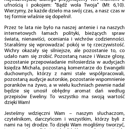
ufnością i pokojem: "Bądź wola Twoja" (Mt 6,10).
Wierzymy, że każde dzieło ma swój czas, a nasz czas w
tej formie właśnie się dopełnił.
Przez te lata nie było na naszej antenie i na naszych
internetowych łamach polityki, bieżących spraw
świata, nienawiści, oceniania i wichrów codzienności.
Staraliśmy się wprowadzać pokój w tę rzeczywistość.
Wichry okazały się silniejsze, ale pozostanie to, co
udało nam się zrobić. Pozostaną nasze i Wasze głosy,
pozostanie przepowiadanie miłosierdzia w audycjach
księdza Michała, pozostaną komentarze do Ewangelii
duchownych, którzy z nami stale współpracowali,
pozostaną audycje autorskie, pozostanie wspomnienie
poranków na żywo, a w wielu kuchniach pewnie nadal
będzie się unosił obłędny aromat dań według
przepisów Eweliny. To wszystko ma swoją wartość
dzięki Wam!
Jesteśmy wdzięczni Wam – naszym słuchaczom,
czytelnikom, darczyńcom i wszystkim, którzy byli z
nami na tej drodze. To dzięki Wam mogliśmy tworzyć,