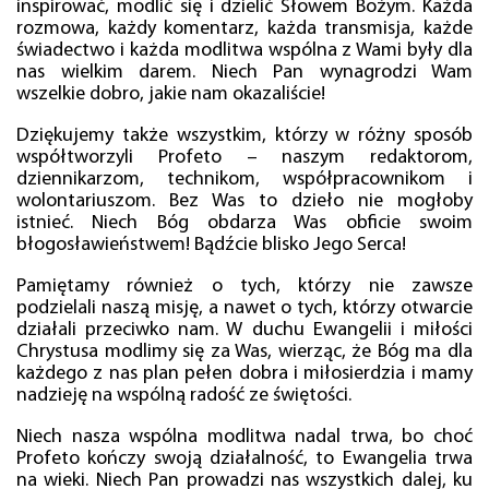
inspirować, modlić się i dzielić Słowem Bożym. Każda
rozmowa, każdy komentarz, każda transmisja, każde
świadectwo i każda modlitwa wspólna z Wami były dla
nas wielkim darem. Niech Pan wynagrodzi Wam
wszelkie dobro, jakie nam okazaliście!
Dziękujemy także wszystkim, którzy w różny sposób
współtworzyli Profeto – naszym redaktorom,
dziennikarzom, technikom, współpracownikom i
wolontariuszom. Bez Was to dzieło nie mogłoby
istnieć. Niech Bóg obdarza Was obficie swoim
błogosławieństwem! Bądźcie blisko Jego Serca!
Pamiętamy również o tych, którzy nie zawsze
podzielali naszą misję, a nawet o tych, którzy otwarcie
działali przeciwko nam. W duchu Ewangelii i miłości
Chrystusa modlimy się za Was, wierząc, że Bóg ma dla
każdego z nas plan pełen dobra i miłosierdzia i mamy
nadzieję na wspólną radość ze świętości.
Niech nasza wspólna modlitwa nadal trwa, bo choć
Profeto kończy swoją działalność, to Ewangelia trwa
na wieki. Niech Pan prowadzi nas wszystkich dalej, ku