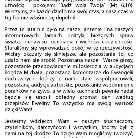
ufnością i pokojem: "Bądź wola Twoja" (Mt 6,10).
Wierzymy, że każde dzieło ma swój czas, a nasz czas w
tej formie właśnie się dopełnił.
Przez te lata nie było na naszej antenie i na naszych
internetowych łamach polityki, bieżących spraw
świata, nienawiści, oceniania i wichrów codzienności.
Staraliśmy się wprowadzać pokój w tę rzeczywistość.
Wichry okazały się silniejsze, ale pozostanie to, co
udało nam się zrobić. Pozostaną nasze i Wasze głosy,
pozostanie przepowiadanie miłosierdzia w audycjach
księdza Michała, pozostaną komentarze do Ewangelii
duchownych, którzy z nami stale współpracowali,
pozostaną audycje autorskie, pozostanie wspomnienie
poranków na żywo, a w wielu kuchniach pewnie nadal
będzie się unosił obłędny aromat dań według
przepisów Eweliny. To wszystko ma swoją wartość
dzięki Wam!
Jesteśmy wdzięczni Wam – naszym słuchaczom,
czytelnikom, darczyńcom i wszystkim, którzy byli z
nami na tej drodze. To dzięki Wam mogliśmy tworzyć,