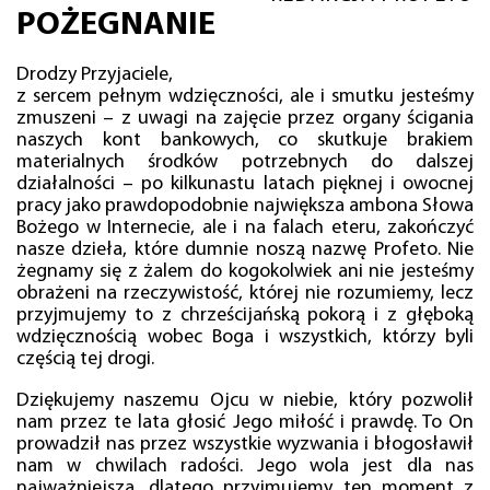
POŻEGNANIE
Drodzy Przyjaciele,
z sercem pełnym wdzięczności, ale i smutku jesteśmy
zmuszeni – z uwagi na zajęcie przez organy ścigania
naszych kont bankowych, co skutkuje brakiem
materialnych środków potrzebnych do dalszej
działalności – po kilkunastu latach pięknej i owocnej
pracy jako prawdopodobnie największa ambona Słowa
Bożego w Internecie, ale i na falach eteru, zakończyć
nasze dzieła, które dumnie noszą nazwę Profeto. Nie
żegnamy się z żalem do kogokolwiek ani nie jesteśmy
obrażeni na rzeczywistość, której nie rozumiemy, lecz
przyjmujemy to z chrześcijańską pokorą i z głęboką
wdzięcznością wobec Boga i wszystkich, którzy byli
częścią tej drogi.
Dziękujemy naszemu Ojcu w niebie, który pozwolił
nam przez te lata głosić Jego miłość i prawdę. To On
prowadził nas przez wszystkie wyzwania i błogosławił
nam w chwilach radości. Jego wola jest dla nas
najważniejsza, dlatego przyjmujemy ten moment z