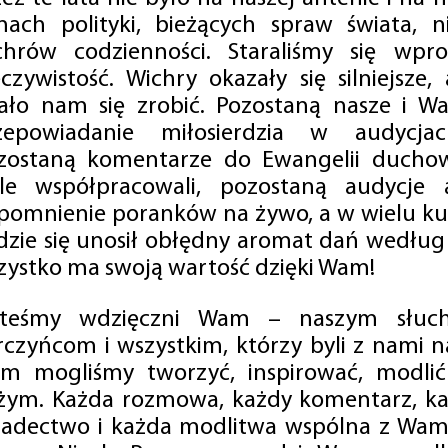
mach polityki, bieżących spraw świata, ni
chrów codzienności. Staraliśmy się wp
eczywistość. Wichry okazały się silniejsze,
ało nam się zrobić. Pozostaną nasze i Wa
zepowiadanie miłosierdzia w audycjac
zostaną komentarze do Ewangelii duchow
ale współpracowali, pozostaną audycje a
pomnienie poranków na żywo, a w wielu ku
dzie się unosił obłędny aromat dań według 
zystko ma swoją wartość dzięki Wam!
steśmy wdzięczni Wam – naszym słucha
rczyńcom i wszystkim, którzy byli z nami na
m mogliśmy tworzyć, inspirować, modlić 
żym. Każda rozmowa, każdy komentarz, każ
iadectwo i każda modlitwa wspólna z Wami