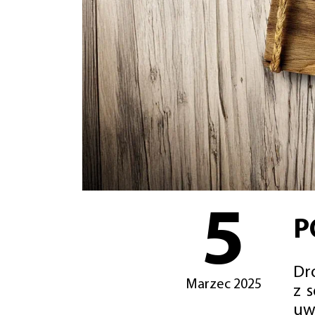
5
P
Dro
Marzec 2025
z 
uw