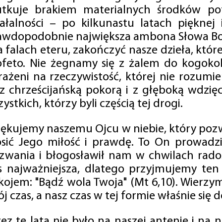
utkuje brakiem materialnych środków po
iałalności – po kilkunastu latach pięknej
awdopodobnie największa ambona Słowa Boż
na falach eteru, zakończyć nasze dzieła, kt
ofeto. Nie żegnamy się z żalem do kogokol
rażeni na rzeczywistość, której nie rozumi
 z chrześcijańską pokorą i z głęboką wdzię
ystkich, którzy byli częścią tej drogi.
iękujemy naszemu Ojcu w niebie, który pozw
osić Jego miłość i prawdę. To On prowadzi
zwania i błogosławił nam w chwilach radośc
s najważniejsza, dlatego przyjmujemy ten
kojem: "Bądź wola Twoja" (Mt 6,10). Wierzy
j czas, a nasz czas w tej formie właśnie się d
zez te lata nie było na naszej antenie i na