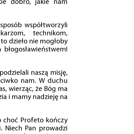
ie dobro, jakie nam
 sposób współtworzyli
karzom, technikom,
to dzieło nie mogłoby
im błogosławieństwem!
odzielali naszą misję,
rzeciwko nam. W duchu
as, wierząc, że Bóg ma
zia i mamy nadzieję na
o choć Profeto kończy
i. Niech Pan prowadzi