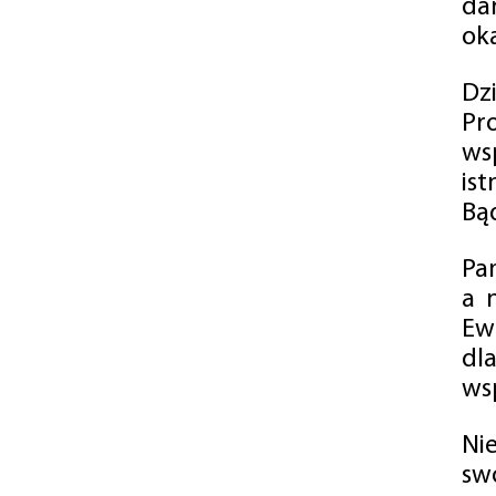
da
oka
Dz
Pr
ws
is
Bąd
Pa
a 
Ew
dl
wsp
Ni
sw