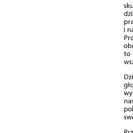
sk
dz
pr
i 
Pr
ob
to
wsz
Dz
gł
wy
na
po
swó
Pr