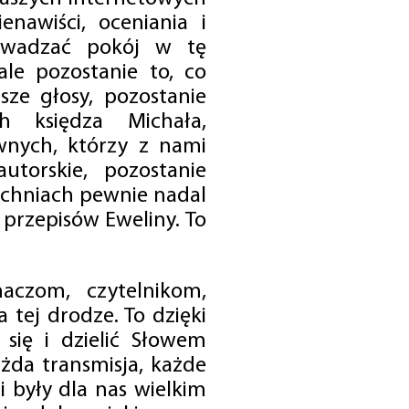
enawiści, oceniania i
rowadzać pokój w tę
 ale pozostanie to, co
sze głosy, pozostanie
h księdza Michała,
nych, którzy z nami
utorskie, pozostanie
chniach pewnie nadal
przepisów Eweliny. To
czom, czytelnikom,
 tej drodze. To dzięki
się i dzielić Słowem
da transmisja, każde
 były dla nas wielkim