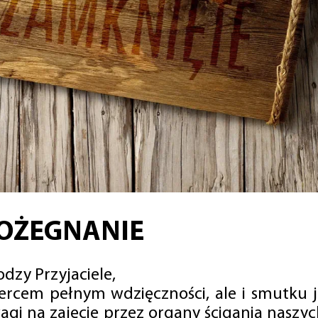
OŻEGNANIE
dzy Przyjaciele,
sercem pełnym wdzięczności, ale i smutku 
agi na zajęcie przez organy ścigania naszy