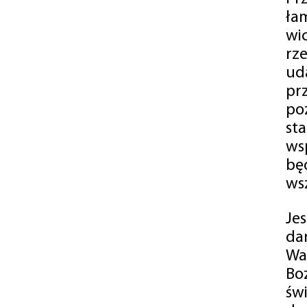
ła
wi
rz
ud
pr
po
st
ws
bę
ws
Je
da
Wa
Bo
św