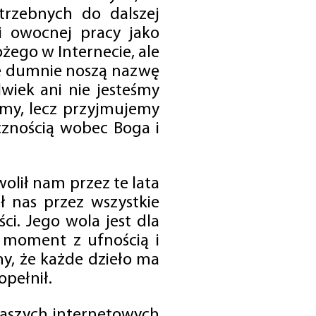
trzebnych do dalszej
 i owocnej pracy jako
ego w Internecie, ale
óre dumnie noszą nazwę
wiek ani nie jesteśmy
emy, lecz przyjmujemy
cznością wobec Boga i
olił nam przez te lata
ł nas przez wszystkie
i. Jego wola jest dla
 moment z ufnością i
my, że każde dzieło ma
opełnił.
 naszych internetowych