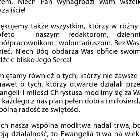
rem. Niech Pan wynagrodzi Wam wszelk
zaliście!
iękujemy także wszystkim, którzy w różny
ofeto – naszym redaktorom, dzienni
półpracownikom i wolontariuszom. Bez Was 
tnieć. Niech Bóg obdarza Was obficie swo
źcie blisko Jego Serca!
miętamy również o tych, którzy nie zawsze p
nawet o tych, którzy otwarcie działali p
angelii i miłości Chrystusa modlimy się za W
a każdego z nas plan pełen dobra i miłosierd
ólną radość ze świętości.
ech nasza wspólna modlitwa nadal trwa, b
oją działalność, to Ewangelia trwa na wiek