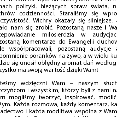
mach polityki, bieżących spraw świata, ni
chrów codzienności. Staraliśmy się wp
eczywistość. Wichry okazały się silniejsze,
ało nam się zrobić. Pozostaną nasze i Wa
zepowiadanie miłosierdzia w audycjac
zostaną komentarze do Ewangelii duchow
ale współpracowali, pozostaną audycje a
pomnienie poranków na żywo, a w wielu ku
dzie się unosił obłędny aromat dań według 
zystko ma swoją wartość dzięki Wam!
steśmy wdzięczni Wam – naszym słucha
rczyńcom i wszystkim, którzy byli z nami na
m mogliśmy tworzyć, inspirować, modlić 
żym. Każda rozmowa, każdy komentarz, każ
iadectwo i każda modlitwa wspólna z Wami