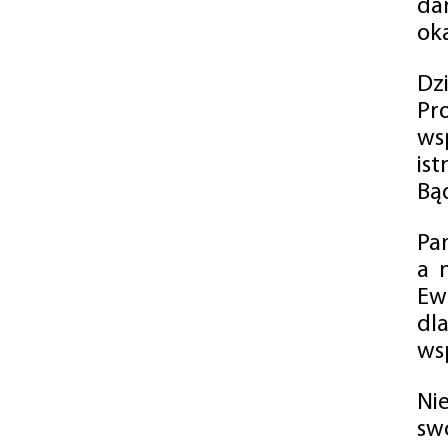
da
oka
Dz
Pr
ws
is
Bąd
Pa
a 
Ew
dl
wsp
Ni
sw