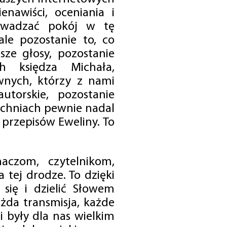
enawiści, oceniania i
rowadzać pokój w tę
 ale pozostanie to, co
sze głosy, pozostanie
h księdza Michała,
nych, którzy z nami
utorskie, pozostanie
chniach pewnie nadal
przepisów Eweliny. To
czom, czytelnikom,
 tej drodze. To dzięki
się i dzielić Słowem
da transmisja, każde
 były dla nas wielkim