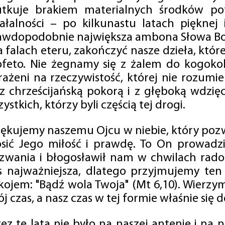
utkuje brakiem materialnych środków po
iałalności – po kilkunastu latach pięknej
awdopodobnie największa ambona Słowa Boż
na falach eteru, zakończyć nasze dzieła, kt
ofeto. Nie żegnamy się z żalem do kogokol
rażeni na rzeczywistość, której nie rozumi
 z chrześcijańską pokorą i z głęboką wdzię
ystkich, którzy byli częścią tej drogi.
iękujemy naszemu Ojcu w niebie, który pozw
osić Jego miłość i prawdę. To On prowadzi
zwania i błogosławił nam w chwilach radośc
s najważniejsza, dlatego przyjmujemy ten
kojem: "Bądź wola Twoja" (Mt 6,10). Wierzy
j czas, a nasz czas w tej formie właśnie się d
zez te lata nie było na naszej antenie i na