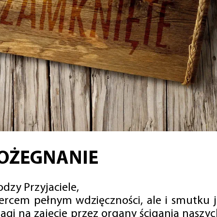
OŻEGNANIE
dzy Przyjaciele,
sercem pełnym wdzięczności, ale i smutku 
agi na zajęcie przez organy ścigania naszy