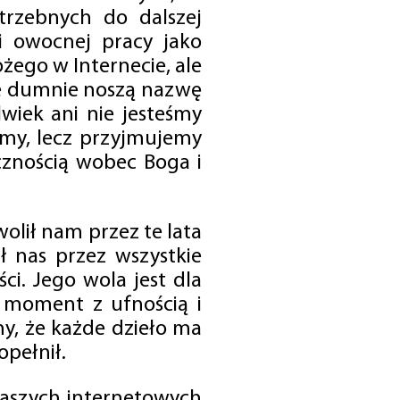
trzebnych do dalszej
 i owocnej pracy jako
ego w Internecie, ale
óre dumnie noszą nazwę
wiek ani nie jesteśmy
emy, lecz przyjmujemy
cznością wobec Boga i
olił nam przez te lata
ł nas przez wszystkie
i. Jego wola jest dla
 moment z ufnością i
my, że każde dzieło ma
opełnił.
 naszych internetowych