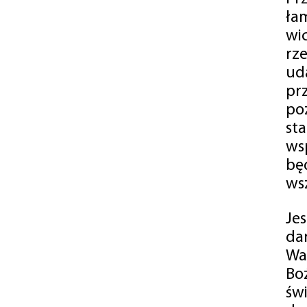
ła
wi
rz
ud
pr
po
st
ws
bę
ws
Je
da
Wa
Bo
św