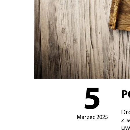
5
P
Dro
Marzec 2025
z 
uw