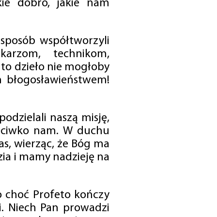
ie dobro, jakie nam
 sposób współtworzyli
karzom, technikom,
to dzieło nie mogłoby
im błogosławieństwem!
odzielali naszą misję,
rzeciwko nam. W duchu
as, wierząc, że Bóg ma
zia i mamy nadzieję na
o choć Profeto kończy
i. Niech Pan prowadzi