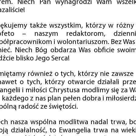
rem. Niech Pan wynagrodzi Wam wszelk
zaliście!
iękujemy także wszystkim, którzy w różny
ofeto – naszym redaktorom, dzienni
półpracownikom i wolontariuszom. Bez Was 
tnieć. Niech Bóg obdarza Was obficie swo
źcie blisko Jego Serca!
miętamy również o tych, którzy nie zawsze p
nawet o tych, którzy otwarcie działali p
angelii i miłości Chrystusa modlimy się za W
a każdego z nas plan pełen dobra i miłosierd
ólną radość ze świętości.
ech nasza wspólna modlitwa nadal trwa, b
oją działalność, to Ewangelia trwa na wiek