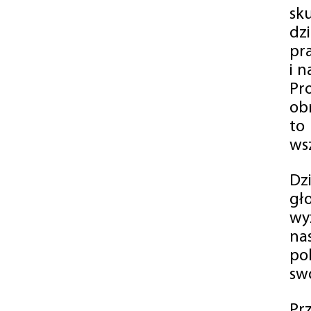
sk
dz
pr
i 
Pr
ob
to
wsz
Dz
gł
wy
na
po
swó
Pr