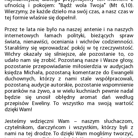
ufnością i pokojem: "Bądź wola Twoja" (Mt 6,10).
Wierzymy, że każde dzieło ma swój czas, a nasz czas w
tej formie właśnie się dopełnił.
Przez te lata nie było na naszej antenie i na naszych
internetowych łamach polityki, bieżących spraw
świata, nienawiści, oceniania i wichrów codzienności.
Staraliśmy się wprowadzać pokój w tę rzeczywistość.
Wichry okazały się silniejsze, ale pozostanie to, co
udało nam się zrobić. Pozostaną nasze i Wasze głosy,
pozostanie przepowiadanie miłosierdzia w audycjach
księdza Michała, pozostaną komentarze do Ewangelii
duchownych, którzy z nami stale współpracowali,
pozostaną audycje autorskie, pozostanie wspomnienie
poranków na żywo, a w wielu kuchniach pewnie nadal
będzie się unosił obłędny aromat dań według
przepisów Eweliny. To wszystko ma swoją wartość
dzięki Wam!
Jesteśmy wdzięczni Wam – naszym słuchaczom,
czytelnikom, darczyńcom i wszystkim, którzy byli z
nami na tej drodze. To dzięki Wam mogliśmy tworzyć,