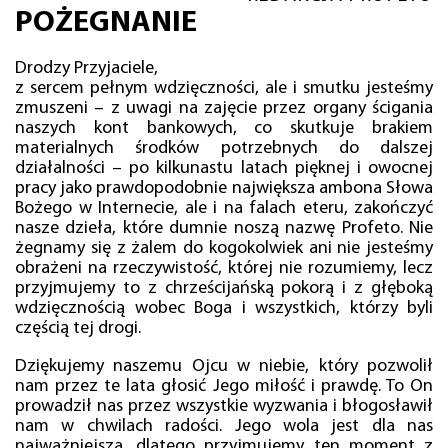
POŻEGNANIE
Drodzy Przyjaciele,
z sercem pełnym wdzięczności, ale i smutku jesteśmy
zmuszeni – z uwagi na zajęcie przez organy ścigania
naszych kont bankowych, co skutkuje brakiem
materialnych środków potrzebnych do dalszej
działalności – po kilkunastu latach pięknej i owocnej
pracy jako prawdopodobnie największa ambona Słowa
Bożego w Internecie, ale i na falach eteru, zakończyć
nasze dzieła, które dumnie noszą nazwę Profeto. Nie
żegnamy się z żalem do kogokolwiek ani nie jesteśmy
obrażeni na rzeczywistość, której nie rozumiemy, lecz
przyjmujemy to z chrześcijańską pokorą i z głęboką
wdzięcznością wobec Boga i wszystkich, którzy byli
częścią tej drogi.
Dziękujemy naszemu Ojcu w niebie, który pozwolił
nam przez te lata głosić Jego miłość i prawdę. To On
prowadził nas przez wszystkie wyzwania i błogosławił
nam w chwilach radości. Jego wola jest dla nas
najważniejsza, dlatego przyjmujemy ten moment z