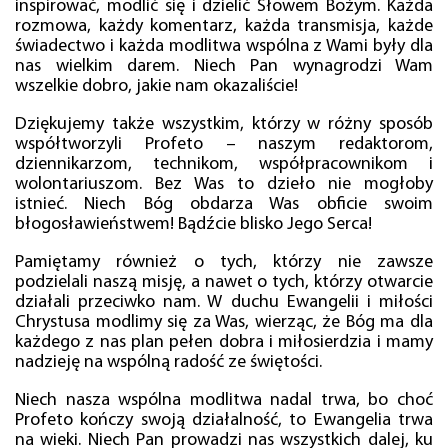
inspirować, modlić się i dzielić Słowem Bożym. Każda
rozmowa, każdy komentarz, każda transmisja, każde
świadectwo i każda modlitwa wspólna z Wami były dla
nas wielkim darem. Niech Pan wynagrodzi Wam
wszelkie dobro, jakie nam okazaliście!
Dziękujemy także wszystkim, którzy w różny sposób
współtworzyli Profeto – naszym redaktorom,
dziennikarzom, technikom, współpracownikom i
wolontariuszom. Bez Was to dzieło nie mogłoby
istnieć. Niech Bóg obdarza Was obficie swoim
błogosławieństwem! Bądźcie blisko Jego Serca!
Pamiętamy również o tych, którzy nie zawsze
podzielali naszą misję, a nawet o tych, którzy otwarcie
działali przeciwko nam. W duchu Ewangelii i miłości
Chrystusa modlimy się za Was, wierząc, że Bóg ma dla
każdego z nas plan pełen dobra i miłosierdzia i mamy
nadzieję na wspólną radość ze świętości.
Niech nasza wspólna modlitwa nadal trwa, bo choć
Profeto kończy swoją działalność, to Ewangelia trwa
na wieki. Niech Pan prowadzi nas wszystkich dalej, ku