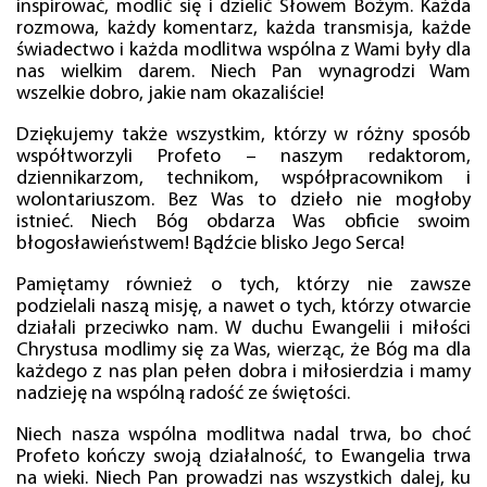
inspirować, modlić się i dzielić Słowem Bożym. Każda
rozmowa, każdy komentarz, każda transmisja, każde
świadectwo i każda modlitwa wspólna z Wami były dla
nas wielkim darem. Niech Pan wynagrodzi Wam
wszelkie dobro, jakie nam okazaliście!
Dziękujemy także wszystkim, którzy w różny sposób
współtworzyli Profeto – naszym redaktorom,
dziennikarzom, technikom, współpracownikom i
wolontariuszom. Bez Was to dzieło nie mogłoby
istnieć. Niech Bóg obdarza Was obficie swoim
błogosławieństwem! Bądźcie blisko Jego Serca!
Pamiętamy również o tych, którzy nie zawsze
podzielali naszą misję, a nawet o tych, którzy otwarcie
działali przeciwko nam. W duchu Ewangelii i miłości
Chrystusa modlimy się za Was, wierząc, że Bóg ma dla
każdego z nas plan pełen dobra i miłosierdzia i mamy
nadzieję na wspólną radość ze świętości.
Niech nasza wspólna modlitwa nadal trwa, bo choć
Profeto kończy swoją działalność, to Ewangelia trwa
na wieki. Niech Pan prowadzi nas wszystkich dalej, ku