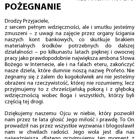
POŻEGNANIE
Drodzy Przyjaciele,
z sercem pełnym wdzięczności, ale i smutku jesteśmy
zmuszeni – z uwagi na zajęcie przez organy ścigania
naszych kont bankowych, co skutkuje brakiem
materialnych środków potrzebnych do dalszej
działalności – po kilkunastu latach pięknej i owocnej
pracy jako prawdopodobnie największa ambona Słowa
Bożego w Internecie, ale i na falach eteru, zakończyć
nasze dzieła, które dumnie noszą nazwę Profeto. Nie
żegnamy się z żalem do kogokolwiek ani nie jesteśmy
obrażeni na rzeczywistość, której nie rozumiemy, lecz
przyjmujemy to z chrześcijańską pokorą i z głęboką
wdzięcznością wobec Boga i wszystkich, którzy byli
częścią tej drogi.
Dziękujemy naszemu Ojcu w niebie, który pozwolił
nam przez te lata głosić Jego miłość i prawdę. To On
prowadził nas przez wszystkie wyzwania i błogosławił
nam w chwilach radości. Jego wola jest dla nas
najważniejsza, dlatego przyjmujemy ten moment z