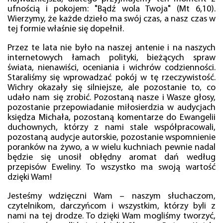
ufnością i pokojem: "Bądź wola Twoja" (Mt 6,10).
Wierzymy, że każde dzieło ma swój czas, a nasz czas w
tej formie właśnie się dopełnił.
Przez te lata nie było na naszej antenie i na naszych
internetowych łamach polityki, bieżących spraw
świata, nienawiści, oceniania i wichrów codzienności.
Staraliśmy się wprowadzać pokój w tę rzeczywistość.
Wichry okazały się silniejsze, ale pozostanie to, co
udało nam się zrobić. Pozostaną nasze i Wasze głosy,
pozostanie przepowiadanie miłosierdzia w audycjach
księdza Michała, pozostaną komentarze do Ewangelii
duchownych, którzy z nami stale współpracowali,
pozostaną audycje autorskie, pozostanie wspomnienie
poranków na żywo, a w wielu kuchniach pewnie nadal
będzie się unosił obłędny aromat dań według
przepisów Eweliny. To wszystko ma swoją wartość
dzięki Wam!
Jesteśmy wdzięczni Wam – naszym słuchaczom,
czytelnikom, darczyńcom i wszystkim, którzy byli z
nami na tej drodze. To dzięki Wam mogliśmy tworzyć,