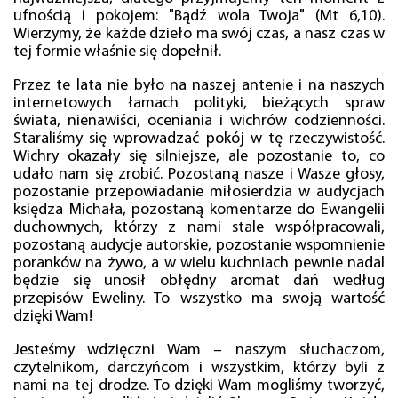
ufnością i pokojem: "Bądź wola Twoja" (Mt 6,10).
Wierzymy, że każde dzieło ma swój czas, a nasz czas w
tej formie właśnie się dopełnił.
Przez te lata nie było na naszej antenie i na naszych
internetowych łamach polityki, bieżących spraw
świata, nienawiści, oceniania i wichrów codzienności.
Staraliśmy się wprowadzać pokój w tę rzeczywistość.
Wichry okazały się silniejsze, ale pozostanie to, co
udało nam się zrobić. Pozostaną nasze i Wasze głosy,
pozostanie przepowiadanie miłosierdzia w audycjach
księdza Michała, pozostaną komentarze do Ewangelii
duchownych, którzy z nami stale współpracowali,
pozostaną audycje autorskie, pozostanie wspomnienie
poranków na żywo, a w wielu kuchniach pewnie nadal
będzie się unosił obłędny aromat dań według
przepisów Eweliny. To wszystko ma swoją wartość
dzięki Wam!
Jesteśmy wdzięczni Wam – naszym słuchaczom,
czytelnikom, darczyńcom i wszystkim, którzy byli z
nami na tej drodze. To dzięki Wam mogliśmy tworzyć,