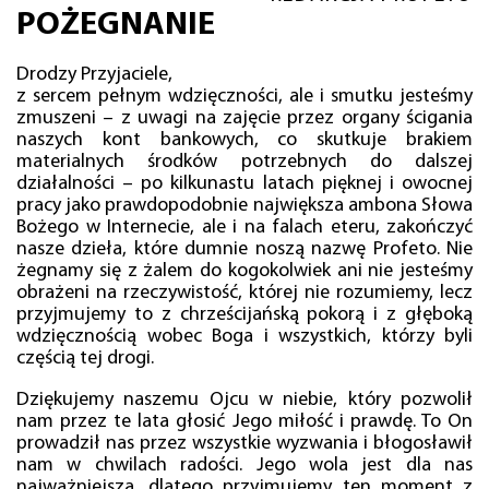
POŻEGNANIE
Drodzy Przyjaciele,
z sercem pełnym wdzięczności, ale i smutku jesteśmy
zmuszeni – z uwagi na zajęcie przez organy ścigania
naszych kont bankowych, co skutkuje brakiem
materialnych środków potrzebnych do dalszej
działalności – po kilkunastu latach pięknej i owocnej
pracy jako prawdopodobnie największa ambona Słowa
Bożego w Internecie, ale i na falach eteru, zakończyć
nasze dzieła, które dumnie noszą nazwę Profeto. Nie
żegnamy się z żalem do kogokolwiek ani nie jesteśmy
obrażeni na rzeczywistość, której nie rozumiemy, lecz
przyjmujemy to z chrześcijańską pokorą i z głęboką
wdzięcznością wobec Boga i wszystkich, którzy byli
częścią tej drogi.
Dziękujemy naszemu Ojcu w niebie, który pozwolił
nam przez te lata głosić Jego miłość i prawdę. To On
prowadził nas przez wszystkie wyzwania i błogosławił
nam w chwilach radości. Jego wola jest dla nas
najważniejsza, dlatego przyjmujemy ten moment z