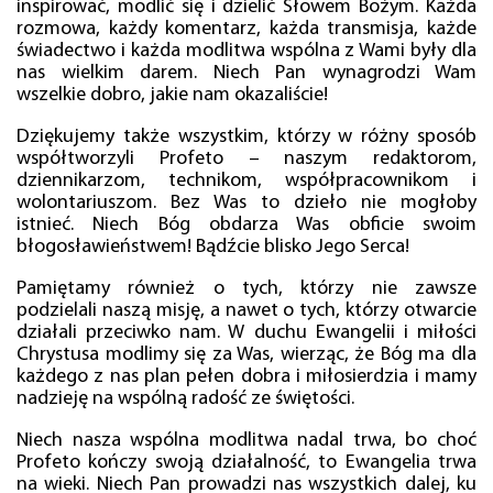
inspirować, modlić się i dzielić Słowem Bożym. Każda
rozmowa, każdy komentarz, każda transmisja, każde
świadectwo i każda modlitwa wspólna z Wami były dla
nas wielkim darem. Niech Pan wynagrodzi Wam
wszelkie dobro, jakie nam okazaliście!
Dziękujemy także wszystkim, którzy w różny sposób
współtworzyli Profeto – naszym redaktorom,
dziennikarzom, technikom, współpracownikom i
wolontariuszom. Bez Was to dzieło nie mogłoby
istnieć. Niech Bóg obdarza Was obficie swoim
błogosławieństwem! Bądźcie blisko Jego Serca!
Pamiętamy również o tych, którzy nie zawsze
podzielali naszą misję, a nawet o tych, którzy otwarcie
działali przeciwko nam. W duchu Ewangelii i miłości
Chrystusa modlimy się za Was, wierząc, że Bóg ma dla
każdego z nas plan pełen dobra i miłosierdzia i mamy
nadzieję na wspólną radość ze świętości.
Niech nasza wspólna modlitwa nadal trwa, bo choć
Profeto kończy swoją działalność, to Ewangelia trwa
na wieki. Niech Pan prowadzi nas wszystkich dalej, ku