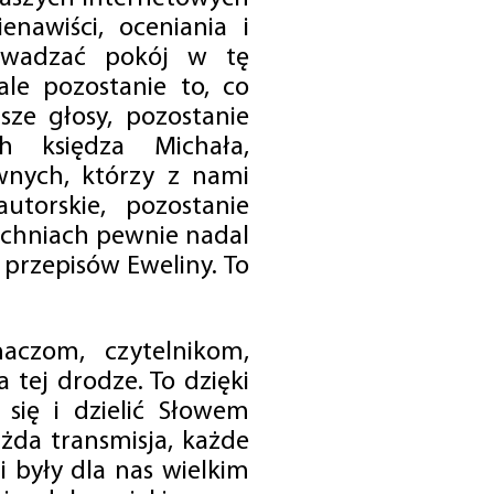
enawiści, oceniania i
rowadzać pokój w tę
 ale pozostanie to, co
sze głosy, pozostanie
h księdza Michała,
nych, którzy z nami
utorskie, pozostanie
chniach pewnie nadal
przepisów Eweliny. To
czom, czytelnikom,
 tej drodze. To dzięki
się i dzielić Słowem
da transmisja, każde
 były dla nas wielkim