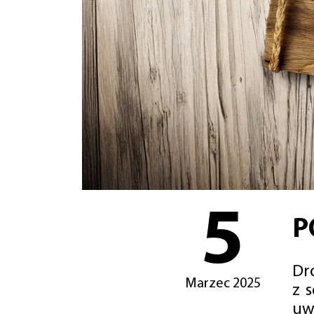
5
P
Dro
Marzec 2025
z 
uw