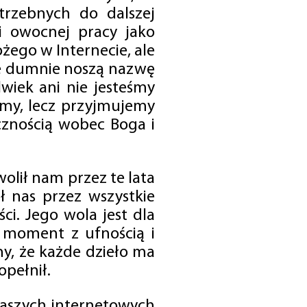
trzebnych do dalszej
 i owocnej pracy jako
ego w Internecie, ale
óre dumnie noszą nazwę
wiek ani nie jesteśmy
emy, lecz przyjmujemy
cznością wobec Boga i
olił nam przez te lata
ł nas przez wszystkie
i. Jego wola jest dla
 moment z ufnością i
my, że każde dzieło ma
opełnił.
 naszych internetowych