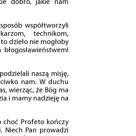
ie dobro, jakie nam
 sposób współtworzyli
karzom, technikom,
to dzieło nie mogłoby
im błogosławieństwem!
odzielali naszą misję,
rzeciwko nam. W duchu
as, wierząc, że Bóg ma
zia i mamy nadzieję na
o choć Profeto kończy
i. Niech Pan prowadzi