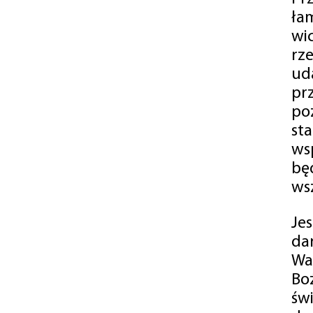
ła
wi
rz
ud
pr
po
st
ws
bę
ws
Je
da
Wa
Bo
św