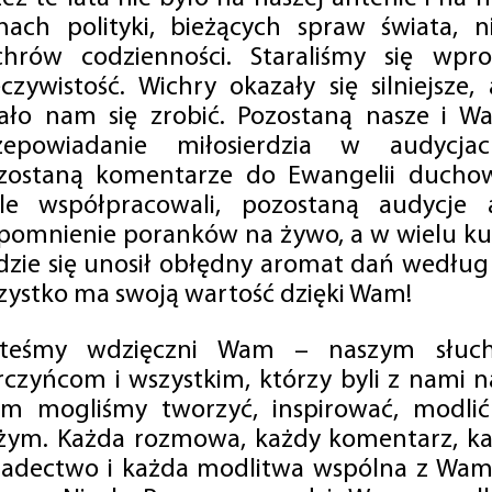
mach polityki, bieżących spraw świata, ni
chrów codzienności. Staraliśmy się wp
eczywistość. Wichry okazały się silniejsze,
ało nam się zrobić. Pozostaną nasze i Wa
zepowiadanie miłosierdzia w audycjac
zostaną komentarze do Ewangelii duchow
ale współpracowali, pozostaną audycje a
pomnienie poranków na żywo, a w wielu ku
dzie się unosił obłędny aromat dań według 
zystko ma swoją wartość dzięki Wam!
steśmy wdzięczni Wam – naszym słucha
rczyńcom i wszystkim, którzy byli z nami na
m mogliśmy tworzyć, inspirować, modlić 
żym. Każda rozmowa, każdy komentarz, każ
iadectwo i każda modlitwa wspólna z Wami