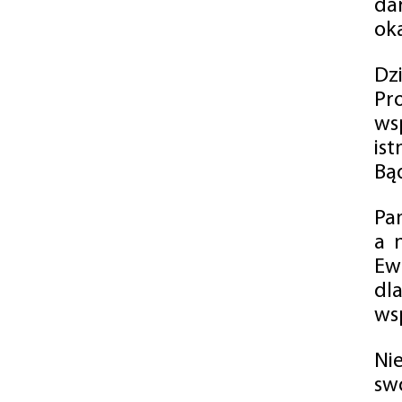
da
oka
Dz
Pr
ws
is
Bąd
Pa
a 
Ew
dl
wsp
Ni
sw