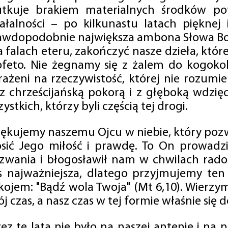
utkuje brakiem materialnych środków po
iałalności – po kilkunastu latach pięknej
awdopodobnie największa ambona Słowa Boż
na falach eteru, zakończyć nasze dzieła, kt
ofeto. Nie żegnamy się z żalem do kogokol
rażeni na rzeczywistość, której nie rozumi
 z chrześcijańską pokorą i z głęboką wdzię
ystkich, którzy byli częścią tej drogi.
iękujemy naszemu Ojcu w niebie, który pozw
osić Jego miłość i prawdę. To On prowadzi
zwania i błogosławił nam w chwilach radośc
s najważniejsza, dlatego przyjmujemy ten
kojem: "Bądź wola Twoja" (Mt 6,10). Wierzy
j czas, a nasz czas w tej formie właśnie się d
zez te lata nie było na naszej antenie i na