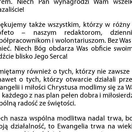
rem. Niech Pan wynagrodzi Wam wszelk
zaliście!
iękujemy także wszystkim, którzy w różny
ofeto – naszym redaktorom, dzienni
półpracownikom i wolontariuszom. Bez Was 
tnieć. Niech Bóg obdarza Was obficie swo
źcie blisko Jego Serca!
miętamy również o tych, którzy nie zawsze p
nawet o tych, którzy otwarcie działali p
angelii i miłości Chrystusa modlimy się za W
a każdego z nas plan pełen dobra i miłosierd
ólną radość ze świętości.
ech nasza wspólna modlitwa nadal trwa, b
oją działalność, to Ewangelia trwa na wiek