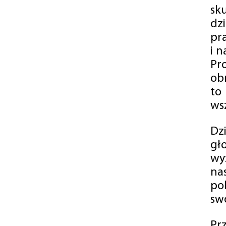
sk
dz
pr
i 
Pr
ob
to
wsz
Dz
gł
wy
na
po
swó
Pr