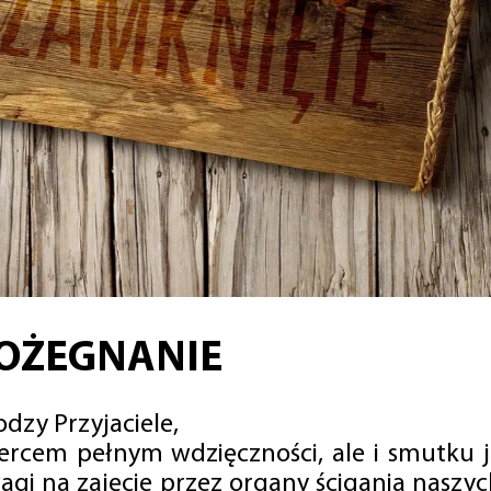
OŻEGNANIE
dzy Przyjaciele,
sercem pełnym wdzięczności, ale i smutku 
agi na zajęcie przez organy ścigania naszy