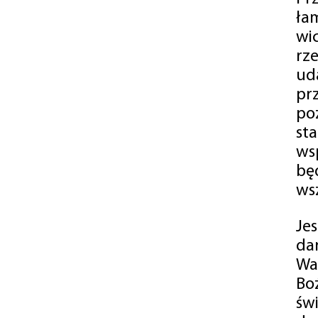
ła
wi
rz
ud
pr
po
st
ws
bę
ws
Je
da
Wa
Bo
św