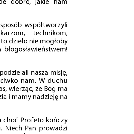
ie dobro, jakie nam
 sposób współtworzyli
karzom, technikom,
to dzieło nie mogłoby
im błogosławieństwem!
odzielali naszą misję,
rzeciwko nam. W duchu
as, wierząc, że Bóg ma
zia i mamy nadzieję na
o choć Profeto kończy
i. Niech Pan prowadzi