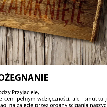
OŻEGNANIE
dzy Przyjaciele,
sercem pełnym wdzięczności, ale i smutku 
agi na zajęcie przez organy ścigania naszy