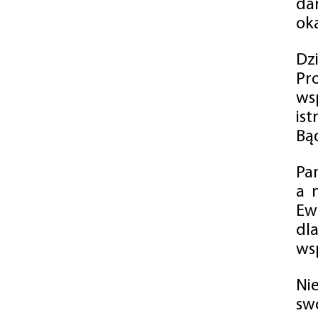
da
oka
Dz
Pr
ws
is
Bąd
Pa
a 
Ew
dl
wsp
Ni
sw