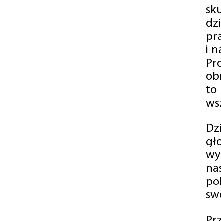
sk
dz
pr
i 
Pr
ob
to
wsz
Dz
gł
wy
na
po
swó
Pr