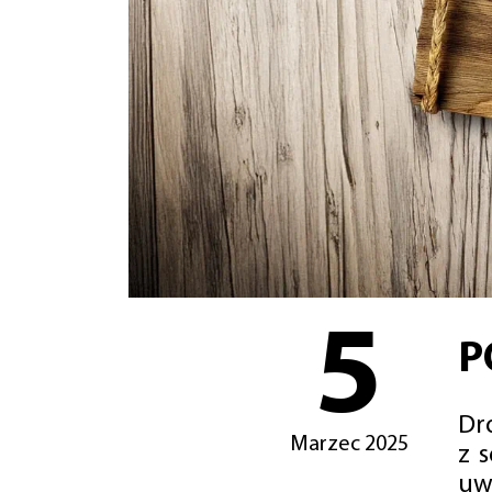
5
P
Dro
Marzec 2025
z 
uw