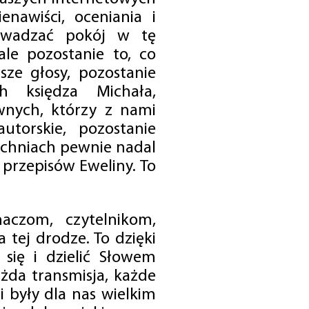
enawiści, oceniania i
rowadzać pokój w tę
 ale pozostanie to, co
sze głosy, pozostanie
h księdza Michała,
nych, którzy z nami
utorskie, pozostanie
chniach pewnie nadal
przepisów Eweliny. To
czom, czytelnikom,
 tej drodze. To dzięki
się i dzielić Słowem
da transmisja, każde
 były dla nas wielkim