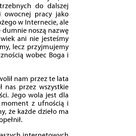
trzebnych do dalszej
 i owocnej pracy jako
ego w Internecie, ale
óre dumnie noszą nazwę
wiek ani nie jesteśmy
emy, lecz przyjmujemy
cznością wobec Boga i
olił nam przez te lata
ł nas przez wszystkie
i. Jego wola jest dla
 moment z ufnością i
my, że każde dzieło ma
opełnił.
 naszych internetowych