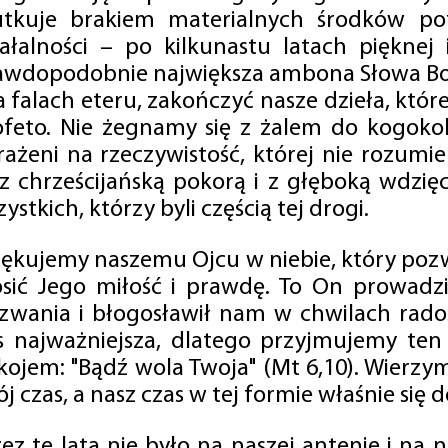
utkuje brakiem materialnych środków po
iałalności – po kilkunastu latach pięknej
awdopodobnie największa ambona Słowa Boż
na falach eteru, zakończyć nasze dzieła, kt
ofeto. Nie żegnamy się z żalem do kogokol
rażeni na rzeczywistość, której nie rozumi
 z chrześcijańską pokorą i z głęboką wdzię
ystkich, którzy byli częścią tej drogi.
iękujemy naszemu Ojcu w niebie, który pozw
osić Jego miłość i prawdę. To On prowadzi
zwania i błogosławił nam w chwilach radośc
s najważniejsza, dlatego przyjmujemy ten
kojem: "Bądź wola Twoja" (Mt 6,10). Wierzy
j czas, a nasz czas w tej formie właśnie się d
zez te lata nie było na naszej antenie i na