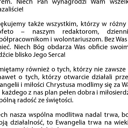
rem. Niech Pan wynagrodzi Wam wszelk
zaliście!
iękujemy także wszystkim, którzy w różny
ofeto – naszym redaktorom, dzienni
półpracownikom i wolontariuszom. Bez Was 
tnieć. Niech Bóg obdarza Was obficie swo
źcie blisko Jego Serca!
miętamy również o tych, którzy nie zawsze p
nawet o tych, którzy otwarcie działali p
angelii i miłości Chrystusa modlimy się za W
a każdego z nas plan pełen dobra i miłosierd
ólną radość ze świętości.
ech nasza wspólna modlitwa nadal trwa, b
oją działalność, to Ewangelia trwa na wiek