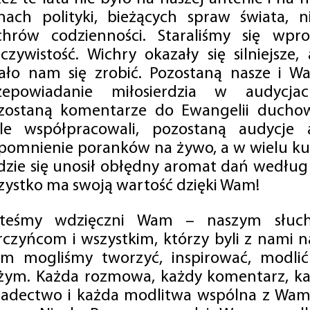
mach polityki, bieżących spraw świata, ni
chrów codzienności. Staraliśmy się wp
eczywistość. Wichry okazały się silniejsze,
ało nam się zrobić. Pozostaną nasze i Wa
zepowiadanie miłosierdzia w audycjac
zostaną komentarze do Ewangelii duchow
ale współpracowali, pozostaną audycje a
pomnienie poranków na żywo, a w wielu ku
dzie się unosił obłędny aromat dań według 
zystko ma swoją wartość dzięki Wam!
steśmy wdzięczni Wam – naszym słucha
rczyńcom i wszystkim, którzy byli z nami na
m mogliśmy tworzyć, inspirować, modlić 
żym. Każda rozmowa, każdy komentarz, każ
iadectwo i każda modlitwa wspólna z Wami