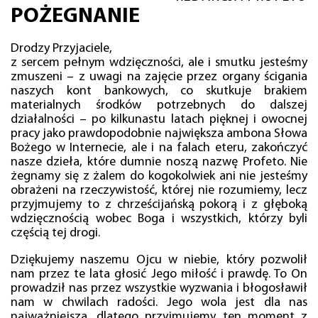
POŻEGNANIE
Drodzy Przyjaciele,
z sercem pełnym wdzięczności, ale i smutku jesteśmy
zmuszeni – z uwagi na zajęcie przez organy ścigania
naszych kont bankowych, co skutkuje brakiem
materialnych środków potrzebnych do dalszej
działalności – po kilkunastu latach pięknej i owocnej
pracy jako prawdopodobnie największa ambona Słowa
Bożego w Internecie, ale i na falach eteru, zakończyć
nasze dzieła, które dumnie noszą nazwę Profeto. Nie
żegnamy się z żalem do kogokolwiek ani nie jesteśmy
obrażeni na rzeczywistość, której nie rozumiemy, lecz
przyjmujemy to z chrześcijańską pokorą i z głęboką
wdzięcznością wobec Boga i wszystkich, którzy byli
częścią tej drogi.
Dziękujemy naszemu Ojcu w niebie, który pozwolił
nam przez te lata głosić Jego miłość i prawdę. To On
prowadził nas przez wszystkie wyzwania i błogosławił
nam w chwilach radości. Jego wola jest dla nas
najważniejsza, dlatego przyjmujemy ten moment z