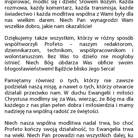
inspirować, modlić się i dzielić Słowem Bożym. Każda
rozmowa, każdy komentarz, każda transmisja, każde
świadectwo i każda modlitwa wspólna z Wami były dla
nas wielkim darem. Niech Pan wynagrodzi Wam
wszelkie dobro, jakie nam okazaliście!
Dziękujemy także wszystkim, którzy w różny sposób
współtworzyli Profeto – naszym redaktorom,
dziennikarzom, technikom, współpracownikom i
wolontariuszom. Bez Was to dzieło nie mogłoby
istnieć. Niech Bóg obdarza Was obficie swoim
błogosławieństwem! Bądźcie blisko Jego Serca!
Pamiętamy również o tych, którzy nie zawsze
podzielali naszą misję, a nawet o tych, którzy otwarcie
działali przeciwko nam. W duchu Ewangelii i miłości
Chrystusa modlimy się za Was, wierząc, że Bóg ma dla
każdego z nas plan pełen dobra i miłosierdzia i mamy
nadzieję na wspólną radość ze świętości.
Niech nasza wspólna modlitwa nadal trwa, bo choć
Profeto kończy swoją działalność, to Ewangelia trwa
na wieki. Niech Pan prowadzi nas wszystkich dalej, ku