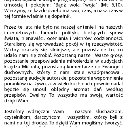
ufnością i pokojem: "Bądź wola Twoja" (Mt 6,10).
Wierzymy, że każde dzieło ma swój czas, a nasz czas w
tej formie właśnie się dopełnił.
Przez te lata nie było na naszej antenie i na naszych
internetowych łamach polityki, bieżących spraw
świata, nienawiści, oceniania i wichrów codzienności.
Staraliśmy się wprowadzać pokój w tę rzeczywistość.
Wichry okazały się silniejsze, ale pozostanie to, co
udało nam się zrobić. Pozostaną nasze i Wasze głosy,
pozostanie przepowiadanie miłosierdzia w audycjach
księdza Michała, pozostaną komentarze do Ewangelii
duchownych, którzy z nami stale współpracowali,
pozostaną audycje autorskie, pozostanie wspomnienie
poranków na żywo, a w wielu kuchniach pewnie nadal
będzie się unosił obłędny aromat dań według
przepisów Eweliny. To wszystko ma swoją wartość
dzięki Wam!
Jesteśmy wdzięczni Wam – naszym słuchaczom,
czytelnikom, darczyńcom i wszystkim, którzy byli z
nami na tej drodze. To dzięki Wam mogliśmy tworzyć,