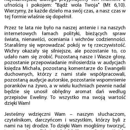
ufnością i pokojem: "Bądź wola Twoja" (Mt 6,10).
Wierzymy, że każde dzieło ma swój czas, a nasz czas w
tej formie właśnie się dopełnił.
Przez te lata nie było na naszej antenie i na naszych
internetowych łamach polityki, bieżących spraw
świata, nienawiści, oceniania i wichrów codzienności.
Staraliśmy się wprowadzać pokój w tę rzeczywistość.
Wichry okazały się silniejsze, ale pozostanie to, co
udało nam się zrobić. Pozostaną nasze i Wasze głosy,
pozostanie przepowiadanie miłosierdzia w audycjach
księdza Michała, pozostaną komentarze do Ewangelii
duchownych, którzy z nami stale współpracowali,
pozostaną audycje autorskie, pozostanie wspomnienie
poranków na żywo, a w wielu kuchniach pewnie nadal
będzie się unosił obłędny aromat dań według
przepisów Eweliny. To wszystko ma swoją wartość
dzięki Wam!
Jesteśmy wdzięczni Wam – naszym słuchaczom,
czytelnikom, darczyńcom i wszystkim, którzy byli z
nami na tej drodze. To dzięki Wam mogliśmy tworzyć,