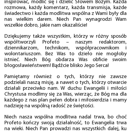
inspirować, modlić się i dzielić Słowem Bożym. Każda
rozmowa, każdy komentarz, każda transmisja, każde
świadectwo i każda modlitwa wspólna z Wami były dla
nas wielkim darem. Niech Pan wynagrodzi Wam
wszelkie dobro, jakie nam okazaliście!
Dziękujemy także wszystkim, którzy w różny sposób
współtworzyli Profeto – naszym redaktorom,
dziennikarzom, technikom, współpracownikom i
wolontariuszom. Bez Was to dzieło nie mogłoby
istnieć. Niech Bóg obdarza Was obficie swoim
błogosławieństwem! Bądźcie blisko Jego Serca!
Pamiętamy również o tych, którzy nie zawsze
podzielali naszą misję, a nawet o tych, którzy otwarcie
działali przeciwko nam. W duchu Ewangelii i miłości
Chrystusa modlimy się za Was, wierząc, że Bóg ma dla
każdego z nas plan pełen dobra i miłosierdzia i mamy
nadzieję na wspólną radość ze świętości.
Niech nasza wspólna modlitwa nadal trwa, bo choć
Profeto kończy swoją działalność, to Ewangelia trwa
na wieki. Niech Pan prowadzi nas wszystkich dalej, ku