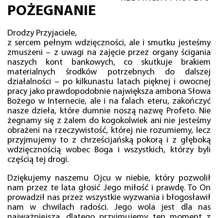
POŻEGNANIE
Drodzy Przyjaciele,
z sercem pełnym wdzięczności, ale i smutku jesteśmy
zmuszeni – z uwagi na zajęcie przez organy ścigania
naszych kont bankowych, co skutkuje brakiem
materialnych środków potrzebnych do dalszej
działalności – po kilkunastu latach pięknej i owocnej
pracy jako prawdopodobnie największa ambona Słowa
Bożego w Internecie, ale i na falach eteru, zakończyć
nasze dzieła, które dumnie noszą nazwę Profeto. Nie
żegnamy się z żalem do kogokolwiek ani nie jesteśmy
obrażeni na rzeczywistość, której nie rozumiemy, lecz
przyjmujemy to z chrześcijańską pokorą i z głęboką
wdzięcznością wobec Boga i wszystkich, którzy byli
częścią tej drogi.
Dziękujemy naszemu Ojcu w niebie, który pozwolił
nam przez te lata głosić Jego miłość i prawdę. To On
prowadził nas przez wszystkie wyzwania i błogosławił
nam w chwilach radości. Jego wola jest dla nas
najważniejsza, dlatego przyjmujemy ten moment z