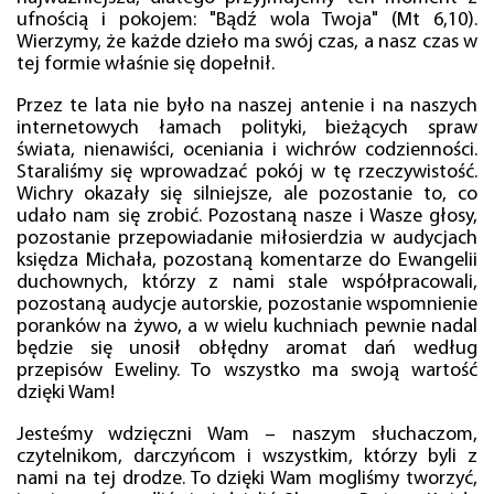
ufnością i pokojem: "Bądź wola Twoja" (Mt 6,10).
Wierzymy, że każde dzieło ma swój czas, a nasz czas w
tej formie właśnie się dopełnił.
Przez te lata nie było na naszej antenie i na naszych
internetowych łamach polityki, bieżących spraw
świata, nienawiści, oceniania i wichrów codzienności.
Staraliśmy się wprowadzać pokój w tę rzeczywistość.
Wichry okazały się silniejsze, ale pozostanie to, co
udało nam się zrobić. Pozostaną nasze i Wasze głosy,
pozostanie przepowiadanie miłosierdzia w audycjach
księdza Michała, pozostaną komentarze do Ewangelii
duchownych, którzy z nami stale współpracowali,
pozostaną audycje autorskie, pozostanie wspomnienie
poranków na żywo, a w wielu kuchniach pewnie nadal
będzie się unosił obłędny aromat dań według
przepisów Eweliny. To wszystko ma swoją wartość
dzięki Wam!
Jesteśmy wdzięczni Wam – naszym słuchaczom,
czytelnikom, darczyńcom i wszystkim, którzy byli z
nami na tej drodze. To dzięki Wam mogliśmy tworzyć,