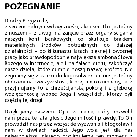
POŻEGNANIE
Drodzy Przyjaciele,
z sercem pełnym wdzięczności, ale i smutku jesteśmy
zmuszeni – z uwagi na zajęcie przez organy ścigania
naszych kont bankowych, co skutkuje brakiem
materialnych środków potrzebnych do dalszej
działalności – po kilkunastu latach pięknej i owocnej
pracy jako prawdopodobnie największa ambona Słowa
Bożego w Internecie, ale i na falach eteru, zakończyć
nasze dzieła, które dumnie noszą nazwę Profeto. Nie
żegnamy się z żalem do kogokolwiek ani nie jesteśmy
obrażeni na rzeczywistość, której nie rozumiemy, lecz
przyjmujemy to z chrześcijańską pokorą i z głęboką
wdzięcznością wobec Boga i wszystkich, którzy byli
częścią tej drogi.
Dziękujemy naszemu Ojcu w niebie, który pozwolił
nam przez te lata głosić Jego miłość i prawdę. To On
prowadził nas przez wszystkie wyzwania i błogosławił
nam w chwilach radości. Jego wola jest dla nas
najważniejsza, dlatego przyjmujemy ten moment z