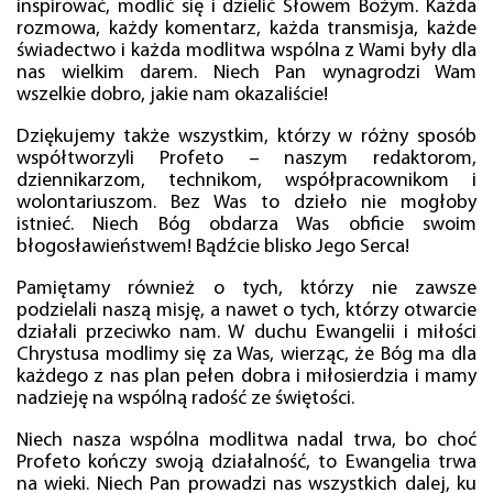
inspirować, modlić się i dzielić Słowem Bożym. Każda
rozmowa, każdy komentarz, każda transmisja, każde
świadectwo i każda modlitwa wspólna z Wami były dla
nas wielkim darem. Niech Pan wynagrodzi Wam
wszelkie dobro, jakie nam okazaliście!
Dziękujemy także wszystkim, którzy w różny sposób
współtworzyli Profeto – naszym redaktorom,
dziennikarzom, technikom, współpracownikom i
wolontariuszom. Bez Was to dzieło nie mogłoby
istnieć. Niech Bóg obdarza Was obficie swoim
błogosławieństwem! Bądźcie blisko Jego Serca!
Pamiętamy również o tych, którzy nie zawsze
podzielali naszą misję, a nawet o tych, którzy otwarcie
działali przeciwko nam. W duchu Ewangelii i miłości
Chrystusa modlimy się za Was, wierząc, że Bóg ma dla
każdego z nas plan pełen dobra i miłosierdzia i mamy
nadzieję na wspólną radość ze świętości.
Niech nasza wspólna modlitwa nadal trwa, bo choć
Profeto kończy swoją działalność, to Ewangelia trwa
na wieki. Niech Pan prowadzi nas wszystkich dalej, ku