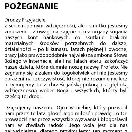
POŻEGNANIE
Drodzy Przyjaciele,
z sercem pełnym wdzięczności, ale i smutku jesteśmy
zmuszeni – z uwagi na zajęcie przez organy ścigania
naszych kont bankowych, co skutkuje brakiem
materialnych środków potrzebnych do dalszej
działalności – po kilkunastu latach pięknej i owocnej
pracy jako prawdopodobnie największa ambona Słowa
Bożego w Internecie, ale i na falach eteru, zakończyć
nasze dzieła, które dumnie noszą nazwę Profeto. Nie
żegnamy się z żalem do kogokolwiek ani nie jesteśmy
obrażeni na rzeczywistość, której nie rozumiemy, lecz
przyjmujemy to z chrześcijańską pokorą i z głęboką
wdzięcznością wobec Boga i wszystkich, którzy byli
częścią tej drogi.
Dziękujemy naszemu Ojcu w niebie, który pozwolił
nam przez te lata głosić Jego miłość i prawdę. To On
prowadził nas przez wszystkie wyzwania i błogosławił
nam w chwilach radości. Jego wola jest dla nas
najważniejsza, dlatego przyjmujemy ten moment z