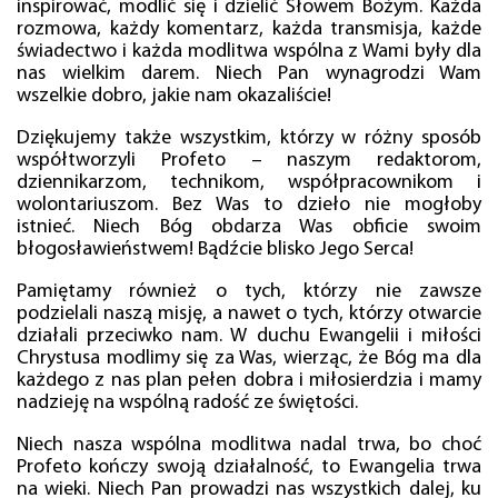
inspirować, modlić się i dzielić Słowem Bożym. Każda
rozmowa, każdy komentarz, każda transmisja, każde
świadectwo i każda modlitwa wspólna z Wami były dla
nas wielkim darem. Niech Pan wynagrodzi Wam
wszelkie dobro, jakie nam okazaliście!
Dziękujemy także wszystkim, którzy w różny sposób
współtworzyli Profeto – naszym redaktorom,
dziennikarzom, technikom, współpracownikom i
wolontariuszom. Bez Was to dzieło nie mogłoby
istnieć. Niech Bóg obdarza Was obficie swoim
błogosławieństwem! Bądźcie blisko Jego Serca!
Pamiętamy również o tych, którzy nie zawsze
podzielali naszą misję, a nawet o tych, którzy otwarcie
działali przeciwko nam. W duchu Ewangelii i miłości
Chrystusa modlimy się za Was, wierząc, że Bóg ma dla
każdego z nas plan pełen dobra i miłosierdzia i mamy
nadzieję na wspólną radość ze świętości.
Niech nasza wspólna modlitwa nadal trwa, bo choć
Profeto kończy swoją działalność, to Ewangelia trwa
na wieki. Niech Pan prowadzi nas wszystkich dalej, ku