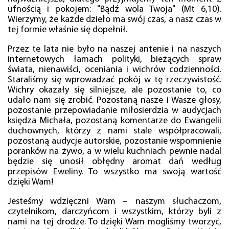
ufnością i pokojem: "Bądź wola Twoja" (Mt 6,10).
Wierzymy, że każde dzieło ma swój czas, a nasz czas w
tej formie właśnie się dopełnił.
Przez te lata nie było na naszej antenie i na naszych
internetowych łamach polityki, bieżących spraw
świata, nienawiści, oceniania i wichrów codzienności.
Staraliśmy się wprowadzać pokój w tę rzeczywistość.
Wichry okazały się silniejsze, ale pozostanie to, co
udało nam się zrobić. Pozostaną nasze i Wasze głosy,
pozostanie przepowiadanie miłosierdzia w audycjach
księdza Michała, pozostaną komentarze do Ewangelii
duchownych, którzy z nami stale współpracowali,
pozostaną audycje autorskie, pozostanie wspomnienie
poranków na żywo, a w wielu kuchniach pewnie nadal
będzie się unosił obłędny aromat dań według
przepisów Eweliny. To wszystko ma swoją wartość
dzięki Wam!
Jesteśmy wdzięczni Wam – naszym słuchaczom,
czytelnikom, darczyńcom i wszystkim, którzy byli z
nami na tej drodze. To dzięki Wam mogliśmy tworzyć,