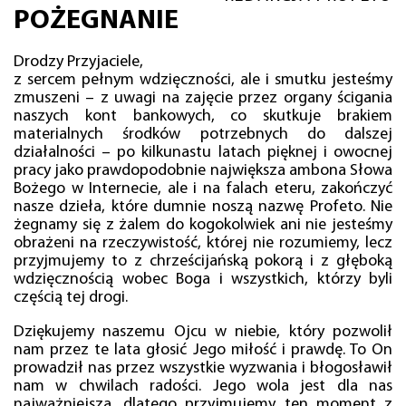
POŻEGNANIE
Drodzy Przyjaciele,
z sercem pełnym wdzięczności, ale i smutku jesteśmy
zmuszeni – z uwagi na zajęcie przez organy ścigania
naszych kont bankowych, co skutkuje brakiem
materialnych środków potrzebnych do dalszej
działalności – po kilkunastu latach pięknej i owocnej
pracy jako prawdopodobnie największa ambona Słowa
Bożego w Internecie, ale i na falach eteru, zakończyć
nasze dzieła, które dumnie noszą nazwę Profeto. Nie
żegnamy się z żalem do kogokolwiek ani nie jesteśmy
obrażeni na rzeczywistość, której nie rozumiemy, lecz
przyjmujemy to z chrześcijańską pokorą i z głęboką
wdzięcznością wobec Boga i wszystkich, którzy byli
częścią tej drogi.
Dziękujemy naszemu Ojcu w niebie, który pozwolił
nam przez te lata głosić Jego miłość i prawdę. To On
prowadził nas przez wszystkie wyzwania i błogosławił
nam w chwilach radości. Jego wola jest dla nas
najważniejsza, dlatego przyjmujemy ten moment z