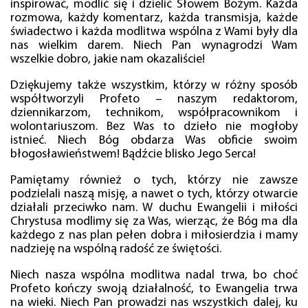
inspirować, modlić się i dzielić Słowem Bożym. Każda
rozmowa, każdy komentarz, każda transmisja, każde
świadectwo i każda modlitwa wspólna z Wami były dla
nas wielkim darem. Niech Pan wynagrodzi Wam
wszelkie dobro, jakie nam okazaliście!
Dziękujemy także wszystkim, którzy w różny sposób
współtworzyli Profeto – naszym redaktorom,
dziennikarzom, technikom, współpracownikom i
wolontariuszom. Bez Was to dzieło nie mogłoby
istnieć. Niech Bóg obdarza Was obficie swoim
błogosławieństwem! Bądźcie blisko Jego Serca!
Pamiętamy również o tych, którzy nie zawsze
podzielali naszą misję, a nawet o tych, którzy otwarcie
działali przeciwko nam. W duchu Ewangelii i miłości
Chrystusa modlimy się za Was, wierząc, że Bóg ma dla
każdego z nas plan pełen dobra i miłosierdzia i mamy
nadzieję na wspólną radość ze świętości.
Niech nasza wspólna modlitwa nadal trwa, bo choć
Profeto kończy swoją działalność, to Ewangelia trwa
na wieki. Niech Pan prowadzi nas wszystkich dalej, ku