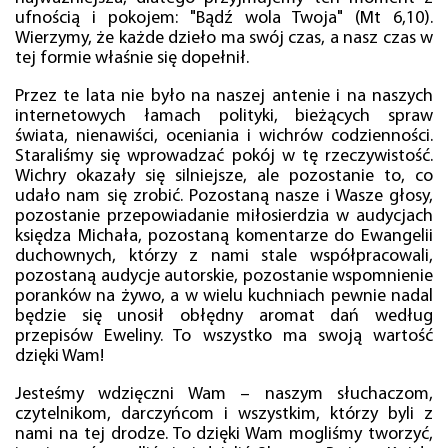
ufnością i pokojem: "Bądź wola Twoja" (Mt 6,10).
Wierzymy, że każde dzieło ma swój czas, a nasz czas w
tej formie właśnie się dopełnił.
Przez te lata nie było na naszej antenie i na naszych
internetowych łamach polityki, bieżących spraw
świata, nienawiści, oceniania i wichrów codzienności.
Staraliśmy się wprowadzać pokój w tę rzeczywistość.
Wichry okazały się silniejsze, ale pozostanie to, co
udało nam się zrobić. Pozostaną nasze i Wasze głosy,
pozostanie przepowiadanie miłosierdzia w audycjach
księdza Michała, pozostaną komentarze do Ewangelii
duchownych, którzy z nami stale współpracowali,
pozostaną audycje autorskie, pozostanie wspomnienie
poranków na żywo, a w wielu kuchniach pewnie nadal
będzie się unosił obłędny aromat dań według
przepisów Eweliny. To wszystko ma swoją wartość
dzięki Wam!
Jesteśmy wdzięczni Wam – naszym słuchaczom,
czytelnikom, darczyńcom i wszystkim, którzy byli z
nami na tej drodze. To dzięki Wam mogliśmy tworzyć,