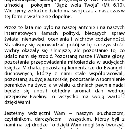
ufnością i pokojem: "Bądź wola Twoja" (Mt 6,10).
Wierzymy, że każde dzieło ma swój czas, a nasz czas w
tej formie właśnie się dopełnił.
Przez te lata nie było na naszej antenie i na naszych
internetowych łamach polityki, bieżących spraw
świata, nienawiści, oceniania i wichrów codzienności.
Staraliśmy się wprowadzać pokój w tę rzeczywistość.
Wichry okazały się silniejsze, ale pozostanie to, co
udało nam się zrobić. Pozostaną nasze i Wasze głosy,
pozostanie przepowiadanie miłosierdzia w audycjach
księdza Michała, pozostaną komentarze do Ewangelii
duchownych, którzy z nami stale współpracowali,
pozostaną audycje autorskie, pozostanie wspomnienie
poranków na żywo, a w wielu kuchniach pewnie nadal
będzie się unosił obłędny aromat dań według
przepisów Eweliny. To wszystko ma swoją wartość
dzięki Wam!
Jesteśmy wdzięczni Wam – naszym słuchaczom,
czytelnikom, darczyńcom i wszystkim, którzy byli z
nami na tej drodze. To dzięki Wam mogliśmy tworzyć,