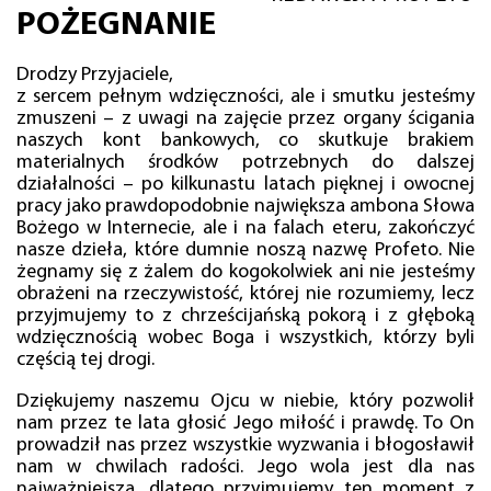
POŻEGNANIE
Drodzy Przyjaciele,
z sercem pełnym wdzięczności, ale i smutku jesteśmy
zmuszeni – z uwagi na zajęcie przez organy ścigania
naszych kont bankowych, co skutkuje brakiem
materialnych środków potrzebnych do dalszej
działalności – po kilkunastu latach pięknej i owocnej
pracy jako prawdopodobnie największa ambona Słowa
Bożego w Internecie, ale i na falach eteru, zakończyć
nasze dzieła, które dumnie noszą nazwę Profeto. Nie
żegnamy się z żalem do kogokolwiek ani nie jesteśmy
obrażeni na rzeczywistość, której nie rozumiemy, lecz
przyjmujemy to z chrześcijańską pokorą i z głęboką
wdzięcznością wobec Boga i wszystkich, którzy byli
częścią tej drogi.
Dziękujemy naszemu Ojcu w niebie, który pozwolił
nam przez te lata głosić Jego miłość i prawdę. To On
prowadził nas przez wszystkie wyzwania i błogosławił
nam w chwilach radości. Jego wola jest dla nas
najważniejsza, dlatego przyjmujemy ten moment z