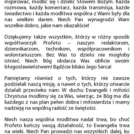
inspirować, modlić się i dzielić Słowem Bożym. Każda
rozmowa, każdy komentarz, każda transmisja, każde
świadectwo i każda modlitwa wspólna z Wami były dla
nas wielkim darem. Niech Pan wynagrodzi Wam
wszelkie dobro, jakie nam okazaliście!
Dziękujemy także wszystkim, którzy w różny sposób
współtworzyli Profeto – naszym redaktorom,
dziennikarzom, technikom, współpracownikom i
wolontariuszom. Bez Was to dzieło nie mogłoby
istnieć. Niech Bóg obdarza Was obficie swoim
błogosławieństwem! Bądźcie blisko Jego Serca!
Pamiętamy również o tych, którzy nie zawsze
podzielali naszą misję, a nawet o tych, którzy otwarcie
działali przeciwko nam. W duchu Ewangelii i miłości
Chrystusa modlimy się za Was, wierząc, że Bóg ma dla
każdego z nas plan pełen dobra i miłosierdzia i mamy
nadzieję na wspólną radość ze świętości.
Niech nasza wspólna modlitwa nadal trwa, bo choć
Profeto kończy swoją działalność, to Ewangelia trwa
na wieki. Niech Pan prowadzi nas wszystkich dalej, ku