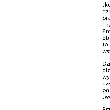
sk
dz
pr
i 
Pr
ob
to
wsz
Dz
gł
wy
na
po
swó
Pr