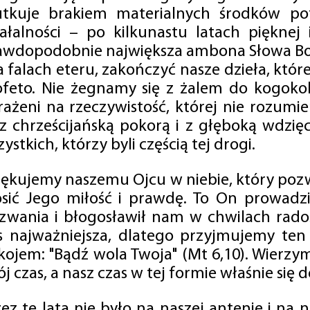
utkuje brakiem materialnych środków po
iałalności – po kilkunastu latach pięknej
awdopodobnie największa ambona Słowa Boż
na falach eteru, zakończyć nasze dzieła, kt
ofeto. Nie żegnamy się z żalem do kogokol
rażeni na rzeczywistość, której nie rozumi
 z chrześcijańską pokorą i z głęboką wdzię
ystkich, którzy byli częścią tej drogi.
iękujemy naszemu Ojcu w niebie, który pozw
osić Jego miłość i prawdę. To On prowadzi
zwania i błogosławił nam w chwilach radośc
s najważniejsza, dlatego przyjmujemy ten
kojem: "Bądź wola Twoja" (Mt 6,10). Wierzy
j czas, a nasz czas w tej formie właśnie się d
zez te lata nie było na naszej antenie i na