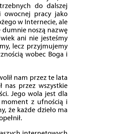
trzebnych do dalszej
 i owocnej pracy jako
ego w Internecie, ale
óre dumnie noszą nazwę
wiek ani nie jesteśmy
emy, lecz przyjmujemy
cznością wobec Boga i
olił nam przez te lata
ł nas przez wszystkie
i. Jego wola jest dla
 moment z ufnością i
my, że każde dzieło ma
opełnił.
 naszych internetowych