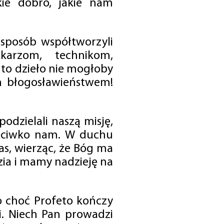
ie dobro, jakie nam
 sposób współtworzyli
karzom, technikom,
to dzieło nie mogłoby
im błogosławieństwem!
odzielali naszą misję,
rzeciwko nam. W duchu
as, wierząc, że Bóg ma
zia i mamy nadzieję na
o choć Profeto kończy
i. Niech Pan prowadzi