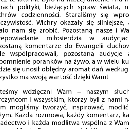
mach polityki, bieżących spraw świata, ni
chrów codzienności. Staraliśmy się wp
eczywistość. Wichry okazały się silniejsze,
ało nam się zrobić. Pozostaną nasze i Wa
zepowiadanie miłosierdzia w audycjac
zostaną komentarze do Ewangelii duchow
ale współpracowali, pozostaną audycje a
pomnienie poranków na żywo, a w wielu ku
dzie się unosił obłędny aromat dań według 
zystko ma swoją wartość dzięki Wam!
steśmy wdzięczni Wam – naszym słucha
rczyńcom i wszystkim, którzy byli z nami na
m mogliśmy tworzyć, inspirować, modlić 
żym. Każda rozmowa, każdy komentarz, każ
iadectwo i każda modlitwa wspólna z Wami