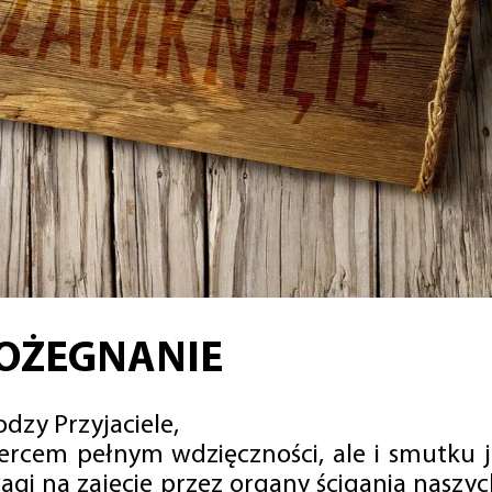
OŻEGNANIE
dzy Przyjaciele,
sercem pełnym wdzięczności, ale i smutku 
agi na zajęcie przez organy ścigania naszy