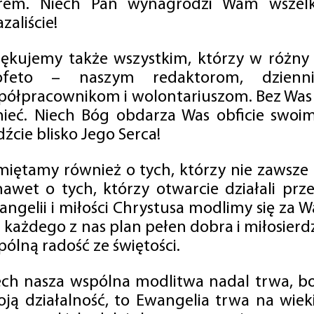
rem. Niech Pan wynagrodzi Wam wszelk
zaliście!
iękujemy także wszystkim, którzy w różny
ofeto – naszym redaktorom, dzienni
półpracownikom i wolontariuszom. Bez Was 
tnieć. Niech Bóg obdarza Was obficie swo
źcie blisko Jego Serca!
miętamy również o tych, którzy nie zawsze p
nawet o tych, którzy otwarcie działali p
angelii i miłości Chrystusa modlimy się za W
a każdego z nas plan pełen dobra i miłosierd
ólną radość ze świętości.
ech nasza wspólna modlitwa nadal trwa, b
oją działalność, to Ewangelia trwa na wiek