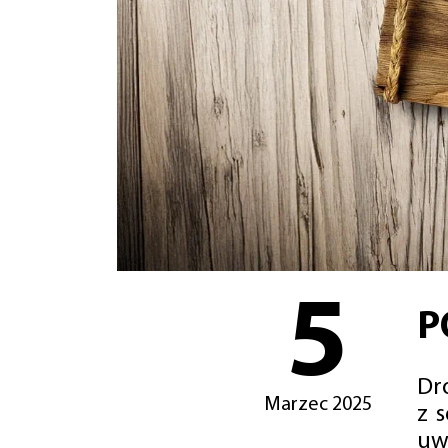
5
P
Dro
Marzec 2025
z 
uw