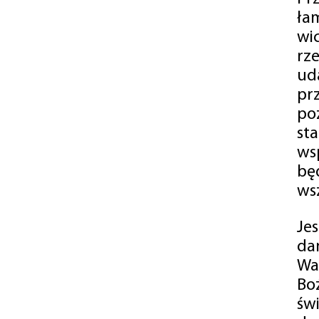
ła
wi
rz
ud
pr
po
st
ws
bę
ws
Je
da
Wa
Bo
św