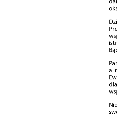
da
oka
Dz
Pr
ws
is
Bąd
Pa
a 
Ew
dl
wsp
Ni
sw