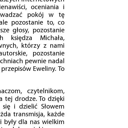
enawiści, oceniania i
rowadzać pokój w tę
 ale pozostanie to, co
sze głosy, pozostanie
h księdza Michała,
nych, którzy z nami
utorskie, pozostanie
chniach pewnie nadal
przepisów Eweliny. To
czom, czytelnikom,
 tej drodze. To dzięki
się i dzielić Słowem
da transmisja, każde
 były dla nas wielkim