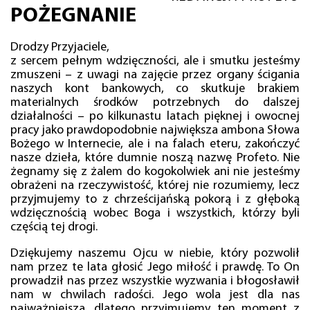
POŻEGNANIE
Drodzy Przyjaciele,
z sercem pełnym wdzięczności, ale i smutku jesteśmy
zmuszeni – z uwagi na zajęcie przez organy ścigania
naszych kont bankowych, co skutkuje brakiem
materialnych środków potrzebnych do dalszej
działalności – po kilkunastu latach pięknej i owocnej
pracy jako prawdopodobnie największa ambona Słowa
Bożego w Internecie, ale i na falach eteru, zakończyć
nasze dzieła, które dumnie noszą nazwę Profeto. Nie
żegnamy się z żalem do kogokolwiek ani nie jesteśmy
obrażeni na rzeczywistość, której nie rozumiemy, lecz
przyjmujemy to z chrześcijańską pokorą i z głęboką
wdzięcznością wobec Boga i wszystkich, którzy byli
częścią tej drogi.
Dziękujemy naszemu Ojcu w niebie, który pozwolił
nam przez te lata głosić Jego miłość i prawdę. To On
prowadził nas przez wszystkie wyzwania i błogosławił
nam w chwilach radości. Jego wola jest dla nas
najważniejsza, dlatego przyjmujemy ten moment z