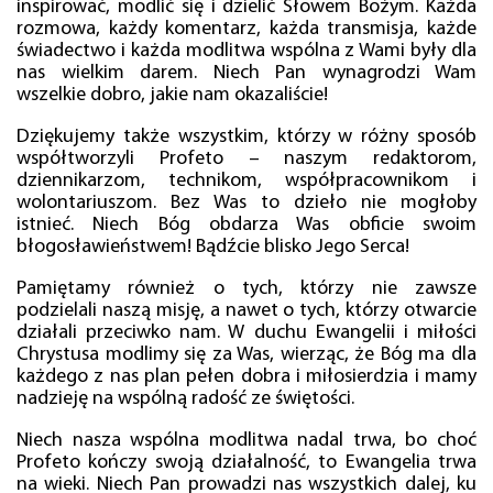
inspirować, modlić się i dzielić Słowem Bożym. Każda
rozmowa, każdy komentarz, każda transmisja, każde
świadectwo i każda modlitwa wspólna z Wami były dla
nas wielkim darem. Niech Pan wynagrodzi Wam
wszelkie dobro, jakie nam okazaliście!
Dziękujemy także wszystkim, którzy w różny sposób
współtworzyli Profeto – naszym redaktorom,
dziennikarzom, technikom, współpracownikom i
wolontariuszom. Bez Was to dzieło nie mogłoby
istnieć. Niech Bóg obdarza Was obficie swoim
błogosławieństwem! Bądźcie blisko Jego Serca!
Pamiętamy również o tych, którzy nie zawsze
podzielali naszą misję, a nawet o tych, którzy otwarcie
działali przeciwko nam. W duchu Ewangelii i miłości
Chrystusa modlimy się za Was, wierząc, że Bóg ma dla
każdego z nas plan pełen dobra i miłosierdzia i mamy
nadzieję na wspólną radość ze świętości.
Niech nasza wspólna modlitwa nadal trwa, bo choć
Profeto kończy swoją działalność, to Ewangelia trwa
na wieki. Niech Pan prowadzi nas wszystkich dalej, ku