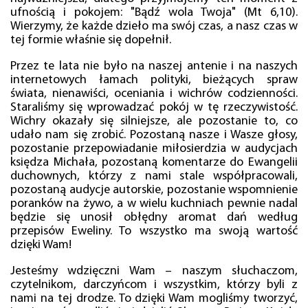
ufnością i pokojem: "Bądź wola Twoja" (Mt 6,10).
Wierzymy, że każde dzieło ma swój czas, a nasz czas w
tej formie właśnie się dopełnił.
Przez te lata nie było na naszej antenie i na naszych
internetowych łamach polityki, bieżących spraw
świata, nienawiści, oceniania i wichrów codzienności.
Staraliśmy się wprowadzać pokój w tę rzeczywistość.
Wichry okazały się silniejsze, ale pozostanie to, co
udało nam się zrobić. Pozostaną nasze i Wasze głosy,
pozostanie przepowiadanie miłosierdzia w audycjach
księdza Michała, pozostaną komentarze do Ewangelii
duchownych, którzy z nami stale współpracowali,
pozostaną audycje autorskie, pozostanie wspomnienie
poranków na żywo, a w wielu kuchniach pewnie nadal
będzie się unosił obłędny aromat dań według
przepisów Eweliny. To wszystko ma swoją wartość
dzięki Wam!
Jesteśmy wdzięczni Wam – naszym słuchaczom,
czytelnikom, darczyńcom i wszystkim, którzy byli z
nami na tej drodze. To dzięki Wam mogliśmy tworzyć,