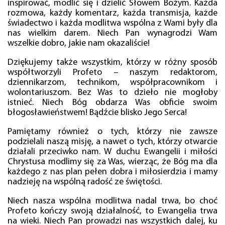
inspirować, modlić się i dzielić Słowem Bożym. Każda
rozmowa, każdy komentarz, każda transmisja, każde
świadectwo i każda modlitwa wspólna z Wami były dla
nas wielkim darem. Niech Pan wynagrodzi Wam
wszelkie dobro, jakie nam okazaliście!
Dziękujemy także wszystkim, którzy w różny sposób
współtworzyli Profeto – naszym redaktorom,
dziennikarzom, technikom, współpracownikom i
wolontariuszom. Bez Was to dzieło nie mogłoby
istnieć. Niech Bóg obdarza Was obficie swoim
błogosławieństwem! Bądźcie blisko Jego Serca!
Pamiętamy również o tych, którzy nie zawsze
podzielali naszą misję, a nawet o tych, którzy otwarcie
działali przeciwko nam. W duchu Ewangelii i miłości
Chrystusa modlimy się za Was, wierząc, że Bóg ma dla
każdego z nas plan pełen dobra i miłosierdzia i mamy
nadzieję na wspólną radość ze świętości.
Niech nasza wspólna modlitwa nadal trwa, bo choć
Profeto kończy swoją działalność, to Ewangelia trwa
na wieki. Niech Pan prowadzi nas wszystkich dalej, ku