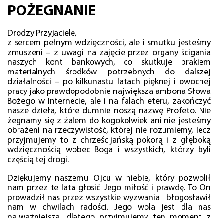
POŻEGNANIE
Drodzy Przyjaciele,
z sercem pełnym wdzięczności, ale i smutku jesteśmy
zmuszeni – z uwagi na zajęcie przez organy ścigania
naszych kont bankowych, co skutkuje brakiem
materialnych środków potrzebnych do dalszej
działalności – po kilkunastu latach pięknej i owocnej
pracy jako prawdopodobnie największa ambona Słowa
Bożego w Internecie, ale i na falach eteru, zakończyć
nasze dzieła, które dumnie noszą nazwę Profeto. Nie
żegnamy się z żalem do kogokolwiek ani nie jesteśmy
obrażeni na rzeczywistość, której nie rozumiemy, lecz
przyjmujemy to z chrześcijańską pokorą i z głęboką
wdzięcznością wobec Boga i wszystkich, którzy byli
częścią tej drogi.
Dziękujemy naszemu Ojcu w niebie, który pozwolił
nam przez te lata głosić Jego miłość i prawdę. To On
prowadził nas przez wszystkie wyzwania i błogosławił
nam w chwilach radości. Jego wola jest dla nas
najważniejsza, dlatego przyjmujemy ten moment z