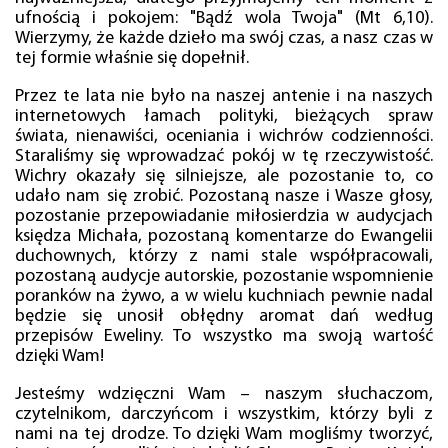
ufnością i pokojem: "Bądź wola Twoja" (Mt 6,10).
Wierzymy, że każde dzieło ma swój czas, a nasz czas w
tej formie właśnie się dopełnił.
Przez te lata nie było na naszej antenie i na naszych
internetowych łamach polityki, bieżących spraw
świata, nienawiści, oceniania i wichrów codzienności.
Staraliśmy się wprowadzać pokój w tę rzeczywistość.
Wichry okazały się silniejsze, ale pozostanie to, co
udało nam się zrobić. Pozostaną nasze i Wasze głosy,
pozostanie przepowiadanie miłosierdzia w audycjach
księdza Michała, pozostaną komentarze do Ewangelii
duchownych, którzy z nami stale współpracowali,
pozostaną audycje autorskie, pozostanie wspomnienie
poranków na żywo, a w wielu kuchniach pewnie nadal
będzie się unosił obłędny aromat dań według
przepisów Eweliny. To wszystko ma swoją wartość
dzięki Wam!
Jesteśmy wdzięczni Wam – naszym słuchaczom,
czytelnikom, darczyńcom i wszystkim, którzy byli z
nami na tej drodze. To dzięki Wam mogliśmy tworzyć,