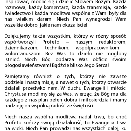
inspirować, modlić się i dzielić Słowem Bożym. Każda
rozmowa, każdy komentarz, każda transmisja, każde
świadectwo i każda modlitwa wspólna z Wami były dla
nas wielkim darem. Niech Pan wynagrodzi Wam
wszelkie dobro, jakie nam okazaliście!
Dziękujemy także wszystkim, którzy w różny sposób
współtworzyli Profeto – naszym redaktorom,
dziennikarzom, technikom, współpracownikom i
wolontariuszom. Bez Was to dzieło nie mogłoby
istnieć. Niech Bóg obdarza Was obficie swoim
błogosławieństwem! Bądźcie blisko Jego Serca!
Pamiętamy również o tych, którzy nie zawsze
podzielali naszą misję, a nawet o tych, którzy otwarcie
działali przeciwko nam. W duchu Ewangelii i miłości
Chrystusa modlimy się za Was, wierząc, że Bóg ma dla
każdego z nas plan pełen dobra i miłosierdzia i mamy
nadzieję na wspólną radość ze świętości.
Niech nasza wspólna modlitwa nadal trwa, bo choć
Profeto kończy swoją działalność, to Ewangelia trwa
na wieki. Niech Pan prowadzi nas wszystkich dalej, ku