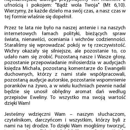
ufnością i pokojem: "Bądź wola Twoja" (Mt 6,10).
Wierzymy, że każde dzieło ma swój czas, a nasz czas w
tej formie właśnie się dopełnił.
Przez te lata nie było na naszej antenie i na naszych
internetowych łamach polityki, bieżących spraw
świata, nienawiści, oceniania i wichrów codzienności.
Staraliśmy się wprowadzać pokój w tę rzeczywistość.
Wichry okazały się silniejsze, ale pozostanie to, co
udało nam się zrobić. Pozostaną nasze i Wasze głosy,
pozostanie przepowiadanie miłosierdzia w audycjach
księdza Michała, pozostaną komentarze do Ewangelii
duchownych, którzy z nami stale współpracowali,
pozostaną audycje autorskie, pozostanie wspomnienie
poranków na żywo, a w wielu kuchniach pewnie nadal
będzie się unosił obłędny aromat dań według
przepisów Eweliny. To wszystko ma swoją wartość
dzięki Wam!
Jesteśmy wdzięczni Wam – naszym słuchaczom,
czytelnikom, darczyńcom i wszystkim, którzy byli z
nami na tej drodze. To dzięki Wam mogliśmy tworzyć,