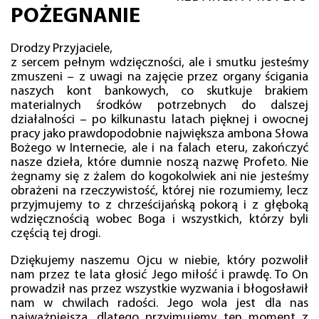
POŻEGNANIE
Drodzy Przyjaciele,
z sercem pełnym wdzięczności, ale i smutku jesteśmy
zmuszeni – z uwagi na zajęcie przez organy ścigania
naszych kont bankowych, co skutkuje brakiem
materialnych środków potrzebnych do dalszej
działalności – po kilkunastu latach pięknej i owocnej
pracy jako prawdopodobnie największa ambona Słowa
Bożego w Internecie, ale i na falach eteru, zakończyć
nasze dzieła, które dumnie noszą nazwę Profeto. Nie
żegnamy się z żalem do kogokolwiek ani nie jesteśmy
obrażeni na rzeczywistość, której nie rozumiemy, lecz
przyjmujemy to z chrześcijańską pokorą i z głęboką
wdzięcznością wobec Boga i wszystkich, którzy byli
częścią tej drogi.
Dziękujemy naszemu Ojcu w niebie, który pozwolił
nam przez te lata głosić Jego miłość i prawdę. To On
prowadził nas przez wszystkie wyzwania i błogosławił
nam w chwilach radości. Jego wola jest dla nas
najważniejsza, dlatego przyjmujemy ten moment z