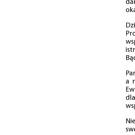
da
oka
Dz
Pr
ws
is
Bąd
Pa
a 
Ew
dl
wsp
Ni
sw