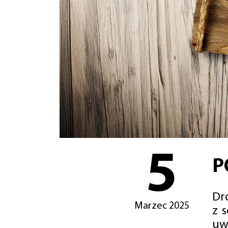
5
P
Dro
Marzec 2025
z 
uw