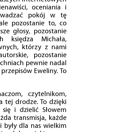
enawiści, oceniania i
rowadzać pokój w tę
 ale pozostanie to, co
sze głosy, pozostanie
h księdza Michała,
nych, którzy z nami
utorskie, pozostanie
chniach pewnie nadal
przepisów Eweliny. To
czom, czytelnikom,
 tej drodze. To dzięki
się i dzielić Słowem
da transmisja, każde
 były dla nas wielkim