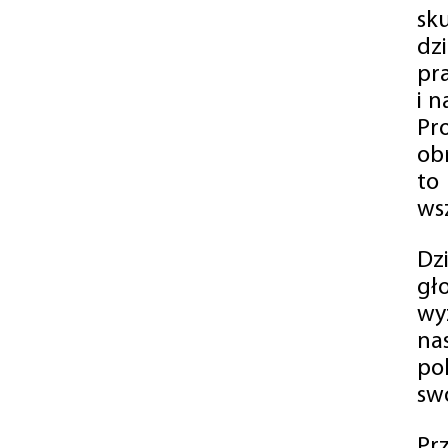
sk
dz
pr
i 
Pr
ob
to
wsz
Dz
gł
wy
na
po
swó
Pr