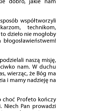
ie dobro, jakie nam
 sposób współtworzyli
karzom, technikom,
to dzieło nie mogłoby
im błogosławieństwem!
odzielali naszą misję,
rzeciwko nam. W duchu
as, wierząc, że Bóg ma
zia i mamy nadzieję na
o choć Profeto kończy
i. Niech Pan prowadzi