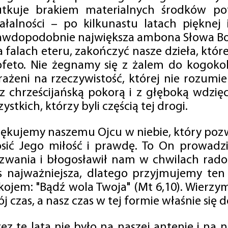
utkuje brakiem materialnych środków po
iałalności – po kilkunastu latach pięknej
awdopodobnie największa ambona Słowa Boż
na falach eteru, zakończyć nasze dzieła, kt
ofeto. Nie żegnamy się z żalem do kogokol
rażeni na rzeczywistość, której nie rozumi
 z chrześcijańską pokorą i z głęboką wdzię
ystkich, którzy byli częścią tej drogi.
iękujemy naszemu Ojcu w niebie, który pozw
osić Jego miłość i prawdę. To On prowadzi
zwania i błogosławił nam w chwilach radośc
s najważniejsza, dlatego przyjmujemy ten
kojem: "Bądź wola Twoja" (Mt 6,10). Wierzy
j czas, a nasz czas w tej formie właśnie się d
zez te lata nie było na naszej antenie i na