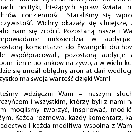
mach polityki, bieżących spraw świata, ni
chrów codzienności. Staraliśmy się wp
eczywistość. Wichry okazały się silniejsze,
ało nam się zrobić. Pozostaną nasze i Wa
zepowiadanie miłosierdzia w audycjac
zostaną komentarze do Ewangelii duchow
ale współpracowali, pozostaną audycje a
pomnienie poranków na żywo, a w wielu ku
dzie się unosił obłędny aromat dań według 
zystko ma swoją wartość dzięki Wam!
steśmy wdzięczni Wam – naszym słucha
rczyńcom i wszystkim, którzy byli z nami na
m mogliśmy tworzyć, inspirować, modlić 
żym. Każda rozmowa, każdy komentarz, każ
iadectwo i każda modlitwa wspólna z Wami