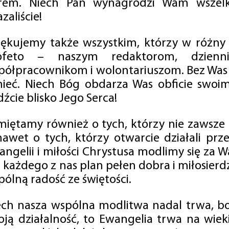
rem. Niech Pan wynagrodzi Wam wszelk
zaliście!
iękujemy także wszystkim, którzy w różny
ofeto – naszym redaktorom, dzienni
półpracownikom i wolontariuszom. Bez Was 
tnieć. Niech Bóg obdarza Was obficie swo
źcie blisko Jego Serca!
miętamy również o tych, którzy nie zawsze p
nawet o tych, którzy otwarcie działali p
angelii i miłości Chrystusa modlimy się za W
a każdego z nas plan pełen dobra i miłosierd
ólną radość ze świętości.
ech nasza wspólna modlitwa nadal trwa, b
oją działalność, to Ewangelia trwa na wiek