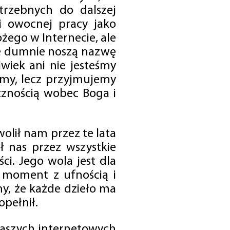
trzebnych do dalszej
 i owocnej pracy jako
ego w Internecie, ale
óre dumnie noszą nazwę
wiek ani nie jesteśmy
emy, lecz przyjmujemy
cznością wobec Boga i
olił nam przez te lata
ł nas przez wszystkie
i. Jego wola jest dla
 moment z ufnością i
my, że każde dzieło ma
opełnił.
 naszych internetowych