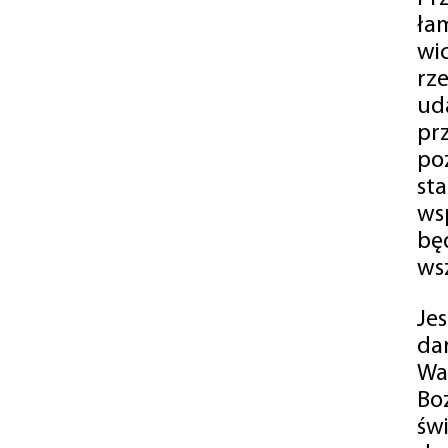
ła
wi
rz
ud
pr
po
st
ws
bę
ws
Je
da
Wa
Bo
św