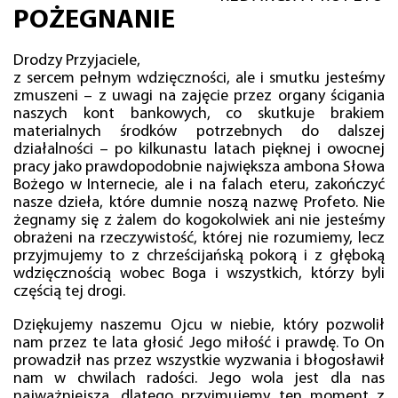
POŻEGNANIE
Drodzy Przyjaciele,
z sercem pełnym wdzięczności, ale i smutku jesteśmy
zmuszeni – z uwagi na zajęcie przez organy ścigania
naszych kont bankowych, co skutkuje brakiem
materialnych środków potrzebnych do dalszej
działalności – po kilkunastu latach pięknej i owocnej
pracy jako prawdopodobnie największa ambona Słowa
Bożego w Internecie, ale i na falach eteru, zakończyć
nasze dzieła, które dumnie noszą nazwę Profeto. Nie
żegnamy się z żalem do kogokolwiek ani nie jesteśmy
obrażeni na rzeczywistość, której nie rozumiemy, lecz
przyjmujemy to z chrześcijańską pokorą i z głęboką
wdzięcznością wobec Boga i wszystkich, którzy byli
częścią tej drogi.
Dziękujemy naszemu Ojcu w niebie, który pozwolił
nam przez te lata głosić Jego miłość i prawdę. To On
prowadził nas przez wszystkie wyzwania i błogosławił
nam w chwilach radości. Jego wola jest dla nas
najważniejsza, dlatego przyjmujemy ten moment z