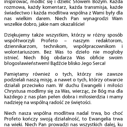
inspirować, modlić się i dzielić Słowem Bożym. Każda
rozmowa, każdy komentarz, każda transmisja, każde
świadectwo i każda modlitwa wspólna z Wami były dla
nas wielkim darem. Niech Pan wynagrodzi Wam
wszelkie dobro, jakie nam okazaliście!
Dziękujemy także wszystkim, którzy w różny sposób
współtworzyli Profeto – naszym redaktorom,
dziennikarzom, technikom, współpracownikom i
wolontariuszom. Bez Was to dzieło nie mogłoby
istnieć. Niech Bóg obdarza Was obficie swoim
błogosławieństwem! Bądźcie blisko Jego Serca!
Pamiętamy również o tych, którzy nie zawsze
podzielali naszą misję, a nawet o tych, którzy otwarcie
działali przeciwko nam. W duchu Ewangelii i miłości
Chrystusa modlimy się za Was, wierząc, że Bóg ma dla
każdego z nas plan pełen dobra i miłosierdzia i mamy
nadzieję na wspólną radość ze świętości.
Niech nasza wspólna modlitwa nadal trwa, bo choć
Profeto kończy swoją działalność, to Ewangelia trwa
na wieki. Niech Pan prowadzi nas wszystkich dalej, ku