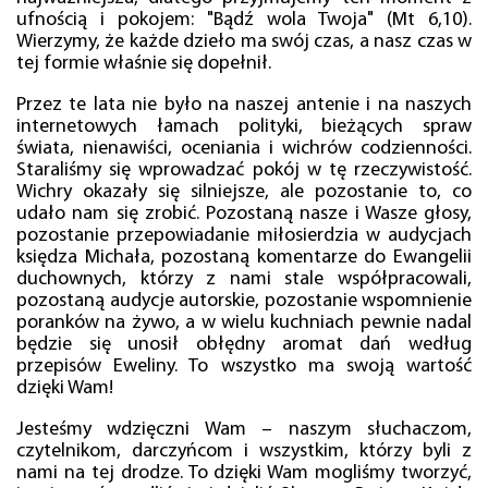
ufnością i pokojem: "Bądź wola Twoja" (Mt 6,10).
Wierzymy, że każde dzieło ma swój czas, a nasz czas w
tej formie właśnie się dopełnił.
Przez te lata nie było na naszej antenie i na naszych
internetowych łamach polityki, bieżących spraw
świata, nienawiści, oceniania i wichrów codzienności.
Staraliśmy się wprowadzać pokój w tę rzeczywistość.
Wichry okazały się silniejsze, ale pozostanie to, co
udało nam się zrobić. Pozostaną nasze i Wasze głosy,
pozostanie przepowiadanie miłosierdzia w audycjach
księdza Michała, pozostaną komentarze do Ewangelii
duchownych, którzy z nami stale współpracowali,
pozostaną audycje autorskie, pozostanie wspomnienie
poranków na żywo, a w wielu kuchniach pewnie nadal
będzie się unosił obłędny aromat dań według
przepisów Eweliny. To wszystko ma swoją wartość
dzięki Wam!
Jesteśmy wdzięczni Wam – naszym słuchaczom,
czytelnikom, darczyńcom i wszystkim, którzy byli z
nami na tej drodze. To dzięki Wam mogliśmy tworzyć,