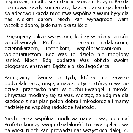
inspirować, modlić się i dzielić Słowem Bożym. Każda
rozmowa, każdy komentarz, każda transmisja, każde
świadectwo i każda modlitwa wspólna z Wami były dla
nas wielkim darem. Niech Pan wynagrodzi Wam
wszelkie dobro, jakie nam okazaliście!
Dziękujemy także wszystkim, którzy w różny sposób
współtworzyli Profeto – naszym redaktorom,
dziennikarzom, technikom, współpracownikom i
wolontariuszom. Bez Was to dzieło nie mogłoby
istnieć. Niech Bóg obdarza Was obficie swoim
błogosławieństwem! Bądźcie blisko Jego Serca!
Pamiętamy również o tych, którzy nie zawsze
podzielali naszą misję, a nawet o tych, którzy otwarcie
działali przeciwko nam. W duchu Ewangelii i miłości
Chrystusa modlimy się za Was, wierząc, że Bóg ma dla
każdego z nas plan pełen dobra i miłosierdzia i mamy
nadzieję na wspólną radość ze świętości.
Niech nasza wspólna modlitwa nadal trwa, bo choć
Profeto kończy swoją działalność, to Ewangelia trwa
na wieki. Niech Pan prowadzi nas wszystkich dalej, ku