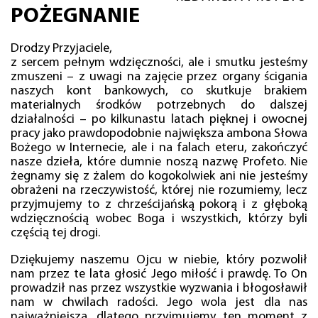
POŻEGNANIE
Drodzy Przyjaciele,
z sercem pełnym wdzięczności, ale i smutku jesteśmy
zmuszeni – z uwagi na zajęcie przez organy ścigania
naszych kont bankowych, co skutkuje brakiem
materialnych środków potrzebnych do dalszej
działalności – po kilkunastu latach pięknej i owocnej
pracy jako prawdopodobnie największa ambona Słowa
Bożego w Internecie, ale i na falach eteru, zakończyć
nasze dzieła, które dumnie noszą nazwę Profeto. Nie
żegnamy się z żalem do kogokolwiek ani nie jesteśmy
obrażeni na rzeczywistość, której nie rozumiemy, lecz
przyjmujemy to z chrześcijańską pokorą i z głęboką
wdzięcznością wobec Boga i wszystkich, którzy byli
częścią tej drogi.
Dziękujemy naszemu Ojcu w niebie, który pozwolił
nam przez te lata głosić Jego miłość i prawdę. To On
prowadził nas przez wszystkie wyzwania i błogosławił
nam w chwilach radości. Jego wola jest dla nas
najważniejsza, dlatego przyjmujemy ten moment z