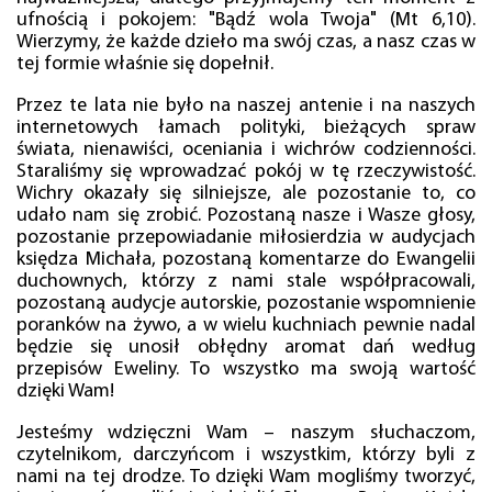
ufnością i pokojem: "Bądź wola Twoja" (Mt 6,10).
Wierzymy, że każde dzieło ma swój czas, a nasz czas w
tej formie właśnie się dopełnił.
Przez te lata nie było na naszej antenie i na naszych
internetowych łamach polityki, bieżących spraw
świata, nienawiści, oceniania i wichrów codzienności.
Staraliśmy się wprowadzać pokój w tę rzeczywistość.
Wichry okazały się silniejsze, ale pozostanie to, co
udało nam się zrobić. Pozostaną nasze i Wasze głosy,
pozostanie przepowiadanie miłosierdzia w audycjach
księdza Michała, pozostaną komentarze do Ewangelii
duchownych, którzy z nami stale współpracowali,
pozostaną audycje autorskie, pozostanie wspomnienie
poranków na żywo, a w wielu kuchniach pewnie nadal
będzie się unosił obłędny aromat dań według
przepisów Eweliny. To wszystko ma swoją wartość
dzięki Wam!
Jesteśmy wdzięczni Wam – naszym słuchaczom,
czytelnikom, darczyńcom i wszystkim, którzy byli z
nami na tej drodze. To dzięki Wam mogliśmy tworzyć,