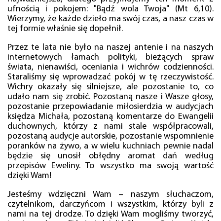
ufnością i pokojem: "Bądź wola Twoja" (Mt 6,10).
Wierzymy, że każde dzieło ma swój czas, a nasz czas w
tej formie właśnie się dopełnił.
Przez te lata nie było na naszej antenie i na naszych
internetowych łamach polityki, bieżących spraw
świata, nienawiści, oceniania i wichrów codzienności.
Staraliśmy się wprowadzać pokój w tę rzeczywistość.
Wichry okazały się silniejsze, ale pozostanie to, co
udało nam się zrobić. Pozostaną nasze i Wasze głosy,
pozostanie przepowiadanie miłosierdzia w audycjach
księdza Michała, pozostaną komentarze do Ewangelii
duchownych, którzy z nami stale współpracowali,
pozostaną audycje autorskie, pozostanie wspomnienie
poranków na żywo, a w wielu kuchniach pewnie nadal
będzie się unosił obłędny aromat dań według
przepisów Eweliny. To wszystko ma swoją wartość
dzięki Wam!
Jesteśmy wdzięczni Wam – naszym słuchaczom,
czytelnikom, darczyńcom i wszystkim, którzy byli z
nami na tej drodze. To dzięki Wam mogliśmy tworzyć,