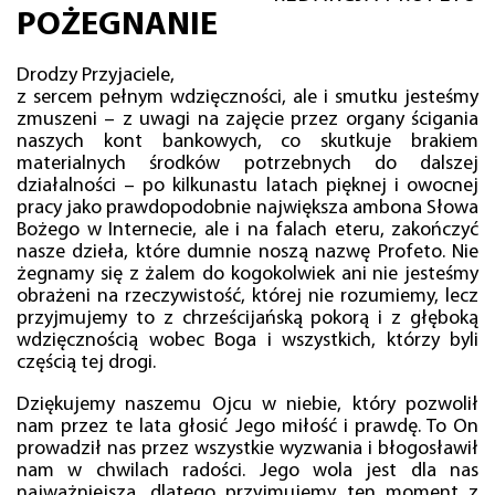
POŻEGNANIE
Drodzy Przyjaciele,
z sercem pełnym wdzięczności, ale i smutku jesteśmy
zmuszeni – z uwagi na zajęcie przez organy ścigania
naszych kont bankowych, co skutkuje brakiem
materialnych środków potrzebnych do dalszej
działalności – po kilkunastu latach pięknej i owocnej
pracy jako prawdopodobnie największa ambona Słowa
Bożego w Internecie, ale i na falach eteru, zakończyć
nasze dzieła, które dumnie noszą nazwę Profeto. Nie
żegnamy się z żalem do kogokolwiek ani nie jesteśmy
obrażeni na rzeczywistość, której nie rozumiemy, lecz
przyjmujemy to z chrześcijańską pokorą i z głęboką
wdzięcznością wobec Boga i wszystkich, którzy byli
częścią tej drogi.
Dziękujemy naszemu Ojcu w niebie, który pozwolił
nam przez te lata głosić Jego miłość i prawdę. To On
prowadził nas przez wszystkie wyzwania i błogosławił
nam w chwilach radości. Jego wola jest dla nas
najważniejsza, dlatego przyjmujemy ten moment z