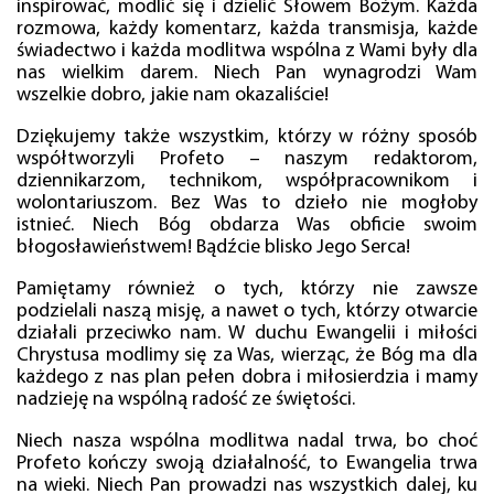
inspirować, modlić się i dzielić Słowem Bożym. Każda
rozmowa, każdy komentarz, każda transmisja, każde
świadectwo i każda modlitwa wspólna z Wami były dla
nas wielkim darem. Niech Pan wynagrodzi Wam
wszelkie dobro, jakie nam okazaliście!
Dziękujemy także wszystkim, którzy w różny sposób
współtworzyli Profeto – naszym redaktorom,
dziennikarzom, technikom, współpracownikom i
wolontariuszom. Bez Was to dzieło nie mogłoby
istnieć. Niech Bóg obdarza Was obficie swoim
błogosławieństwem! Bądźcie blisko Jego Serca!
Pamiętamy również o tych, którzy nie zawsze
podzielali naszą misję, a nawet o tych, którzy otwarcie
działali przeciwko nam. W duchu Ewangelii i miłości
Chrystusa modlimy się za Was, wierząc, że Bóg ma dla
każdego z nas plan pełen dobra i miłosierdzia i mamy
nadzieję na wspólną radość ze świętości.
Niech nasza wspólna modlitwa nadal trwa, bo choć
Profeto kończy swoją działalność, to Ewangelia trwa
na wieki. Niech Pan prowadzi nas wszystkich dalej, ku