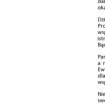
da
oka
Dz
Pr
ws
is
Bąd
Pa
a 
Ew
dl
wsp
Ni
sw