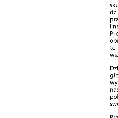
sk
dz
pr
i 
Pr
ob
to
wsz
Dz
gł
wy
na
po
swó
Pr