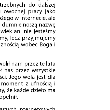
trzebnych do dalszej
 i owocnej pracy jako
ego w Internecie, ale
óre dumnie noszą nazwę
wiek ani nie jesteśmy
emy, lecz przyjmujemy
cznością wobec Boga i
olił nam przez te lata
ł nas przez wszystkie
i. Jego wola jest dla
 moment z ufnością i
my, że każde dzieło ma
opełnił.
 naszych internetowych