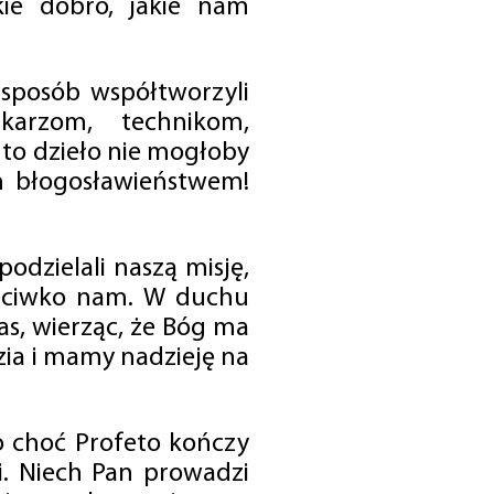
ie dobro, jakie nam
 sposób współtworzyli
karzom, technikom,
to dzieło nie mogłoby
im błogosławieństwem!
odzielali naszą misję,
rzeciwko nam. W duchu
as, wierząc, że Bóg ma
zia i mamy nadzieję na
o choć Profeto kończy
i. Niech Pan prowadzi