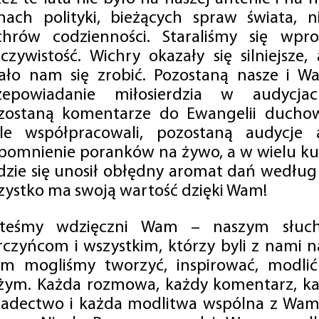
mach polityki, bieżących spraw świata, ni
chrów codzienności. Staraliśmy się wp
eczywistość. Wichry okazały się silniejsze,
ało nam się zrobić. Pozostaną nasze i Wa
zepowiadanie miłosierdzia w audycjac
zostaną komentarze do Ewangelii duchow
ale współpracowali, pozostaną audycje a
pomnienie poranków na żywo, a w wielu ku
dzie się unosił obłędny aromat dań według 
zystko ma swoją wartość dzięki Wam!
steśmy wdzięczni Wam – naszym słucha
rczyńcom i wszystkim, którzy byli z nami na
m mogliśmy tworzyć, inspirować, modlić 
żym. Każda rozmowa, każdy komentarz, każ
iadectwo i każda modlitwa wspólna z Wami