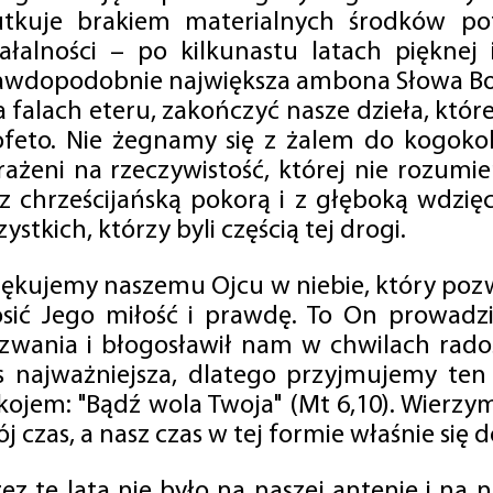
utkuje brakiem materialnych środków po
iałalności – po kilkunastu latach pięknej
awdopodobnie największa ambona Słowa Boż
na falach eteru, zakończyć nasze dzieła, kt
ofeto. Nie żegnamy się z żalem do kogokol
rażeni na rzeczywistość, której nie rozumi
 z chrześcijańską pokorą i z głęboką wdzię
ystkich, którzy byli częścią tej drogi.
iękujemy naszemu Ojcu w niebie, który pozw
osić Jego miłość i prawdę. To On prowadzi
zwania i błogosławił nam w chwilach radośc
s najważniejsza, dlatego przyjmujemy ten
kojem: "Bądź wola Twoja" (Mt 6,10). Wierzy
j czas, a nasz czas w tej formie właśnie się d
zez te lata nie było na naszej antenie i na