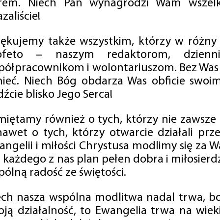
rem. Niech Pan wynagrodzi Wam wszelk
zaliście!
iękujemy także wszystkim, którzy w różny
ofeto – naszym redaktorom, dzienni
półpracownikom i wolontariuszom. Bez Was 
tnieć. Niech Bóg obdarza Was obficie swo
źcie blisko Jego Serca!
miętamy również o tych, którzy nie zawsze p
nawet o tych, którzy otwarcie działali p
angelii i miłości Chrystusa modlimy się za W
a każdego z nas plan pełen dobra i miłosierd
ólną radość ze świętości.
ech nasza wspólna modlitwa nadal trwa, b
oją działalność, to Ewangelia trwa na wiek