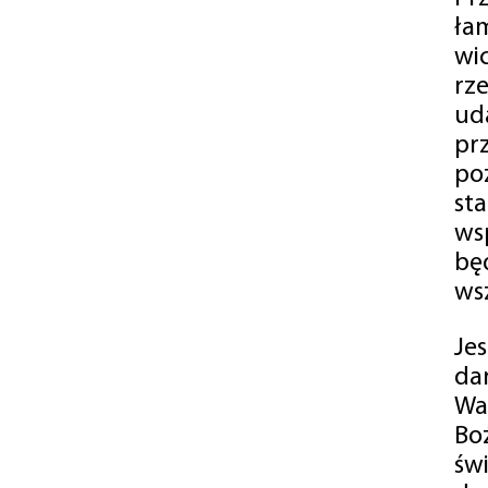
ła
wi
rz
ud
pr
po
st
ws
bę
ws
Je
da
Wa
Bo
św