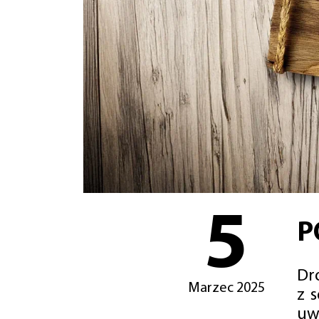
5
P
Dro
Marzec 2025
z 
uw