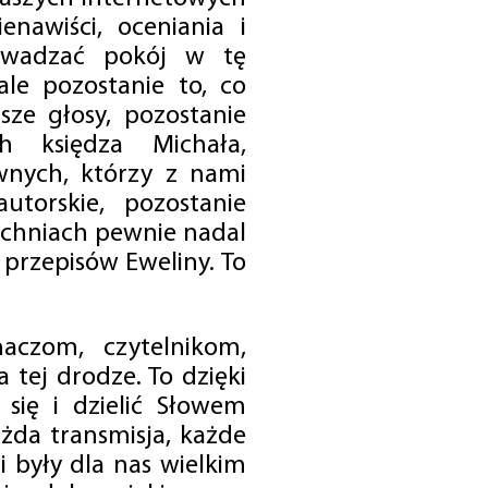
enawiści, oceniania i
rowadzać pokój w tę
 ale pozostanie to, co
sze głosy, pozostanie
h księdza Michała,
nych, którzy z nami
utorskie, pozostanie
chniach pewnie nadal
przepisów Eweliny. To
czom, czytelnikom,
 tej drodze. To dzięki
się i dzielić Słowem
da transmisja, każde
 były dla nas wielkim