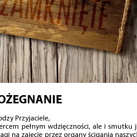
OŻEGNANIE
dzy Przyjaciele,
sercem pełnym wdzięczności, ale i smutku 
agi na zajęcie przez organy ścigania naszy