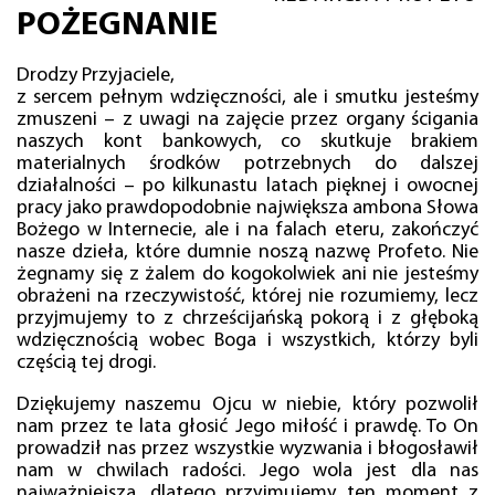
POŻEGNANIE
Drodzy Przyjaciele,
z sercem pełnym wdzięczności, ale i smutku jesteśmy
zmuszeni – z uwagi na zajęcie przez organy ścigania
naszych kont bankowych, co skutkuje brakiem
materialnych środków potrzebnych do dalszej
działalności – po kilkunastu latach pięknej i owocnej
pracy jako prawdopodobnie największa ambona Słowa
Bożego w Internecie, ale i na falach eteru, zakończyć
nasze dzieła, które dumnie noszą nazwę Profeto. Nie
żegnamy się z żalem do kogokolwiek ani nie jesteśmy
obrażeni na rzeczywistość, której nie rozumiemy, lecz
przyjmujemy to z chrześcijańską pokorą i z głęboką
wdzięcznością wobec Boga i wszystkich, którzy byli
częścią tej drogi.
Dziękujemy naszemu Ojcu w niebie, który pozwolił
nam przez te lata głosić Jego miłość i prawdę. To On
prowadził nas przez wszystkie wyzwania i błogosławił
nam w chwilach radości. Jego wola jest dla nas
najważniejsza, dlatego przyjmujemy ten moment z