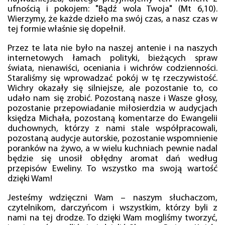
ufnością i pokojem: "Bądź wola Twoja" (Mt 6,10).
Wierzymy, że każde dzieło ma swój czas, a nasz czas w
tej formie właśnie się dopełnił.
Przez te lata nie było na naszej antenie i na naszych
internetowych łamach polityki, bieżących spraw
świata, nienawiści, oceniania i wichrów codzienności.
Staraliśmy się wprowadzać pokój w tę rzeczywistość.
Wichry okazały się silniejsze, ale pozostanie to, co
udało nam się zrobić. Pozostaną nasze i Wasze głosy,
pozostanie przepowiadanie miłosierdzia w audycjach
księdza Michała, pozostaną komentarze do Ewangelii
duchownych, którzy z nami stale współpracowali,
pozostaną audycje autorskie, pozostanie wspomnienie
poranków na żywo, a w wielu kuchniach pewnie nadal
będzie się unosił obłędny aromat dań według
przepisów Eweliny. To wszystko ma swoją wartość
dzięki Wam!
Jesteśmy wdzięczni Wam – naszym słuchaczom,
czytelnikom, darczyńcom i wszystkim, którzy byli z
nami na tej drodze. To dzięki Wam mogliśmy tworzyć,