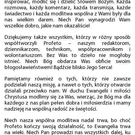
inspirować, modlić się i dzielić Słowem Bożym. Każda
rozmowa, każdy komentarz, każda transmisja, każde
świadectwo i każda modlitwa wspólna z Wami były dla
nas wielkim darem. Niech Pan wynagrodzi Wam
wszelkie dobro, jakie nam okazaliście!
Dziękujemy także wszystkim, którzy w różny sposób
współtworzyli Profeto – naszym redaktorom,
dziennikarzom, technikom, współpracownikom i
wolontariuszom. Bez Was to dzieło nie mogłoby
istnieć. Niech Bóg obdarza Was obficie swoim
błogosławieństwem! Bądźcie blisko Jego Serca!
Pamiętamy również o tych, którzy nie zawsze
podzielali naszą misję, a nawet o tych, którzy otwarcie
działali przeciwko nam. W duchu Ewangelii i miłości
Chrystusa modlimy się za Was, wierząc, że Bóg ma dla
każdego z nas plan pełen dobra i miłosierdzia i mamy
nadzieję na wspólną radość ze świętości.
Niech nasza wspólna modlitwa nadal trwa, bo choć
Profeto kończy swoją działalność, to Ewangelia trwa
na wieki. Niech Pan prowadzi nas wszystkich dalej, ku