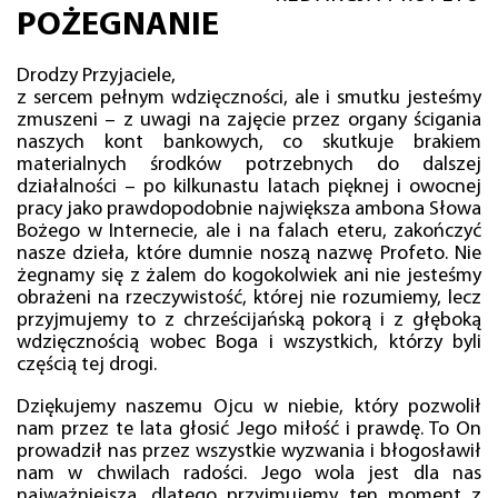
POŻEGNANIE
Drodzy Przyjaciele,
z sercem pełnym wdzięczności, ale i smutku jesteśmy
zmuszeni – z uwagi na zajęcie przez organy ścigania
naszych kont bankowych, co skutkuje brakiem
materialnych środków potrzebnych do dalszej
działalności – po kilkunastu latach pięknej i owocnej
pracy jako prawdopodobnie największa ambona Słowa
Bożego w Internecie, ale i na falach eteru, zakończyć
nasze dzieła, które dumnie noszą nazwę Profeto. Nie
żegnamy się z żalem do kogokolwiek ani nie jesteśmy
obrażeni na rzeczywistość, której nie rozumiemy, lecz
przyjmujemy to z chrześcijańską pokorą i z głęboką
wdzięcznością wobec Boga i wszystkich, którzy byli
częścią tej drogi.
Dziękujemy naszemu Ojcu w niebie, który pozwolił
nam przez te lata głosić Jego miłość i prawdę. To On
prowadził nas przez wszystkie wyzwania i błogosławił
nam w chwilach radości. Jego wola jest dla nas
najważniejsza, dlatego przyjmujemy ten moment z