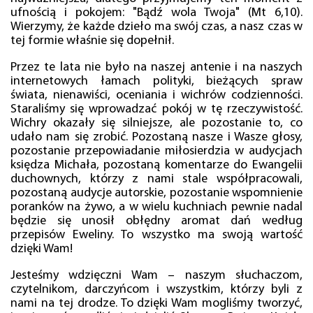
ufnością i pokojem: "Bądź wola Twoja" (Mt 6,10).
Wierzymy, że każde dzieło ma swój czas, a nasz czas w
tej formie właśnie się dopełnił.
Przez te lata nie było na naszej antenie i na naszych
internetowych łamach polityki, bieżących spraw
świata, nienawiści, oceniania i wichrów codzienności.
Staraliśmy się wprowadzać pokój w tę rzeczywistość.
Wichry okazały się silniejsze, ale pozostanie to, co
udało nam się zrobić. Pozostaną nasze i Wasze głosy,
pozostanie przepowiadanie miłosierdzia w audycjach
księdza Michała, pozostaną komentarze do Ewangelii
duchownych, którzy z nami stale współpracowali,
pozostaną audycje autorskie, pozostanie wspomnienie
poranków na żywo, a w wielu kuchniach pewnie nadal
będzie się unosił obłędny aromat dań według
przepisów Eweliny. To wszystko ma swoją wartość
dzięki Wam!
Jesteśmy wdzięczni Wam – naszym słuchaczom,
czytelnikom, darczyńcom i wszystkim, którzy byli z
nami na tej drodze. To dzięki Wam mogliśmy tworzyć,