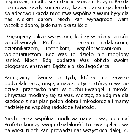
inspirować, modlić się i dzielić Słowem Bożym. Każda
rozmowa, każdy komentarz, każda transmisja, każde
świadectwo i każda modlitwa wspólna z Wami były dla
nas wielkim darem. Niech Pan wynagrodzi Wam
wszelkie dobro, jakie nam okazaliście!
Dziękujemy także wszystkim, którzy w różny sposób
współtworzyli Profeto – naszym redaktorom,
dziennikarzom, technikom, współpracownikom i
wolontariuszom. Bez Was to dzieło nie mogłoby
istnieć. Niech Bóg obdarza Was obficie swoim
błogosławieństwem! Bądźcie blisko Jego Serca!
Pamiętamy również o tych, którzy nie zawsze
podzielali naszą misję, a nawet o tych, którzy otwarcie
działali przeciwko nam. W duchu Ewangelii i miłości
Chrystusa modlimy się za Was, wierząc, że Bóg ma dla
każdego z nas plan pełen dobra i miłosierdzia i mamy
nadzieję na wspólną radość ze świętości.
Niech nasza wspólna modlitwa nadal trwa, bo choć
Profeto kończy swoją działalność, to Ewangelia trwa
na wieki. Niech Pan prowadzi nas wszystkich dalej, ku