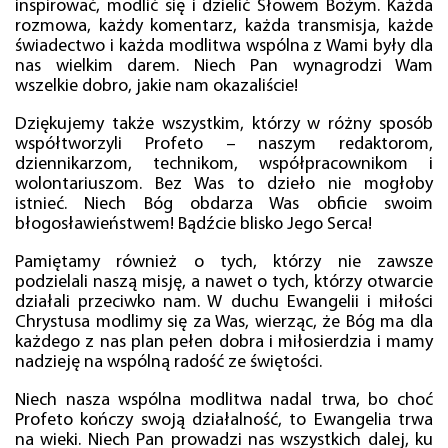
inspirować, modlić się i dzielić Słowem Bożym. Każda
rozmowa, każdy komentarz, każda transmisja, każde
świadectwo i każda modlitwa wspólna z Wami były dla
nas wielkim darem. Niech Pan wynagrodzi Wam
wszelkie dobro, jakie nam okazaliście!
Dziękujemy także wszystkim, którzy w różny sposób
współtworzyli Profeto – naszym redaktorom,
dziennikarzom, technikom, współpracownikom i
wolontariuszom. Bez Was to dzieło nie mogłoby
istnieć. Niech Bóg obdarza Was obficie swoim
błogosławieństwem! Bądźcie blisko Jego Serca!
Pamiętamy również o tych, którzy nie zawsze
podzielali naszą misję, a nawet o tych, którzy otwarcie
działali przeciwko nam. W duchu Ewangelii i miłości
Chrystusa modlimy się za Was, wierząc, że Bóg ma dla
każdego z nas plan pełen dobra i miłosierdzia i mamy
nadzieję na wspólną radość ze świętości.
Niech nasza wspólna modlitwa nadal trwa, bo choć
Profeto kończy swoją działalność, to Ewangelia trwa
na wieki. Niech Pan prowadzi nas wszystkich dalej, ku