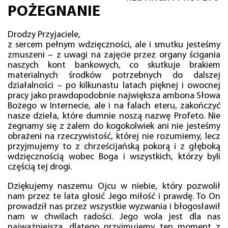
POŻEGNANIE
Drodzy Przyjaciele,
z sercem pełnym wdzięczności, ale i smutku jesteśmy
zmuszeni – z uwagi na zajęcie przez organy ścigania
naszych kont bankowych, co skutkuje brakiem
materialnych środków potrzebnych do dalszej
działalności – po kilkunastu latach pięknej i owocnej
pracy jako prawdopodobnie największa ambona Słowa
Bożego w Internecie, ale i na falach eteru, zakończyć
nasze dzieła, które dumnie noszą nazwę Profeto. Nie
żegnamy się z żalem do kogokolwiek ani nie jesteśmy
obrażeni na rzeczywistość, której nie rozumiemy, lecz
przyjmujemy to z chrześcijańską pokorą i z głęboką
wdzięcznością wobec Boga i wszystkich, którzy byli
częścią tej drogi.
Dziękujemy naszemu Ojcu w niebie, który pozwolił
nam przez te lata głosić Jego miłość i prawdę. To On
prowadził nas przez wszystkie wyzwania i błogosławił
nam w chwilach radości. Jego wola jest dla nas
najważniejsza, dlatego przyjmujemy ten moment z