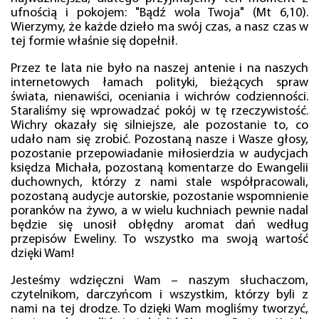
ufnością i pokojem: "Bądź wola Twoja" (Mt 6,10).
Wierzymy, że każde dzieło ma swój czas, a nasz czas w
tej formie właśnie się dopełnił.
Przez te lata nie było na naszej antenie i na naszych
internetowych łamach polityki, bieżących spraw
świata, nienawiści, oceniania i wichrów codzienności.
Staraliśmy się wprowadzać pokój w tę rzeczywistość.
Wichry okazały się silniejsze, ale pozostanie to, co
udało nam się zrobić. Pozostaną nasze i Wasze głosy,
pozostanie przepowiadanie miłosierdzia w audycjach
księdza Michała, pozostaną komentarze do Ewangelii
duchownych, którzy z nami stale współpracowali,
pozostaną audycje autorskie, pozostanie wspomnienie
poranków na żywo, a w wielu kuchniach pewnie nadal
będzie się unosił obłędny aromat dań według
przepisów Eweliny. To wszystko ma swoją wartość
dzięki Wam!
Jesteśmy wdzięczni Wam – naszym słuchaczom,
czytelnikom, darczyńcom i wszystkim, którzy byli z
nami na tej drodze. To dzięki Wam mogliśmy tworzyć,