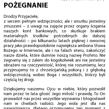
POŻEGNANIE
Drodzy Przyjaciele,
z sercem pełnym wdzięczności, ale i smutku jesteśmy
zmuszeni – z uwagi na zajęcie przez organy ścigania
naszych kont bankowych, co skutkuje brakiem
materialnych środków potrzebnych do dalszej
działalności – po kilkunastu latach pięknej i owocnej
pracy jako prawdopodobnie największa ambona Słowa
Bożego w Internecie, ale i na falach eteru, zakończyć
nasze dzieła, które dumnie noszą nazwę Profeto. Nie
żegnamy się z żalem do kogokolwiek ani nie jesteśmy
obrażeni na rzeczywistość, której nie rozumiemy, lecz
przyjmujemy to z chrześcijańską pokorą i z głęboką
wdzięcznością wobec Boga i wszystkich, którzy byli
częścią tej drogi.
Dziękujemy naszemu Ojcu w niebie, który pozwolił
nam przez te lata głosić Jego miłość i prawdę. To On
prowadził nas przez wszystkie wyzwania i błogosławił
nam w chwilach radości. Jego wola jest dla nas
najważniejsza, dlatego przyjmujemy ten moment z