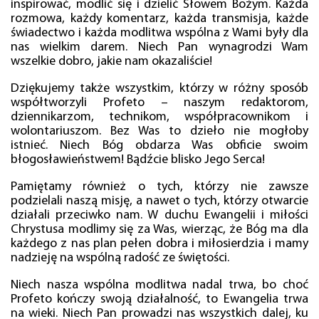
inspirować, modlić się i dzielić Słowem Bożym. Każda
rozmowa, każdy komentarz, każda transmisja, każde
świadectwo i każda modlitwa wspólna z Wami były dla
nas wielkim darem. Niech Pan wynagrodzi Wam
wszelkie dobro, jakie nam okazaliście!
Dziękujemy także wszystkim, którzy w różny sposób
współtworzyli Profeto – naszym redaktorom,
dziennikarzom, technikom, współpracownikom i
wolontariuszom. Bez Was to dzieło nie mogłoby
istnieć. Niech Bóg obdarza Was obficie swoim
błogosławieństwem! Bądźcie blisko Jego Serca!
Pamiętamy również o tych, którzy nie zawsze
podzielali naszą misję, a nawet o tych, którzy otwarcie
działali przeciwko nam. W duchu Ewangelii i miłości
Chrystusa modlimy się za Was, wierząc, że Bóg ma dla
każdego z nas plan pełen dobra i miłosierdzia i mamy
nadzieję na wspólną radość ze świętości.
Niech nasza wspólna modlitwa nadal trwa, bo choć
Profeto kończy swoją działalność, to Ewangelia trwa
na wieki. Niech Pan prowadzi nas wszystkich dalej, ku