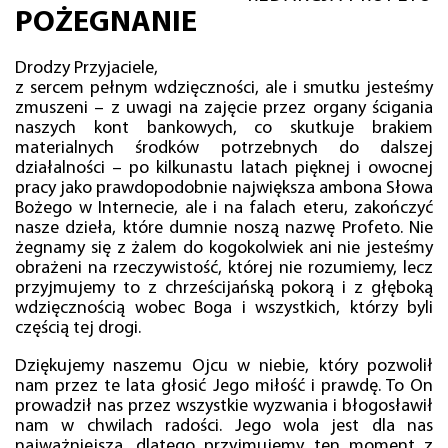
POŻEGNANIE
Drodzy Przyjaciele,
z sercem pełnym wdzięczności, ale i smutku jesteśmy
zmuszeni – z uwagi na zajęcie przez organy ścigania
naszych kont bankowych, co skutkuje brakiem
materialnych środków potrzebnych do dalszej
działalności – po kilkunastu latach pięknej i owocnej
pracy jako prawdopodobnie największa ambona Słowa
Bożego w Internecie, ale i na falach eteru, zakończyć
nasze dzieła, które dumnie noszą nazwę Profeto. Nie
żegnamy się z żalem do kogokolwiek ani nie jesteśmy
obrażeni na rzeczywistość, której nie rozumiemy, lecz
przyjmujemy to z chrześcijańską pokorą i z głęboką
wdzięcznością wobec Boga i wszystkich, którzy byli
częścią tej drogi.
Dziękujemy naszemu Ojcu w niebie, który pozwolił
nam przez te lata głosić Jego miłość i prawdę. To On
prowadził nas przez wszystkie wyzwania i błogosławił
nam w chwilach radości. Jego wola jest dla nas
najważniejsza, dlatego przyjmujemy ten moment z