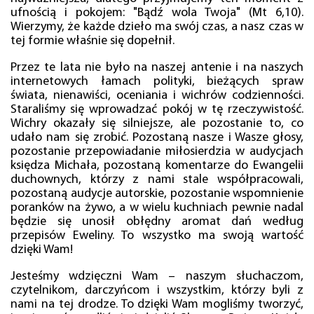
ufnością i pokojem: "Bądź wola Twoja" (Mt 6,10).
Wierzymy, że każde dzieło ma swój czas, a nasz czas w
tej formie właśnie się dopełnił.
Przez te lata nie było na naszej antenie i na naszych
internetowych łamach polityki, bieżących spraw
świata, nienawiści, oceniania i wichrów codzienności.
Staraliśmy się wprowadzać pokój w tę rzeczywistość.
Wichry okazały się silniejsze, ale pozostanie to, co
udało nam się zrobić. Pozostaną nasze i Wasze głosy,
pozostanie przepowiadanie miłosierdzia w audycjach
księdza Michała, pozostaną komentarze do Ewangelii
duchownych, którzy z nami stale współpracowali,
pozostaną audycje autorskie, pozostanie wspomnienie
poranków na żywo, a w wielu kuchniach pewnie nadal
będzie się unosił obłędny aromat dań według
przepisów Eweliny. To wszystko ma swoją wartość
dzięki Wam!
Jesteśmy wdzięczni Wam – naszym słuchaczom,
czytelnikom, darczyńcom i wszystkim, którzy byli z
nami na tej drodze. To dzięki Wam mogliśmy tworzyć,