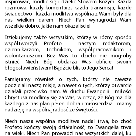
inspirować, modlić się i dzielić Słowem Bożym. Każda
rozmowa, każdy komentarz, każda transmisja, każde
świadectwo i każda modlitwa wspólna z Wami były dla
nas wielkim darem. Niech Pan wynagrodzi Wam
wszelkie dobro, jakie nam okazaliście!
Dziękujemy także wszystkim, którzy w różny sposób
współtworzyli Profeto – naszym redaktorom,
dziennikarzom, technikom, współpracownikom i
wolontariuszom. Bez Was to dzieło nie mogłoby
istnieć. Niech Bóg obdarza Was obficie swoim
błogosławieństwem! Bądźcie blisko Jego Serca!
Pamiętamy również o tych, którzy nie zawsze
podzielali naszą misję, a nawet o tych, którzy otwarcie
działali przeciwko nam. W duchu Ewangelii i miłości
Chrystusa modlimy się za Was, wierząc, że Bóg ma dla
każdego z nas plan pełen dobra i miłosierdzia i mamy
nadzieję na wspólną radość ze świętości.
Niech nasza wspólna modlitwa nadal trwa, bo choć
Profeto kończy swoją działalność, to Ewangelia trwa
na wieki. Niech Pan prowadzi nas wszystkich dalej, ku