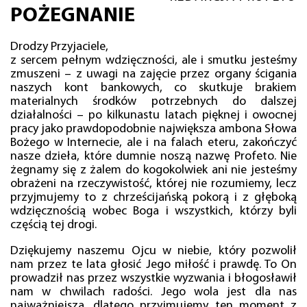
POŻEGNANIE
Drodzy Przyjaciele,
z sercem pełnym wdzięczności, ale i smutku jesteśmy
zmuszeni – z uwagi na zajęcie przez organy ścigania
naszych kont bankowych, co skutkuje brakiem
materialnych środków potrzebnych do dalszej
działalności – po kilkunastu latach pięknej i owocnej
pracy jako prawdopodobnie największa ambona Słowa
Bożego w Internecie, ale i na falach eteru, zakończyć
nasze dzieła, które dumnie noszą nazwę Profeto. Nie
żegnamy się z żalem do kogokolwiek ani nie jesteśmy
obrażeni na rzeczywistość, której nie rozumiemy, lecz
przyjmujemy to z chrześcijańską pokorą i z głęboką
wdzięcznością wobec Boga i wszystkich, którzy byli
częścią tej drogi.
Dziękujemy naszemu Ojcu w niebie, który pozwolił
nam przez te lata głosić Jego miłość i prawdę. To On
prowadził nas przez wszystkie wyzwania i błogosławił
nam w chwilach radości. Jego wola jest dla nas
najważniejsza, dlatego przyjmujemy ten moment z