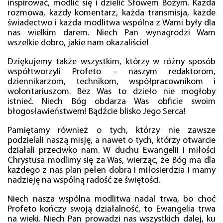
inspirować, modlić się i dzielić Słowem Bożym. Każda
rozmowa, każdy komentarz, każda transmisja, każde
świadectwo i każda modlitwa wspólna z Wami były dla
nas wielkim darem. Niech Pan wynagrodzi Wam
wszelkie dobro, jakie nam okazaliście!
Dziękujemy także wszystkim, którzy w różny sposób
współtworzyli Profeto – naszym redaktorom,
dziennikarzom, technikom, współpracownikom i
wolontariuszom. Bez Was to dzieło nie mogłoby
istnieć. Niech Bóg obdarza Was obficie swoim
błogosławieństwem! Bądźcie blisko Jego Serca!
Pamiętamy również o tych, którzy nie zawsze
podzielali naszą misję, a nawet o tych, którzy otwarcie
działali przeciwko nam. W duchu Ewangelii i miłości
Chrystusa modlimy się za Was, wierząc, że Bóg ma dla
każdego z nas plan pełen dobra i miłosierdzia i mamy
nadzieję na wspólną radość ze świętości.
Niech nasza wspólna modlitwa nadal trwa, bo choć
Profeto kończy swoją działalność, to Ewangelia trwa
na wieki. Niech Pan prowadzi nas wszystkich dalej, ku