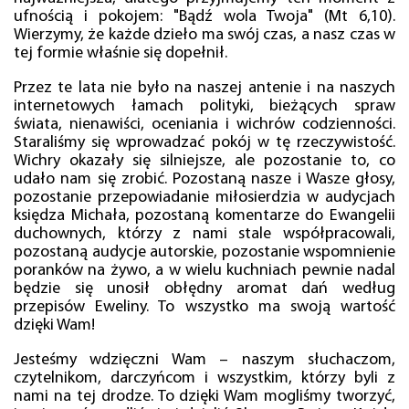
ufnością i pokojem: "Bądź wola Twoja" (Mt 6,10).
Wierzymy, że każde dzieło ma swój czas, a nasz czas w
tej formie właśnie się dopełnił.
Przez te lata nie było na naszej antenie i na naszych
internetowych łamach polityki, bieżących spraw
świata, nienawiści, oceniania i wichrów codzienności.
Staraliśmy się wprowadzać pokój w tę rzeczywistość.
Wichry okazały się silniejsze, ale pozostanie to, co
udało nam się zrobić. Pozostaną nasze i Wasze głosy,
pozostanie przepowiadanie miłosierdzia w audycjach
księdza Michała, pozostaną komentarze do Ewangelii
duchownych, którzy z nami stale współpracowali,
pozostaną audycje autorskie, pozostanie wspomnienie
poranków na żywo, a w wielu kuchniach pewnie nadal
będzie się unosił obłędny aromat dań według
przepisów Eweliny. To wszystko ma swoją wartość
dzięki Wam!
Jesteśmy wdzięczni Wam – naszym słuchaczom,
czytelnikom, darczyńcom i wszystkim, którzy byli z
nami na tej drodze. To dzięki Wam mogliśmy tworzyć,