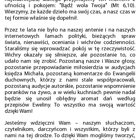
ufnością i pokojem: "Bądź wola Twoja" (Mt 6,10).
Wierzymy, że każde dzieło ma swój czas, a nasz czas w
tej formie właśnie się dopełnił.
Przez te lata nie było na naszej antenie i na naszych
internetowych łamach polityki, bieżących spraw
świata, nienawiści, oceniania i wichrów codzienności.
Staraliśmy się wprowadzać pokój w tę rzeczywistość.
Wichry okazały się silniejsze, ale pozostanie to, co
udało nam się zrobić. Pozostaną nasze i Wasze głosy,
pozostanie przepowiadanie miłosierdzia w audycjach
księdza Michała, pozostaną komentarze do Ewangelii
duchownych, którzy z nami stale współpracowali,
pozostaną audycje autorskie, pozostanie wspomnienie
poranków na żywo, a w wielu kuchniach pewnie nadal
będzie się unosił obłędny aromat dań według
przepisów Eweliny. To wszystko ma swoją wartość
dzięki Wam!
Jesteśmy wdzięczni Wam – naszym słuchaczom,
czytelnikom, darczyńcom i wszystkim, którzy byli z
nami na tej drodze. To dzięki Wam mogliśmy tworzyć,