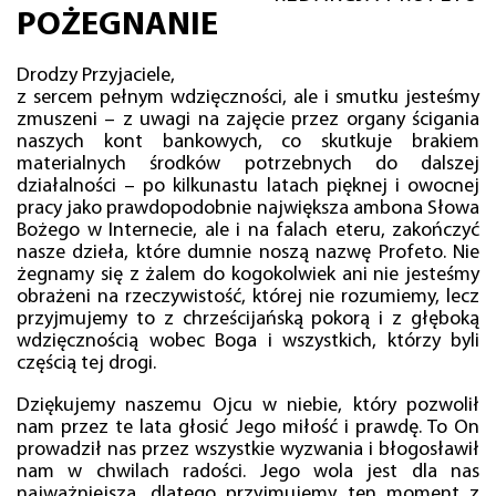
POŻEGNANIE
Drodzy Przyjaciele,
z sercem pełnym wdzięczności, ale i smutku jesteśmy
zmuszeni – z uwagi na zajęcie przez organy ścigania
naszych kont bankowych, co skutkuje brakiem
materialnych środków potrzebnych do dalszej
działalności – po kilkunastu latach pięknej i owocnej
pracy jako prawdopodobnie największa ambona Słowa
Bożego w Internecie, ale i na falach eteru, zakończyć
nasze dzieła, które dumnie noszą nazwę Profeto. Nie
żegnamy się z żalem do kogokolwiek ani nie jesteśmy
obrażeni na rzeczywistość, której nie rozumiemy, lecz
przyjmujemy to z chrześcijańską pokorą i z głęboką
wdzięcznością wobec Boga i wszystkich, którzy byli
częścią tej drogi.
Dziękujemy naszemu Ojcu w niebie, który pozwolił
nam przez te lata głosić Jego miłość i prawdę. To On
prowadził nas przez wszystkie wyzwania i błogosławił
nam w chwilach radości. Jego wola jest dla nas
najważniejsza, dlatego przyjmujemy ten moment z