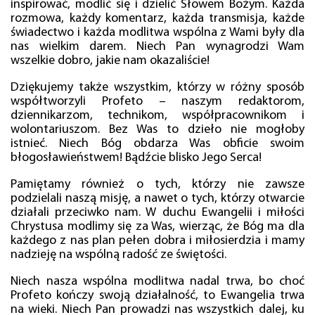
inspirować, modlić się i dzielić Słowem Bożym. Każda
rozmowa, każdy komentarz, każda transmisja, każde
świadectwo i każda modlitwa wspólna z Wami były dla
nas wielkim darem. Niech Pan wynagrodzi Wam
wszelkie dobro, jakie nam okazaliście!
Dziękujemy także wszystkim, którzy w różny sposób
współtworzyli Profeto – naszym redaktorom,
dziennikarzom, technikom, współpracownikom i
wolontariuszom. Bez Was to dzieło nie mogłoby
istnieć. Niech Bóg obdarza Was obficie swoim
błogosławieństwem! Bądźcie blisko Jego Serca!
Pamiętamy również o tych, którzy nie zawsze
podzielali naszą misję, a nawet o tych, którzy otwarcie
działali przeciwko nam. W duchu Ewangelii i miłości
Chrystusa modlimy się za Was, wierząc, że Bóg ma dla
każdego z nas plan pełen dobra i miłosierdzia i mamy
nadzieję na wspólną radość ze świętości.
Niech nasza wspólna modlitwa nadal trwa, bo choć
Profeto kończy swoją działalność, to Ewangelia trwa
na wieki. Niech Pan prowadzi nas wszystkich dalej, ku