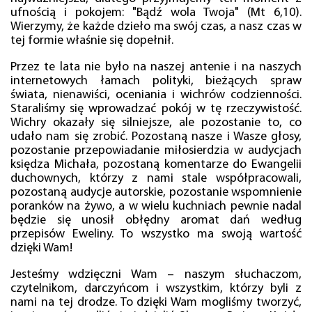
ufnością i pokojem: "Bądź wola Twoja" (Mt 6,10).
Wierzymy, że każde dzieło ma swój czas, a nasz czas w
tej formie właśnie się dopełnił.
Przez te lata nie było na naszej antenie i na naszych
internetowych łamach polityki, bieżących spraw
świata, nienawiści, oceniania i wichrów codzienności.
Staraliśmy się wprowadzać pokój w tę rzeczywistość.
Wichry okazały się silniejsze, ale pozostanie to, co
udało nam się zrobić. Pozostaną nasze i Wasze głosy,
pozostanie przepowiadanie miłosierdzia w audycjach
księdza Michała, pozostaną komentarze do Ewangelii
duchownych, którzy z nami stale współpracowali,
pozostaną audycje autorskie, pozostanie wspomnienie
poranków na żywo, a w wielu kuchniach pewnie nadal
będzie się unosił obłędny aromat dań według
przepisów Eweliny. To wszystko ma swoją wartość
dzięki Wam!
Jesteśmy wdzięczni Wam – naszym słuchaczom,
czytelnikom, darczyńcom i wszystkim, którzy byli z
nami na tej drodze. To dzięki Wam mogliśmy tworzyć,