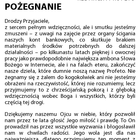
POŻEGNANIE
Drodzy Przyjaciele,
z sercem pełnym wdzięczności, ale i smutku jesteśmy
zmuszeni – z uwagi na zajęcie przez organy ścigania
naszych kont bankowych, co skutkuje brakiem
materialnych środków potrzebnych do dalszej
działalności – po kilkunastu latach pięknej i owocnej
pracy jako prawdopodobnie największa ambona Słowa
Bożego w Internecie, ale i na falach eteru, zakończyć
nasze dzieła, które dumnie noszą nazwę Profeto. Nie
żegnamy się z żalem do kogokolwiek ani nie jesteśmy
obrażeni na rzeczywistość, której nie rozumiemy, lecz
przyjmujemy to z chrześcijańską pokorą i z głęboką
wdzięcznością wobec Boga i wszystkich, którzy byli
częścią tej drogi.
Dziękujemy naszemu Ojcu w niebie, który pozwolił
nam przez te lata głosić Jego miłość i prawdę. To On
prowadził nas przez wszystkie wyzwania i błogosławił
nam w chwilach radości. Jego wola jest dla nas
najważniejsza, dlatego przyjmujemy ten moment z