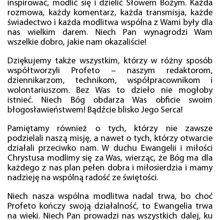
inspirować, modlić się i dzielić Słowem Bożym. Każda
rozmowa, każdy komentarz, każda transmisja, każde
świadectwo i każda modlitwa wspólna z Wami były dla
nas wielkim darem. Niech Pan wynagrodzi Wam
wszelkie dobro, jakie nam okazaliście!
Dziękujemy także wszystkim, którzy w różny sposób
współtworzyli Profeto – naszym redaktorom,
dziennikarzom, technikom, współpracownikom i
wolontariuszom. Bez Was to dzieło nie mogłoby
istnieć. Niech Bóg obdarza Was obficie swoim
błogosławieństwem! Bądźcie blisko Jego Serca!
Pamiętamy również o tych, którzy nie zawsze
podzielali naszą misję, a nawet o tych, którzy otwarcie
działali przeciwko nam. W duchu Ewangelii i miłości
Chrystusa modlimy się za Was, wierząc, że Bóg ma dla
każdego z nas plan pełen dobra i miłosierdzia i mamy
nadzieję na wspólną radość ze świętości.
Niech nasza wspólna modlitwa nadal trwa, bo choć
Profeto kończy swoją działalność, to Ewangelia trwa
na wieki. Niech Pan prowadzi nas wszystkich dalej, ku