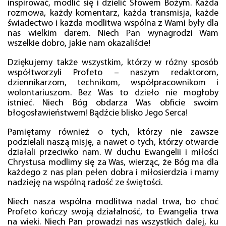
inspirować, modlić się i dzielić Słowem Bożym. Każda
rozmowa, każdy komentarz, każda transmisja, każde
świadectwo i każda modlitwa wspólna z Wami były dla
nas wielkim darem. Niech Pan wynagrodzi Wam
wszelkie dobro, jakie nam okazaliście!
Dziękujemy także wszystkim, którzy w różny sposób
współtworzyli Profeto – naszym redaktorom,
dziennikarzom, technikom, współpracownikom i
wolontariuszom. Bez Was to dzieło nie mogłoby
istnieć. Niech Bóg obdarza Was obficie swoim
błogosławieństwem! Bądźcie blisko Jego Serca!
Pamiętamy również o tych, którzy nie zawsze
podzielali naszą misję, a nawet o tych, którzy otwarcie
działali przeciwko nam. W duchu Ewangelii i miłości
Chrystusa modlimy się za Was, wierząc, że Bóg ma dla
każdego z nas plan pełen dobra i miłosierdzia i mamy
nadzieję na wspólną radość ze świętości.
Niech nasza wspólna modlitwa nadal trwa, bo choć
Profeto kończy swoją działalność, to Ewangelia trwa
na wieki. Niech Pan prowadzi nas wszystkich dalej, ku