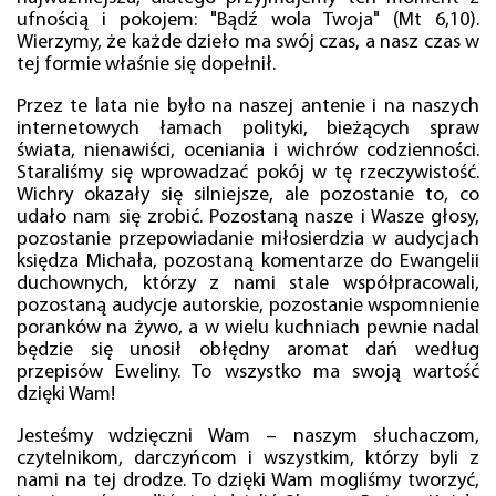
ufnością i pokojem: "Bądź wola Twoja" (Mt 6,10).
Wierzymy, że każde dzieło ma swój czas, a nasz czas w
tej formie właśnie się dopełnił.
Przez te lata nie było na naszej antenie i na naszych
internetowych łamach polityki, bieżących spraw
świata, nienawiści, oceniania i wichrów codzienności.
Staraliśmy się wprowadzać pokój w tę rzeczywistość.
Wichry okazały się silniejsze, ale pozostanie to, co
udało nam się zrobić. Pozostaną nasze i Wasze głosy,
pozostanie przepowiadanie miłosierdzia w audycjach
księdza Michała, pozostaną komentarze do Ewangelii
duchownych, którzy z nami stale współpracowali,
pozostaną audycje autorskie, pozostanie wspomnienie
poranków na żywo, a w wielu kuchniach pewnie nadal
będzie się unosił obłędny aromat dań według
przepisów Eweliny. To wszystko ma swoją wartość
dzięki Wam!
Jesteśmy wdzięczni Wam – naszym słuchaczom,
czytelnikom, darczyńcom i wszystkim, którzy byli z
nami na tej drodze. To dzięki Wam mogliśmy tworzyć,