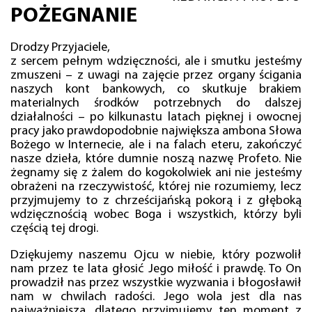
POŻEGNANIE
Drodzy Przyjaciele,
z sercem pełnym wdzięczności, ale i smutku jesteśmy
zmuszeni – z uwagi na zajęcie przez organy ścigania
naszych kont bankowych, co skutkuje brakiem
materialnych środków potrzebnych do dalszej
działalności – po kilkunastu latach pięknej i owocnej
pracy jako prawdopodobnie największa ambona Słowa
Bożego w Internecie, ale i na falach eteru, zakończyć
nasze dzieła, które dumnie noszą nazwę Profeto. Nie
żegnamy się z żalem do kogokolwiek ani nie jesteśmy
obrażeni na rzeczywistość, której nie rozumiemy, lecz
przyjmujemy to z chrześcijańską pokorą i z głęboką
wdzięcznością wobec Boga i wszystkich, którzy byli
częścią tej drogi.
Dziękujemy naszemu Ojcu w niebie, który pozwolił
nam przez te lata głosić Jego miłość i prawdę. To On
prowadził nas przez wszystkie wyzwania i błogosławił
nam w chwilach radości. Jego wola jest dla nas
najważniejsza, dlatego przyjmujemy ten moment z