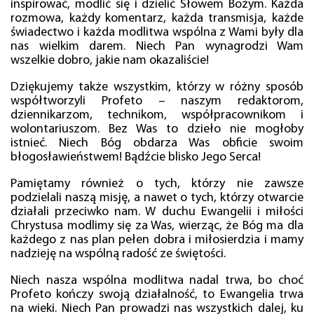
inspirować, modlić się i dzielić Słowem Bożym. Każda
rozmowa, każdy komentarz, każda transmisja, każde
świadectwo i każda modlitwa wspólna z Wami były dla
nas wielkim darem. Niech Pan wynagrodzi Wam
wszelkie dobro, jakie nam okazaliście!
Dziękujemy także wszystkim, którzy w różny sposób
współtworzyli Profeto – naszym redaktorom,
dziennikarzom, technikom, współpracownikom i
wolontariuszom. Bez Was to dzieło nie mogłoby
istnieć. Niech Bóg obdarza Was obficie swoim
błogosławieństwem! Bądźcie blisko Jego Serca!
Pamiętamy również o tych, którzy nie zawsze
podzielali naszą misję, a nawet o tych, którzy otwarcie
działali przeciwko nam. W duchu Ewangelii i miłości
Chrystusa modlimy się za Was, wierząc, że Bóg ma dla
każdego z nas plan pełen dobra i miłosierdzia i mamy
nadzieję na wspólną radość ze świętości.
Niech nasza wspólna modlitwa nadal trwa, bo choć
Profeto kończy swoją działalność, to Ewangelia trwa
na wieki. Niech Pan prowadzi nas wszystkich dalej, ku