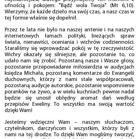
ufnością i pokojem: "Bądź wola Twoja" (Mt 6,10).
Wierzymy, że każde dzieło ma swój czas, a nasz czas w
tej formie właśnie się dopełnił.
Przez te lata nie było na naszej antenie i na naszych
internetowych łamach polityki, bieżących spraw
świata, nienawiści, oceniania i wichrów codzienności.
Staraliśmy się wprowadzać pokój w tę rzeczywistość.
Wichry okazały się silniejsze, ale pozostanie to, co
udało nam się zrobić. Pozostaną nasze i Wasze głosy,
pozostanie przepowiadanie miłosierdzia w audycjach
księdza Michała, pozostaną komentarze do Ewangelii
duchownych, którzy z nami stale współpracowali,
pozostaną audycje autorskie, pozostanie wspomnienie
poranków na żywo, a w wielu kuchniach pewnie nadal
będzie się unosił obłędny aromat dań według
przepisów Eweliny. To wszystko ma swoją wartość
dzięki Wam!
Jesteśmy wdzięczni Wam – naszym słuchaczom,
czytelnikom, darczyńcom i wszystkim, którzy byli z
nami na tej drodze. To dzięki Wam mogliśmy tworzyć,