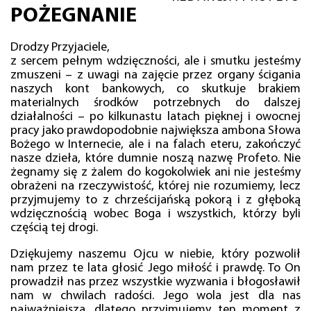
POŻEGNANIE
Drodzy Przyjaciele,
z sercem pełnym wdzięczności, ale i smutku jesteśmy
zmuszeni – z uwagi na zajęcie przez organy ścigania
naszych kont bankowych, co skutkuje brakiem
materialnych środków potrzebnych do dalszej
działalności – po kilkunastu latach pięknej i owocnej
pracy jako prawdopodobnie największa ambona Słowa
Bożego w Internecie, ale i na falach eteru, zakończyć
nasze dzieła, które dumnie noszą nazwę Profeto. Nie
żegnamy się z żalem do kogokolwiek ani nie jesteśmy
obrażeni na rzeczywistość, której nie rozumiemy, lecz
przyjmujemy to z chrześcijańską pokorą i z głęboką
wdzięcznością wobec Boga i wszystkich, którzy byli
częścią tej drogi.
Dziękujemy naszemu Ojcu w niebie, który pozwolił
nam przez te lata głosić Jego miłość i prawdę. To On
prowadził nas przez wszystkie wyzwania i błogosławił
nam w chwilach radości. Jego wola jest dla nas
najważniejsza, dlatego przyjmujemy ten moment z