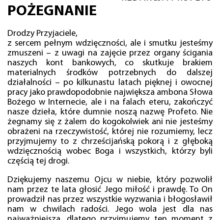
POŻEGNANIE
Drodzy Przyjaciele,
z sercem pełnym wdzięczności, ale i smutku jesteśmy
zmuszeni – z uwagi na zajęcie przez organy ścigania
naszych kont bankowych, co skutkuje brakiem
materialnych środków potrzebnych do dalszej
działalności – po kilkunastu latach pięknej i owocnej
pracy jako prawdopodobnie największa ambona Słowa
Bożego w Internecie, ale i na falach eteru, zakończyć
nasze dzieła, które dumnie noszą nazwę Profeto. Nie
żegnamy się z żalem do kogokolwiek ani nie jesteśmy
obrażeni na rzeczywistość, której nie rozumiemy, lecz
przyjmujemy to z chrześcijańską pokorą i z głęboką
wdzięcznością wobec Boga i wszystkich, którzy byli
częścią tej drogi.
Dziękujemy naszemu Ojcu w niebie, który pozwolił
nam przez te lata głosić Jego miłość i prawdę. To On
prowadził nas przez wszystkie wyzwania i błogosławił
nam w chwilach radości. Jego wola jest dla nas
najważniejsza, dlatego przyjmujemy ten moment z