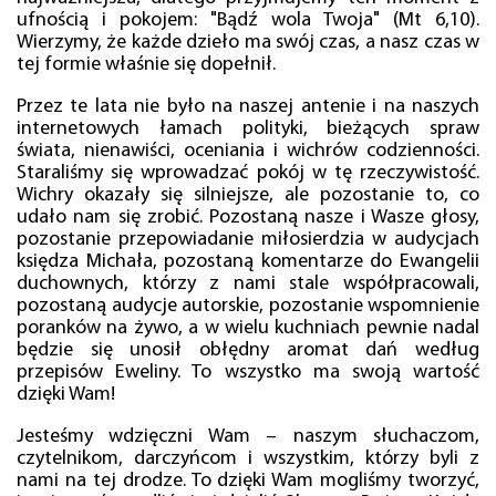
ufnością i pokojem: "Bądź wola Twoja" (Mt 6,10).
Wierzymy, że każde dzieło ma swój czas, a nasz czas w
tej formie właśnie się dopełnił.
Przez te lata nie było na naszej antenie i na naszych
internetowych łamach polityki, bieżących spraw
świata, nienawiści, oceniania i wichrów codzienności.
Staraliśmy się wprowadzać pokój w tę rzeczywistość.
Wichry okazały się silniejsze, ale pozostanie to, co
udało nam się zrobić. Pozostaną nasze i Wasze głosy,
pozostanie przepowiadanie miłosierdzia w audycjach
księdza Michała, pozostaną komentarze do Ewangelii
duchownych, którzy z nami stale współpracowali,
pozostaną audycje autorskie, pozostanie wspomnienie
poranków na żywo, a w wielu kuchniach pewnie nadal
będzie się unosił obłędny aromat dań według
przepisów Eweliny. To wszystko ma swoją wartość
dzięki Wam!
Jesteśmy wdzięczni Wam – naszym słuchaczom,
czytelnikom, darczyńcom i wszystkim, którzy byli z
nami na tej drodze. To dzięki Wam mogliśmy tworzyć,