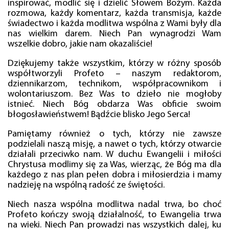
inspirować, modlić się i dzielić Słowem Bożym. Każda
rozmowa, każdy komentarz, każda transmisja, każde
świadectwo i każda modlitwa wspólna z Wami były dla
nas wielkim darem. Niech Pan wynagrodzi Wam
wszelkie dobro, jakie nam okazaliście!
Dziękujemy także wszystkim, którzy w różny sposób
współtworzyli Profeto – naszym redaktorom,
dziennikarzom, technikom, współpracownikom i
wolontariuszom. Bez Was to dzieło nie mogłoby
istnieć. Niech Bóg obdarza Was obficie swoim
błogosławieństwem! Bądźcie blisko Jego Serca!
Pamiętamy również o tych, którzy nie zawsze
podzielali naszą misję, a nawet o tych, którzy otwarcie
działali przeciwko nam. W duchu Ewangelii i miłości
Chrystusa modlimy się za Was, wierząc, że Bóg ma dla
każdego z nas plan pełen dobra i miłosierdzia i mamy
nadzieję na wspólną radość ze świętości.
Niech nasza wspólna modlitwa nadal trwa, bo choć
Profeto kończy swoją działalność, to Ewangelia trwa
na wieki. Niech Pan prowadzi nas wszystkich dalej, ku