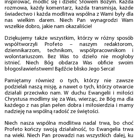
inspirować, modlić się i dzielić Słowem Bożym. Każda
rozmowa, każdy komentarz, każda transmisja, każde
świadectwo i każda modlitwa wspólna z Wami były dla
nas wielkim darem. Niech Pan wynagrodzi Wam
wszelkie dobro, jakie nam okazaliście!
Dziękujemy także wszystkim, którzy w różny sposób
współtworzyli Profeto – naszym redaktorom,
dziennikarzom, technikom, współpracownikom i
wolontariuszom. Bez Was to dzieło nie mogłoby
istnieć. Niech Bóg obdarza Was obficie swoim
błogosławieństwem! Bądźcie blisko Jego Serca!
Pamiętamy również o tych, którzy nie zawsze
podzielali naszą misję, a nawet o tych, którzy otwarcie
działali przeciwko nam. W duchu Ewangelii i miłości
Chrystusa modlimy się za Was, wierząc, że Bóg ma dla
każdego z nas plan pełen dobra i miłosierdzia i mamy
nadzieję na wspólną radość ze świętości.
Niech nasza wspólna modlitwa nadal trwa, bo choć
Profeto kończy swoją działalność, to Ewangelia trwa
na wieki. Niech Pan prowadzi nas wszystkich dalej, ku