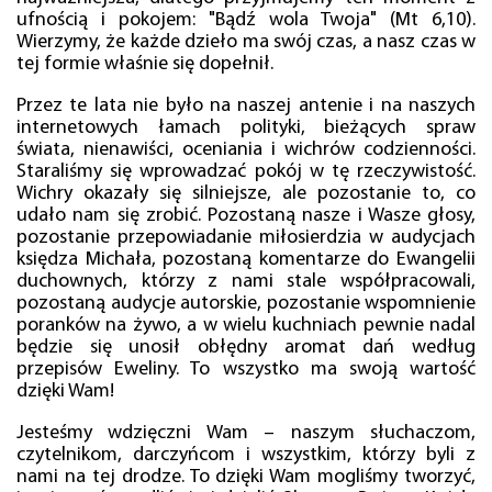
ufnością i pokojem: "Bądź wola Twoja" (Mt 6,10).
Wierzymy, że każde dzieło ma swój czas, a nasz czas w
tej formie właśnie się dopełnił.
Przez te lata nie było na naszej antenie i na naszych
internetowych łamach polityki, bieżących spraw
świata, nienawiści, oceniania i wichrów codzienności.
Staraliśmy się wprowadzać pokój w tę rzeczywistość.
Wichry okazały się silniejsze, ale pozostanie to, co
udało nam się zrobić. Pozostaną nasze i Wasze głosy,
pozostanie przepowiadanie miłosierdzia w audycjach
księdza Michała, pozostaną komentarze do Ewangelii
duchownych, którzy z nami stale współpracowali,
pozostaną audycje autorskie, pozostanie wspomnienie
poranków na żywo, a w wielu kuchniach pewnie nadal
będzie się unosił obłędny aromat dań według
przepisów Eweliny. To wszystko ma swoją wartość
dzięki Wam!
Jesteśmy wdzięczni Wam – naszym słuchaczom,
czytelnikom, darczyńcom i wszystkim, którzy byli z
nami na tej drodze. To dzięki Wam mogliśmy tworzyć,