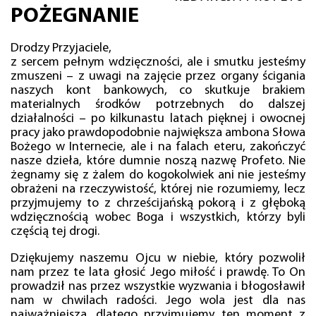
POŻEGNANIE
Drodzy Przyjaciele,
z sercem pełnym wdzięczności, ale i smutku jesteśmy
zmuszeni – z uwagi na zajęcie przez organy ścigania
naszych kont bankowych, co skutkuje brakiem
materialnych środków potrzebnych do dalszej
działalności – po kilkunastu latach pięknej i owocnej
pracy jako prawdopodobnie największa ambona Słowa
Bożego w Internecie, ale i na falach eteru, zakończyć
nasze dzieła, które dumnie noszą nazwę Profeto. Nie
żegnamy się z żalem do kogokolwiek ani nie jesteśmy
obrażeni na rzeczywistość, której nie rozumiemy, lecz
przyjmujemy to z chrześcijańską pokorą i z głęboką
wdzięcznością wobec Boga i wszystkich, którzy byli
częścią tej drogi.
Dziękujemy naszemu Ojcu w niebie, który pozwolił
nam przez te lata głosić Jego miłość i prawdę. To On
prowadził nas przez wszystkie wyzwania i błogosławił
nam w chwilach radości. Jego wola jest dla nas
najważniejsza, dlatego przyjmujemy ten moment z