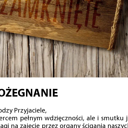
OŻEGNANIE
dzy Przyjaciele,
sercem pełnym wdzięczności, ale i smutku 
agi na zajęcie przez organy ścigania naszy