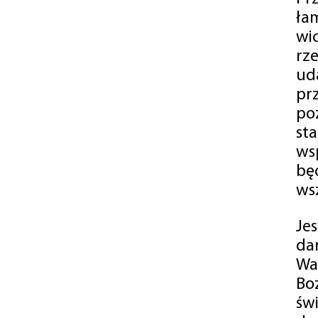
ła
wi
rz
ud
pr
po
st
ws
bę
ws
Je
da
Wa
Bo
św