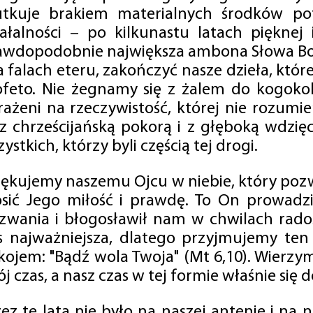
utkuje brakiem materialnych środków po
iałalności – po kilkunastu latach pięknej
awdopodobnie największa ambona Słowa Boż
na falach eteru, zakończyć nasze dzieła, kt
ofeto. Nie żegnamy się z żalem do kogokol
rażeni na rzeczywistość, której nie rozumi
 z chrześcijańską pokorą i z głęboką wdzię
ystkich, którzy byli częścią tej drogi.
iękujemy naszemu Ojcu w niebie, który pozw
osić Jego miłość i prawdę. To On prowadzi
zwania i błogosławił nam w chwilach radośc
s najważniejsza, dlatego przyjmujemy ten
kojem: "Bądź wola Twoja" (Mt 6,10). Wierzy
j czas, a nasz czas w tej formie właśnie się d
zez te lata nie było na naszej antenie i na