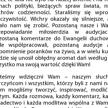
mach polityki, bieżących spraw świata, ni
chrów codzienności. Staraliśmy się wp
eczywistość. Wichry okazały się silniejsze,
ało nam się zrobić. Pozostaną nasze i Wa
zepowiadanie miłosierdzia w audycjac
zostaną komentarze do Ewangelii duchow
ale współpracowali, pozostaną audycje a
pomnienie poranków na żywo, a w wielu ku
dzie się unosił obłędny aromat dań według 
zystko ma swoją wartość dzięki Wam!
steśmy wdzięczni Wam – naszym słucha
rczyńcom i wszystkim, którzy byli z nami na
m mogliśmy tworzyć, inspirować, modlić 
żym. Każda rozmowa, każdy komentarz, każ
iadectwo i każda modlitwa wspólna z Wami