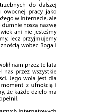
trzebnych do dalszej
 i owocnej pracy jako
ego w Internecie, ale
óre dumnie noszą nazwę
wiek ani nie jesteśmy
emy, lecz przyjmujemy
cznością wobec Boga i
olił nam przez te lata
ł nas przez wszystkie
i. Jego wola jest dla
 moment z ufnością i
my, że każde dzieło ma
opełnił.
 naszych internetowych