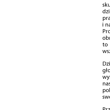
sk
dz
pr
i 
Pr
ob
to
wsz
Dz
gł
wy
na
po
swó
Pr