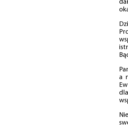
da
oka
Dz
Pr
ws
is
Bąd
Pa
a 
Ew
dl
wsp
Ni
sw