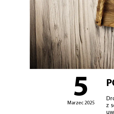
5
P
Dro
Marzec 2025
z 
uw