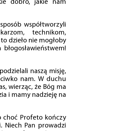
ie dobro, jakie nam
 sposób współtworzyli
karzom, technikom,
to dzieło nie mogłoby
im błogosławieństwem!
odzielali naszą misję,
rzeciwko nam. W duchu
as, wierząc, że Bóg ma
zia i mamy nadzieję na
o choć Profeto kończy
i. Niech Pan prowadzi