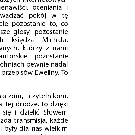
enawiści, oceniania i
rowadzać pokój w tę
 ale pozostanie to, co
sze głosy, pozostanie
h księdza Michała,
nych, którzy z nami
utorskie, pozostanie
chniach pewnie nadal
przepisów Eweliny. To
czom, czytelnikom,
 tej drodze. To dzięki
się i dzielić Słowem
da transmisja, każde
 były dla nas wielkim