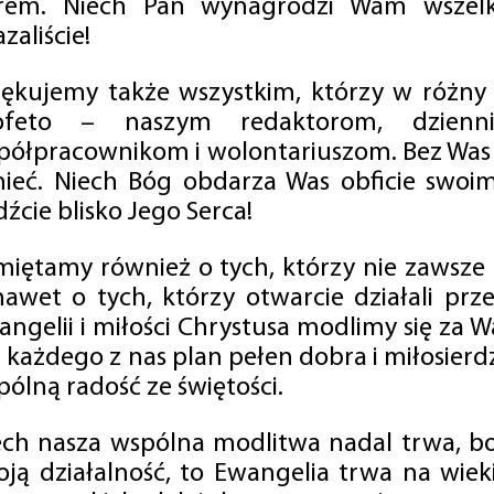
rem. Niech Pan wynagrodzi Wam wszelk
zaliście!
iękujemy także wszystkim, którzy w różny
ofeto – naszym redaktorom, dzienni
półpracownikom i wolontariuszom. Bez Was 
tnieć. Niech Bóg obdarza Was obficie swo
źcie blisko Jego Serca!
miętamy również o tych, którzy nie zawsze p
nawet o tych, którzy otwarcie działali p
angelii i miłości Chrystusa modlimy się za W
a każdego z nas plan pełen dobra i miłosierd
ólną radość ze świętości.
ech nasza wspólna modlitwa nadal trwa, b
oją działalność, to Ewangelia trwa na wiek