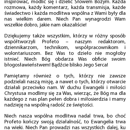
inspirować, modlić się i dzielić Słowem Bożym. Każda
rozmowa, każdy komentarz, każda transmisja, każde
świadectwo i każda modlitwa wspólna z Wami były dla
nas wielkim darem. Niech Pan wynagrodzi Wam
wszelkie dobro, jakie nam okazaliście!
Dziękujemy także wszystkim, którzy w różny sposób
współtworzyli Profeto – naszym redaktorom,
dziennikarzom, technikom, współpracownikom i
wolontariuszom. Bez Was to dzieło nie mogłoby
istnieć. Niech Bóg obdarza Was obficie swoim
błogosławieństwem! Bądźcie blisko Jego Serca!
Pamiętamy również o tych, którzy nie zawsze
podzielali naszą misję, a nawet o tych, którzy otwarcie
działali przeciwko nam. W duchu Ewangelii i miłości
Chrystusa modlimy się za Was, wierząc, że Bóg ma dla
każdego z nas plan pełen dobra i miłosierdzia i mamy
nadzieję na wspólną radość ze świętości.
Niech nasza wspólna modlitwa nadal trwa, bo choć
Profeto kończy swoją działalność, to Ewangelia trwa
na wieki. Niech Pan prowadzi nas wszystkich dalej, ku