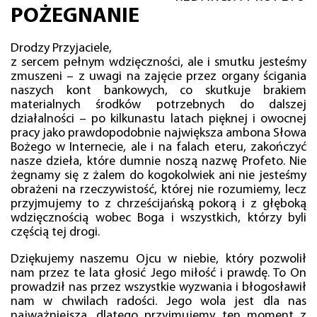
POŻEGNANIE
Drodzy Przyjaciele,
z sercem pełnym wdzięczności, ale i smutku jesteśmy
zmuszeni – z uwagi na zajęcie przez organy ścigania
naszych kont bankowych, co skutkuje brakiem
materialnych środków potrzebnych do dalszej
działalności – po kilkunastu latach pięknej i owocnej
pracy jako prawdopodobnie największa ambona Słowa
Bożego w Internecie, ale i na falach eteru, zakończyć
nasze dzieła, które dumnie noszą nazwę Profeto. Nie
żegnamy się z żalem do kogokolwiek ani nie jesteśmy
obrażeni na rzeczywistość, której nie rozumiemy, lecz
przyjmujemy to z chrześcijańską pokorą i z głęboką
wdzięcznością wobec Boga i wszystkich, którzy byli
częścią tej drogi.
Dziękujemy naszemu Ojcu w niebie, który pozwolił
nam przez te lata głosić Jego miłość i prawdę. To On
prowadził nas przez wszystkie wyzwania i błogosławił
nam w chwilach radości. Jego wola jest dla nas
najważniejsza, dlatego przyjmujemy ten moment z