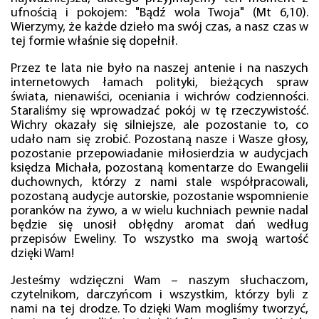
ufnością i pokojem: "Bądź wola Twoja" (Mt 6,10).
Wierzymy, że każde dzieło ma swój czas, a nasz czas w
tej formie właśnie się dopełnił.
Przez te lata nie było na naszej antenie i na naszych
internetowych łamach polityki, bieżących spraw
świata, nienawiści, oceniania i wichrów codzienności.
Staraliśmy się wprowadzać pokój w tę rzeczywistość.
Wichry okazały się silniejsze, ale pozostanie to, co
udało nam się zrobić. Pozostaną nasze i Wasze głosy,
pozostanie przepowiadanie miłosierdzia w audycjach
księdza Michała, pozostaną komentarze do Ewangelii
duchownych, którzy z nami stale współpracowali,
pozostaną audycje autorskie, pozostanie wspomnienie
poranków na żywo, a w wielu kuchniach pewnie nadal
będzie się unosił obłędny aromat dań według
przepisów Eweliny. To wszystko ma swoją wartość
dzięki Wam!
Jesteśmy wdzięczni Wam – naszym słuchaczom,
czytelnikom, darczyńcom i wszystkim, którzy byli z
nami na tej drodze. To dzięki Wam mogliśmy tworzyć,